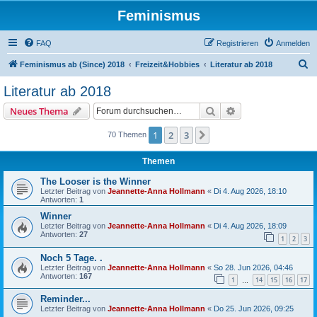
Feminismus
FAQ
Registrieren
Anmelden
S
Feminismus ab (Since) 2018
Freizeit&Hobbies
Literatur ab 2018
u
Literatur ab 2018
c
Suche
Erweiterte Suche
Neues Thema
h
e
1
2
3
Nächste
70 Themen
Themen
The Looser is the Winner
Letzter Beitrag von
Jeannette-Anna Hollmann
«
Di 4. Aug 2026, 18:10
Antworten:
1
Winner
Letzter Beitrag von
Jeannette-Anna Hollmann
«
Di 4. Aug 2026, 18:09
Antworten:
27
1
2
3
Noch 5 Tage. .
Letzter Beitrag von
Jeannette-Anna Hollmann
«
So 28. Jun 2026, 04:46
Antworten:
167
1
14
15
16
17
…
Reminder...
Letzter Beitrag von
Jeannette-Anna Hollmann
«
Do 25. Jun 2026, 09:25