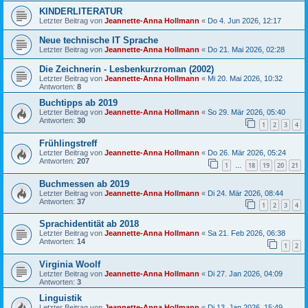
KINDERLITERATUR
Letzter Beitrag von
Jeannette-Anna Hollmann
«
Do 4. Jun 2026, 12:17
Neue technische IT Sprache
Letzter Beitrag von
Jeannette-Anna Hollmann
«
Do 21. Mai 2026, 02:28
Die Zeichnerin - Lesbenkurzroman (2002)
Letzter Beitrag von
Jeannette-Anna Hollmann
«
Mi 20. Mai 2026, 10:32
Antworten:
8
Buchtipps ab 2019
Letzter Beitrag von
Jeannette-Anna Hollmann
«
So 29. Mär 2026, 05:40
Antworten:
30
1
2
3
4
Frühlingstreff
Letzter Beitrag von
Jeannette-Anna Hollmann
«
Do 26. Mär 2026, 05:24
Antworten:
207
1
18
19
20
21
…
Buchmessen ab 2019
Letzter Beitrag von
Jeannette-Anna Hollmann
«
Di 24. Mär 2026, 08:44
Antworten:
37
1
2
3
4
Sprachidentität ab 2018
Letzter Beitrag von
Jeannette-Anna Hollmann
«
Sa 21. Feb 2026, 06:38
Antworten:
14
1
2
Virginia Woolf
Letzter Beitrag von
Jeannette-Anna Hollmann
«
Di 27. Jan 2026, 04:09
Antworten:
3
Linguistik
Letzter Beitrag von
Jeannette-Anna Hollmann
«
Di 13. Jan 2026, 15:49