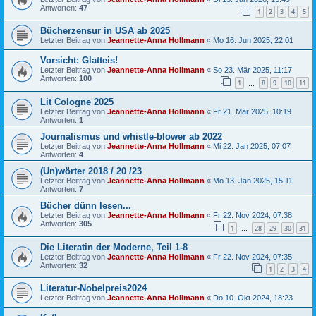
Antworten:
47
1
2
3
4
5
Bücherzensur in USA ab 2025
Letzter Beitrag von
Jeannette-Anna Hollmann
«
Mo 16. Jun 2025, 22:01
Vorsicht: Glatteis!
Letzter Beitrag von
Jeannette-Anna Hollmann
«
So 23. Mär 2025, 11:17
Antworten:
100
1
8
9
10
11
…
Lit Cologne 2025
Letzter Beitrag von
Jeannette-Anna Hollmann
«
Fr 21. Mär 2025, 10:19
Antworten:
1
Journalismus und whistle-blower ab 2022
Letzter Beitrag von
Jeannette-Anna Hollmann
«
Mi 22. Jan 2025, 07:07
Antworten:
4
(Un)wörter 2018 / 20 /23
Letzter Beitrag von
Jeannette-Anna Hollmann
«
Mo 13. Jan 2025, 15:11
Antworten:
7
Bücher dünn lesen...
Letzter Beitrag von
Jeannette-Anna Hollmann
«
Fr 22. Nov 2024, 07:38
Antworten:
305
1
28
29
30
31
…
Die Literatin der Moderne, Teil 1-8
Letzter Beitrag von
Jeannette-Anna Hollmann
«
Fr 22. Nov 2024, 07:35
Antworten:
32
1
2
3
4
Literatur-Nobelpreis2024
Letzter Beitrag von
Jeannette-Anna Hollmann
«
Do 10. Okt 2024, 18:23