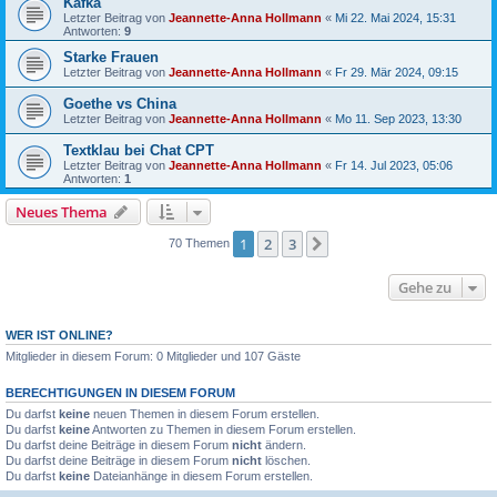
Kafka
Letzter Beitrag von
Jeannette-Anna Hollmann
«
Mi 22. Mai 2024, 15:31
Antworten:
9
Starke Frauen
Letzter Beitrag von
Jeannette-Anna Hollmann
«
Fr 29. Mär 2024, 09:15
Goethe vs China
Letzter Beitrag von
Jeannette-Anna Hollmann
«
Mo 11. Sep 2023, 13:30
Textklau bei Chat CPT
Letzter Beitrag von
Jeannette-Anna Hollmann
«
Fr 14. Jul 2023, 05:06
Antworten:
1
Neues Thema
1
2
3
Nächste
70 Themen
Gehe zu
WER IST ONLINE?
Mitglieder in diesem Forum: 0 Mitglieder und 107 Gäste
BERECHTIGUNGEN IN DIESEM FORUM
Du darfst
keine
neuen Themen in diesem Forum erstellen.
Du darfst
keine
Antworten zu Themen in diesem Forum erstellen.
Du darfst deine Beiträge in diesem Forum
nicht
ändern.
Du darfst deine Beiträge in diesem Forum
nicht
löschen.
Du darfst
keine
Dateianhänge in diesem Forum erstellen.