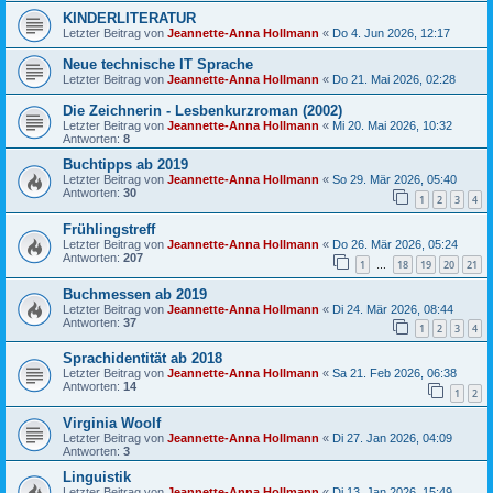
KINDERLITERATUR
Letzter Beitrag von
Jeannette-Anna Hollmann
«
Do 4. Jun 2026, 12:17
Neue technische IT Sprache
Letzter Beitrag von
Jeannette-Anna Hollmann
«
Do 21. Mai 2026, 02:28
Die Zeichnerin - Lesbenkurzroman (2002)
Letzter Beitrag von
Jeannette-Anna Hollmann
«
Mi 20. Mai 2026, 10:32
Antworten:
8
Buchtipps ab 2019
Letzter Beitrag von
Jeannette-Anna Hollmann
«
So 29. Mär 2026, 05:40
Antworten:
30
1
2
3
4
Frühlingstreff
Letzter Beitrag von
Jeannette-Anna Hollmann
«
Do 26. Mär 2026, 05:24
Antworten:
207
1
18
19
20
21
…
Buchmessen ab 2019
Letzter Beitrag von
Jeannette-Anna Hollmann
«
Di 24. Mär 2026, 08:44
Antworten:
37
1
2
3
4
Sprachidentität ab 2018
Letzter Beitrag von
Jeannette-Anna Hollmann
«
Sa 21. Feb 2026, 06:38
Antworten:
14
1
2
Virginia Woolf
Letzter Beitrag von
Jeannette-Anna Hollmann
«
Di 27. Jan 2026, 04:09
Antworten:
3
Linguistik
Letzter Beitrag von
Jeannette-Anna Hollmann
«
Di 13. Jan 2026, 15:49