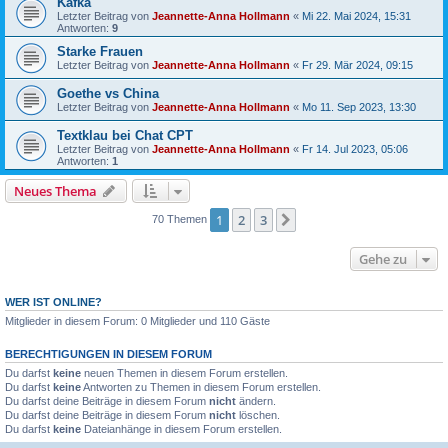
Kafka
Letzter Beitrag von
Jeannette-Anna Hollmann
«
Mi 22. Mai 2024, 15:31
Antworten:
9
Starke Frauen
Letzter Beitrag von
Jeannette-Anna Hollmann
«
Fr 29. Mär 2024, 09:15
Goethe vs China
Letzter Beitrag von
Jeannette-Anna Hollmann
«
Mo 11. Sep 2023, 13:30
Textklau bei Chat CPT
Letzter Beitrag von
Jeannette-Anna Hollmann
«
Fr 14. Jul 2023, 05:06
Antworten:
1
Neues Thema
1
2
3
Nächste
70 Themen
Gehe zu
WER IST ONLINE?
Mitglieder in diesem Forum: 0 Mitglieder und 110 Gäste
BERECHTIGUNGEN IN DIESEM FORUM
Du darfst
keine
neuen Themen in diesem Forum erstellen.
Du darfst
keine
Antworten zu Themen in diesem Forum erstellen.
Du darfst deine Beiträge in diesem Forum
nicht
ändern.
Du darfst deine Beiträge in diesem Forum
nicht
löschen.
Du darfst
keine
Dateianhänge in diesem Forum erstellen.