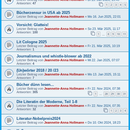
Antworten:
47
1
2
3
4
5
Bücherzensur in USA ab 2025
Letzter Beitrag von
Jeannette-Anna Hollmann
«
Mo 16. Jun 2025, 22:01
Vorsicht: Glatteis!
Letzter Beitrag von
Jeannette-Anna Hollmann
«
So 23. Mär 2025, 11:17
Antworten:
100
1
8
9
10
11
…
Lit Cologne 2025
Letzter Beitrag von
Jeannette-Anna Hollmann
«
Fr 21. Mär 2025, 10:19
Antworten:
1
Journalismus und whistle-blower ab 2022
Letzter Beitrag von
Jeannette-Anna Hollmann
«
Mi 22. Jan 2025, 07:07
Antworten:
4
(Un)wörter 2018 / 20 /23
Letzter Beitrag von
Jeannette-Anna Hollmann
«
Mo 13. Jan 2025, 15:11
Antworten:
7
Bücher dünn lesen...
Letzter Beitrag von
Jeannette-Anna Hollmann
«
Fr 22. Nov 2024, 07:38
Antworten:
305
1
28
29
30
31
…
Die Literatin der Moderne, Teil 1-8
Letzter Beitrag von
Jeannette-Anna Hollmann
«
Fr 22. Nov 2024, 07:35
Antworten:
32
1
2
3
4
Literatur-Nobelpreis2024
Letzter Beitrag von
Jeannette-Anna Hollmann
«
Do 10. Okt 2024, 18:23