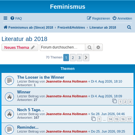
Feminismus
FAQ
Registrieren
Anmelden
S
Feminismus ab (Since) 2018
Freizeit&Hobbies
Literatur ab 2018
u
Literatur ab 2018
c
Suche
Erweiterte Suche
Neues Thema
h
e
1
2
3
Nächste
70 Themen
Themen
The Looser is the Winner
Letzter Beitrag von
Jeannette-Anna Hollmann
«
Di 4. Aug 2026, 18:10
Antworten:
1
Winner
Letzter Beitrag von
Jeannette-Anna Hollmann
«
Di 4. Aug 2026, 18:09
Antworten:
27
1
2
3
Noch 5 Tage. .
Letzter Beitrag von
Jeannette-Anna Hollmann
«
So 28. Jun 2026, 04:46
Antworten:
167
1
14
15
16
17
…
Reminder...
Letzter Beitrag von
Jeannette-Anna Hollmann
«
Do 25. Jun 2026, 09:25