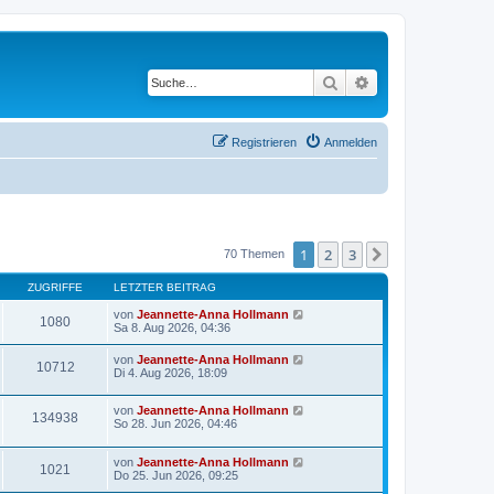
Suche
Erweiterte Suche
Registrieren
Anmelden
1
2
3
Nächste
70 Themen
ZUGRIFFE
LETZTER BEITRAG
von
Jeannette-Anna Hollmann
1080
Sa 8. Aug 2026, 04:36
von
Jeannette-Anna Hollmann
10712
Di 4. Aug 2026, 18:09
von
Jeannette-Anna Hollmann
134938
So 28. Jun 2026, 04:46
von
Jeannette-Anna Hollmann
1021
Do 25. Jun 2026, 09:25