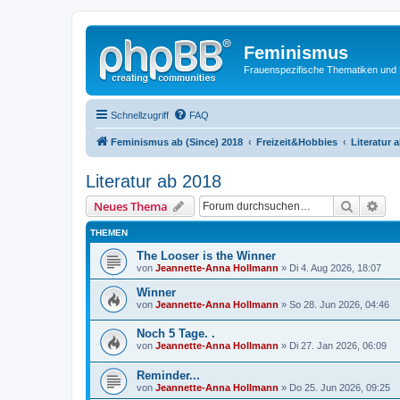
Feminismus
Frauenspezifische Thematiken und
Schnellzugriff
FAQ
Feminismus ab (Since) 2018
Freizeit&Hobbies
Literatur 
Literatur ab 2018
Suche
Erw
Neues Thema
THEMEN
The Looser is the Winner
von
Jeannette-Anna Hollmann
» Di 4. Aug 2026, 18:07
Winner
von
Jeannette-Anna Hollmann
» So 28. Jun 2026, 04:46
Noch 5 Tage. .
von
Jeannette-Anna Hollmann
» Di 27. Jan 2026, 06:09
Reminder...
von
Jeannette-Anna Hollmann
» Do 25. Jun 2026, 09:25