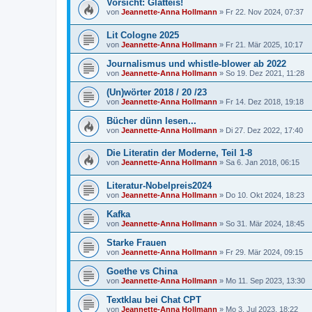
Vorsicht: Glatteis!
von
Jeannette-Anna Hollmann
» Fr 22. Nov 2024, 07:37
Lit Cologne 2025
von
Jeannette-Anna Hollmann
» Fr 21. Mär 2025, 10:17
Journalismus und whistle-blower ab 2022
von
Jeannette-Anna Hollmann
» So 19. Dez 2021, 11:28
(Un)wörter 2018 / 20 /23
von
Jeannette-Anna Hollmann
» Fr 14. Dez 2018, 19:18
Bücher dünn lesen...
von
Jeannette-Anna Hollmann
» Di 27. Dez 2022, 17:40
Die Literatin der Moderne, Teil 1-8
von
Jeannette-Anna Hollmann
» Sa 6. Jan 2018, 06:15
Literatur-Nobelpreis2024
von
Jeannette-Anna Hollmann
» Do 10. Okt 2024, 18:23
Kafka
von
Jeannette-Anna Hollmann
» So 31. Mär 2024, 18:45
Starke Frauen
von
Jeannette-Anna Hollmann
» Fr 29. Mär 2024, 09:15
Goethe vs China
von
Jeannette-Anna Hollmann
» Mo 11. Sep 2023, 13:30
Textklau bei Chat CPT
von
Jeannette-Anna Hollmann
» Mo 3. Jul 2023, 18:22