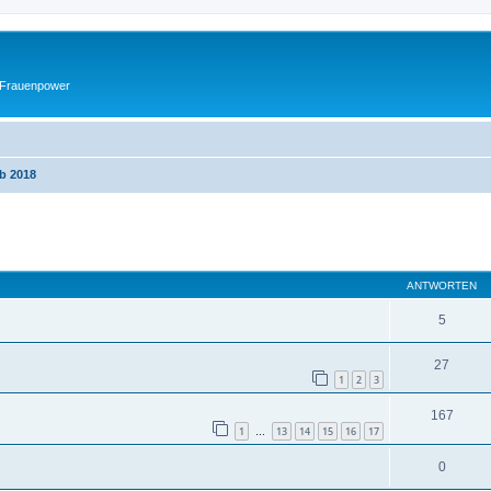
 Frauenpower
ab 2018
eiterte Suche
ANTWORTEN
5
27
1
2
3
167
1
13
14
15
16
17
…
0