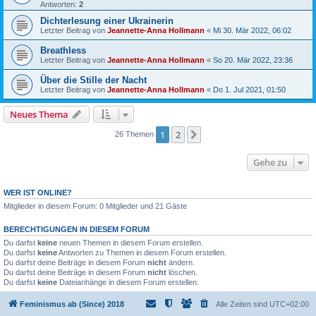
Antworten:
2
Dichterlesung einer Ukrainerin
Letzter Beitrag von
Jeannette-Anna Hollmann
«
Mi 30. Mär 2022, 06:02
Breathless
Letzter Beitrag von
Jeannette-Anna Hollmann
«
So 20. Mär 2022, 23:36
Über die Stille der Nacht
Letzter Beitrag von
Jeannette-Anna Hollmann
«
Do 1. Jul 2021, 01:50
Neues Thema
1
2
Nächste
26 Themen
Gehe zu
WER IST ONLINE?
Mitglieder in diesem Forum: 0 Mitglieder und 21 Gäste
BERECHTIGUNGEN IN DIESEM FORUM
Du darfst
keine
neuen Themen in diesem Forum erstellen.
Du darfst
keine
Antworten zu Themen in diesem Forum erstellen.
Du darfst deine Beiträge in diesem Forum
nicht
ändern.
Du darfst deine Beiträge in diesem Forum
nicht
löschen.
Du darfst
keine
Dateianhänge in diesem Forum erstellen.
Feminismus ab (Since) 2018
Alle Zeiten sind
UTC+02:00