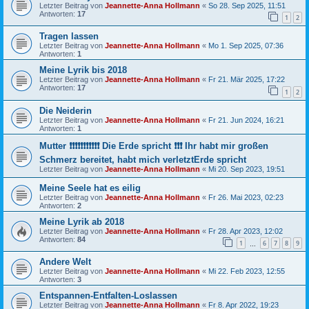
Letzter Beitrag von
Jeannette-Anna Hollmann
«
So 28. Sep 2025, 11:51
Antworten:
17
1
2
Tragen lassen
Letzter Beitrag von
Jeannette-Anna Hollmann
«
Mo 1. Sep 2025, 07:36
Antworten:
1
Meine Lyrik bis 2018
Letzter Beitrag von
Jeannette-Anna Hollmann
«
Fr 21. Mär 2025, 17:22
Antworten:
17
1
2
Die Neiderin
Letzter Beitrag von
Jeannette-Anna Hollmann
«
Fr 21. Jun 2024, 16:21
Antworten:
1
Mutter ❗️❗️❗️❗️❗️❗️❗️❗️❗️❗️❗️ Die Erde spricht ❗❗❗ Ihr habt mir großen
Schmerz bereitet, habt mich verletztErde spricht
Letzter Beitrag von
Jeannette-Anna Hollmann
«
Mi 20. Sep 2023, 19:51
Meine Seele hat es eilig
Letzter Beitrag von
Jeannette-Anna Hollmann
«
Fr 26. Mai 2023, 02:23
Antworten:
2
Meine Lyrik ab 2018
Letzter Beitrag von
Jeannette-Anna Hollmann
«
Fr 28. Apr 2023, 12:02
Antworten:
84
1
6
7
8
9
…
Andere Welt
Letzter Beitrag von
Jeannette-Anna Hollmann
«
Mi 22. Feb 2023, 12:55
Antworten:
3
Entspannen-Entfalten-Loslassen
Letzter Beitrag von
Jeannette-Anna Hollmann
«
Fr 8. Apr 2022, 19:23