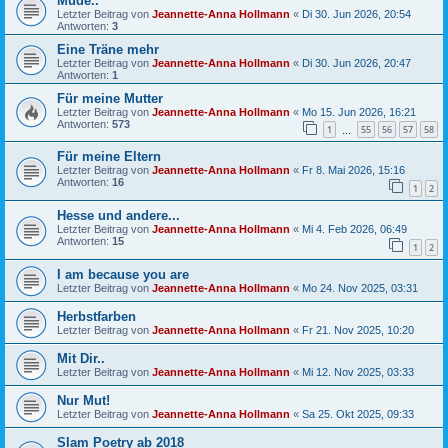
Müde..
Letzter Beitrag von
Jeannette-Anna Hollmann
«
Di 30. Jun 2026, 20:54
Antworten:
3
Eine Träne mehr
Letzter Beitrag von
Jeannette-Anna Hollmann
«
Di 30. Jun 2026, 20:47
Antworten:
1
Für meine Mutter
Letzter Beitrag von
Jeannette-Anna Hollmann
«
Mo 15. Jun 2026, 16:21
Antworten:
573
1
55
56
57
58
…
Für meine Eltern
Letzter Beitrag von
Jeannette-Anna Hollmann
«
Fr 8. Mai 2026, 15:16
Antworten:
16
1
2
Hesse und andere...
Letzter Beitrag von
Jeannette-Anna Hollmann
«
Mi 4. Feb 2026, 06:49
Antworten:
15
1
2
I am because you are
Letzter Beitrag von
Jeannette-Anna Hollmann
«
Mo 24. Nov 2025, 03:31
Herbstfarben
Letzter Beitrag von
Jeannette-Anna Hollmann
«
Fr 21. Nov 2025, 10:20
Mit Dir..
Letzter Beitrag von
Jeannette-Anna Hollmann
«
Mi 12. Nov 2025, 03:33
Nur Mut!
Letzter Beitrag von
Jeannette-Anna Hollmann
«
Sa 25. Okt 2025, 09:33
Slam Poetry ab 2018