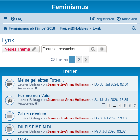
Feminismus
FAQ
Registrieren
Anmelden
S
Feminismus ab (Since) 2018
Freizeit&Hobbies
Lyrik
u
Lyrik
c
Suche
Erweiterte Suche
Neues Thema
h
e
1
2
Nächste
26 Themen
Themen
Meine geliebten Toten...
Letzter Beitrag von
Jeannette-Anna Hollmann
«
Do 30. Jul 2026, 02:04
Antworten:
8
Für meinen Vater
Letzter Beitrag von
Jeannette-Anna Hollmann
«
Sa 18. Jul 2026, 16:35
Antworten:
64
1
4
5
6
7
…
Zeit zu denken
Letzter Beitrag von
Jeannette-Anna Hollmann
«
Do 9. Jul 2026, 19:19
DU BIST MEIN DU
Letzter Beitrag von
Jeannette-Anna Hollmann
«
Mi 8. Jul 2026, 03:07