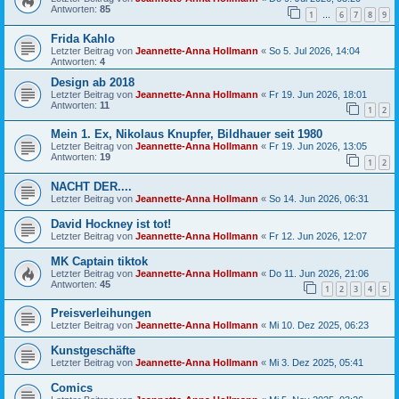
Antworten:
85
1
6
7
8
9
…
Frida Kahlo
Letzter Beitrag von
Jeannette-Anna Hollmann
«
So 5. Jul 2026, 14:04
Antworten:
4
Design ab 2018
Letzter Beitrag von
Jeannette-Anna Hollmann
«
Fr 19. Jun 2026, 18:01
Antworten:
11
1
2
Mein 1. Ex, Nikolaus Knupfer, Bildhauer seit 1980
Letzter Beitrag von
Jeannette-Anna Hollmann
«
Fr 19. Jun 2026, 13:05
Antworten:
19
1
2
NACHT DER....
Letzter Beitrag von
Jeannette-Anna Hollmann
«
So 14. Jun 2026, 06:31
David Hockney ist tot!
Letzter Beitrag von
Jeannette-Anna Hollmann
«
Fr 12. Jun 2026, 12:07
MK Captain tiktok
Letzter Beitrag von
Jeannette-Anna Hollmann
«
Do 11. Jun 2026, 21:06
Antworten:
45
1
2
3
4
5
Preisverleihungen
Letzter Beitrag von
Jeannette-Anna Hollmann
«
Mi 10. Dez 2025, 06:23
Kunstgeschäfte
Letzter Beitrag von
Jeannette-Anna Hollmann
«
Mi 3. Dez 2025, 05:41
Comics