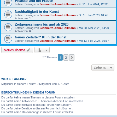
Picasso und die Frauen
Letzter Beitrag von
Jeannette-Anna Hollmann
«
Fr 21. Jun 2024, 12:32
Nachhaltigkeit in der Kunst
Letzter Beitrag von
Jeannette-Anna Hollmann
«
So 18. Jun 2023, 04:43
Antworten:
1
Zeitgenossinnen bis und ab 2020
Letzter Beitrag von
Jeannette-Anna Hollmann
«
Mo 20. Mär 2023, 14:20
Antworten:
6
Neues Zeitalter? KI in der Kunst
Letzter Beitrag von
Jeannette-Anna Hollmann
«
Mo 13. Feb 2023, 19:17
Neues Thema
1
2
Nächste
37 Themen
Gehe zu
WER IST ONLINE?
Mitglieder in diesem Forum: 0 Mitglieder und 17 Gäste
BERECHTIGUNGEN IN DIESEM FORUM
Du darfst
keine
neuen Themen in diesem Forum erstellen.
Du darfst
keine
Antworten zu Themen in diesem Forum erstellen.
Du darfst deine Beiträge in diesem Forum
nicht
ändern.
Du darfst deine Beiträge in diesem Forum
nicht
löschen.
Du darfst
keine
Dateianhänge in diesem Forum erstellen.