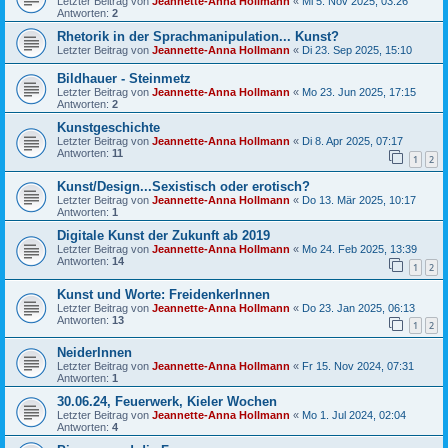
Letzter Beitrag von
Jeannette-Anna Hollmann
«
Mi 5. Nov 2025, 03:26
Antworten:
2
Rhetorik in der Sprachmanipulation... Kunst?
Letzter Beitrag von
Jeannette-Anna Hollmann
«
Di 23. Sep 2025, 15:10
Bildhauer - Steinmetz
Letzter Beitrag von
Jeannette-Anna Hollmann
«
Mo 23. Jun 2025, 17:15
Antworten:
2
Kunstgeschichte
Letzter Beitrag von
Jeannette-Anna Hollmann
«
Di 8. Apr 2025, 07:17
Antworten:
11
1
2
Kunst/Design...Sexistisch oder erotisch?
Letzter Beitrag von
Jeannette-Anna Hollmann
«
Do 13. Mär 2025, 10:17
Antworten:
1
Digitale Kunst der Zukunft ab 2019
Letzter Beitrag von
Jeannette-Anna Hollmann
«
Mo 24. Feb 2025, 13:39
Antworten:
14
1
2
Kunst und Worte: FreidenkerInnen
Letzter Beitrag von
Jeannette-Anna Hollmann
«
Do 23. Jan 2025, 06:13
Antworten:
13
1
2
NeiderInnen
Letzter Beitrag von
Jeannette-Anna Hollmann
«
Fr 15. Nov 2024, 07:31
Antworten:
1
30.06.24, Feuerwerk, Kieler Wochen
Letzter Beitrag von
Jeannette-Anna Hollmann
«
Mo 1. Jul 2024, 02:04
Antworten:
4