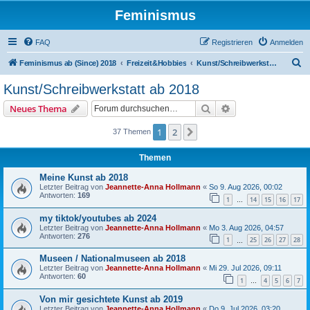
Feminismus
FAQ
Registrieren
Anmelden
S
Feminismus ab (Since) 2018
Freizeit&Hobbies
Kunst/Schreibwerkstatt ab 2018
u
Kunst/Schreibwerkstatt ab 2018
c
Suche
Erweiterte Suche
Neues Thema
h
e
1
2
Nächste
37 Themen
Themen
Meine Kunst ab 2018
Letzter Beitrag von
Jeannette-Anna Hollmann
«
So 9. Aug 2026, 00:02
Antworten:
169
1
14
15
16
17
…
my tiktok/youtubes ab 2024
Letzter Beitrag von
Jeannette-Anna Hollmann
«
Mo 3. Aug 2026, 04:57
Antworten:
276
1
25
26
27
28
…
Museen / Nationalmuseen ab 2018
Letzter Beitrag von
Jeannette-Anna Hollmann
«
Mi 29. Jul 2026, 09:11
Antworten:
60
1
4
5
6
7
…
Von mir gesichtete Kunst ab 2019
Letzter Beitrag von
Jeannette-Anna Hollmann
«
Do 9. Jul 2026, 03:20