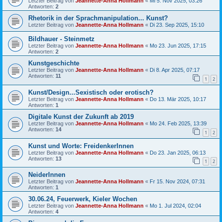
Letzter Beitrag von
Jeannette-Anna Hollmann
«
Mi 5. Nov 2025, 03:26
Antworten:
2
Rhetorik in der Sprachmanipulation... Kunst?
Letzter Beitrag von
Jeannette-Anna Hollmann
«
Di 23. Sep 2025, 15:10
Bildhauer - Steinmetz
Letzter Beitrag von
Jeannette-Anna Hollmann
«
Mo 23. Jun 2025, 17:15
Antworten:
2
Kunstgeschichte
Letzter Beitrag von
Jeannette-Anna Hollmann
«
Di 8. Apr 2025, 07:17
Antworten:
11
1
2
Kunst/Design...Sexistisch oder erotisch?
Letzter Beitrag von
Jeannette-Anna Hollmann
«
Do 13. Mär 2025, 10:17
Antworten:
1
Digitale Kunst der Zukunft ab 2019
Letzter Beitrag von
Jeannette-Anna Hollmann
«
Mo 24. Feb 2025, 13:39
Antworten:
14
1
2
Kunst und Worte: FreidenkerInnen
Letzter Beitrag von
Jeannette-Anna Hollmann
«
Do 23. Jan 2025, 06:13
Antworten:
13
1
2
NeiderInnen
Letzter Beitrag von
Jeannette-Anna Hollmann
«
Fr 15. Nov 2024, 07:31
Antworten:
1
30.06.24, Feuerwerk, Kieler Wochen
Letzter Beitrag von
Jeannette-Anna Hollmann
«
Mo 1. Jul 2024, 02:04
Antworten:
4