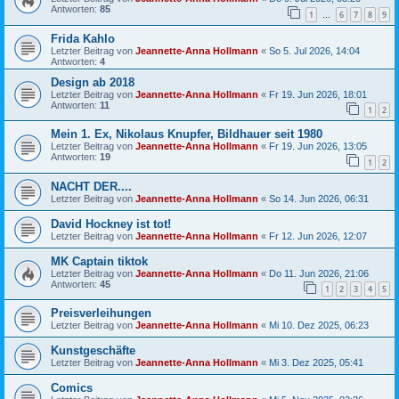
Antworten:
85
1
6
7
8
9
…
Frida Kahlo
Letzter Beitrag von
Jeannette-Anna Hollmann
«
So 5. Jul 2026, 14:04
Antworten:
4
Design ab 2018
Letzter Beitrag von
Jeannette-Anna Hollmann
«
Fr 19. Jun 2026, 18:01
Antworten:
11
1
2
Mein 1. Ex, Nikolaus Knupfer, Bildhauer seit 1980
Letzter Beitrag von
Jeannette-Anna Hollmann
«
Fr 19. Jun 2026, 13:05
Antworten:
19
1
2
NACHT DER....
Letzter Beitrag von
Jeannette-Anna Hollmann
«
So 14. Jun 2026, 06:31
David Hockney ist tot!
Letzter Beitrag von
Jeannette-Anna Hollmann
«
Fr 12. Jun 2026, 12:07
MK Captain tiktok
Letzter Beitrag von
Jeannette-Anna Hollmann
«
Do 11. Jun 2026, 21:06
Antworten:
45
1
2
3
4
5
Preisverleihungen
Letzter Beitrag von
Jeannette-Anna Hollmann
«
Mi 10. Dez 2025, 06:23
Kunstgeschäfte
Letzter Beitrag von
Jeannette-Anna Hollmann
«
Mi 3. Dez 2025, 05:41
Comics