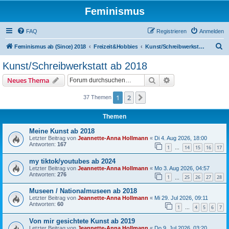
Feminismus
FAQ
Registrieren
Anmelden
S
Feminismus ab (Since) 2018
Freizeit&Hobbies
Kunst/Schreibwerkstatt ab 2018
u
Kunst/Schreibwerkstatt ab 2018
c
Suche
Erweiterte Suche
Neues Thema
h
e
1
2
Nächste
37 Themen
Themen
Meine Kunst ab 2018
Letzter Beitrag von
Jeannette-Anna Hollmann
«
Di 4. Aug 2026, 18:00
Antworten:
167
1
14
15
16
17
…
my tiktok/youtubes ab 2024
Letzter Beitrag von
Jeannette-Anna Hollmann
«
Mo 3. Aug 2026, 04:57
Antworten:
276
1
25
26
27
28
…
Museen / Nationalmuseen ab 2018
Letzter Beitrag von
Jeannette-Anna Hollmann
«
Mi 29. Jul 2026, 09:11
Antworten:
60
1
4
5
6
7
…
Von mir gesichtete Kunst ab 2019
Letzter Beitrag von
Jeannette-Anna Hollmann
«
Do 9. Jul 2026, 03:20