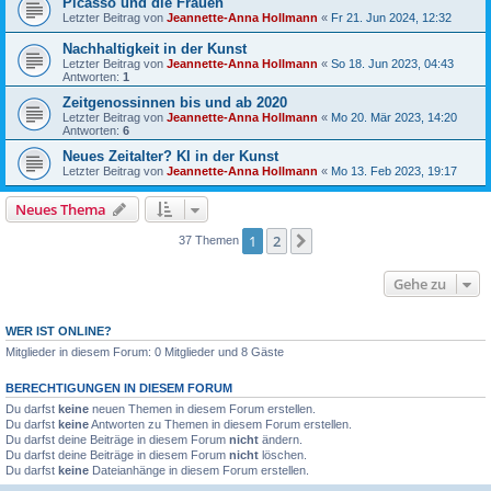
Picasso und die Frauen
Letzter Beitrag von
Jeannette-Anna Hollmann
«
Fr 21. Jun 2024, 12:32
Nachhaltigkeit in der Kunst
Letzter Beitrag von
Jeannette-Anna Hollmann
«
So 18. Jun 2023, 04:43
Antworten:
1
Zeitgenossinnen bis und ab 2020
Letzter Beitrag von
Jeannette-Anna Hollmann
«
Mo 20. Mär 2023, 14:20
Antworten:
6
Neues Zeitalter? KI in der Kunst
Letzter Beitrag von
Jeannette-Anna Hollmann
«
Mo 13. Feb 2023, 19:17
Neues Thema
1
2
Nächste
37 Themen
Gehe zu
WER IST ONLINE?
Mitglieder in diesem Forum: 0 Mitglieder und 8 Gäste
BERECHTIGUNGEN IN DIESEM FORUM
Du darfst
keine
neuen Themen in diesem Forum erstellen.
Du darfst
keine
Antworten zu Themen in diesem Forum erstellen.
Du darfst deine Beiträge in diesem Forum
nicht
ändern.
Du darfst deine Beiträge in diesem Forum
nicht
löschen.
Du darfst
keine
Dateianhänge in diesem Forum erstellen.