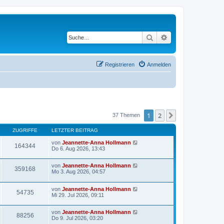
Suche
Erweiterte Suche
Registrieren
Anmelden
1
2
Nächste
37 Themen
ZUGRIFFE
LETZTER BEITRAG
von
Jeannette-Anna Hollmann
164344
Do 6. Aug 2026, 13:43
von
Jeannette-Anna Hollmann
359168
Mo 3. Aug 2026, 04:57
von
Jeannette-Anna Hollmann
54735
Mi 29. Jul 2026, 09:11
von
Jeannette-Anna Hollmann
88256
Do 9. Jul 2026, 03:20