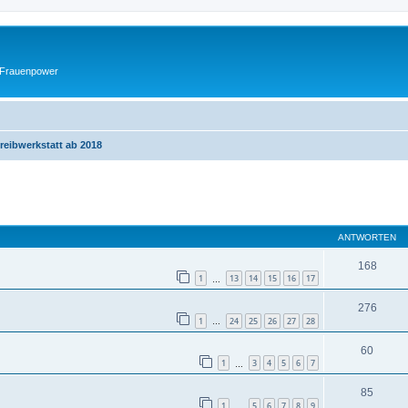
 Frauenpower
reibwerkstatt ab 2018
eiterte Suche
ANTWORTEN
168
1
13
14
15
16
17
…
276
1
24
25
26
27
28
…
60
1
3
4
5
6
7
…
85
1
5
6
7
8
9
…