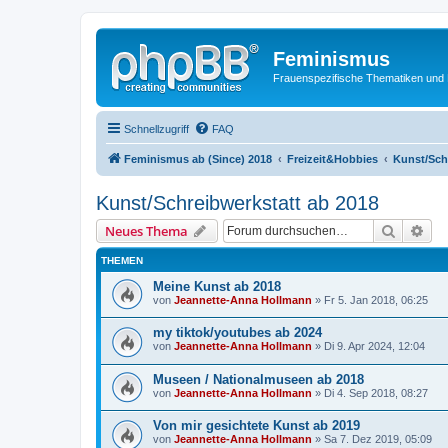
Feminismus
Frauenspezifische Thematiken und
Schnellzugriff
FAQ
Feminismus ab (Since) 2018
Freizeit&Hobbies
Kunst/Sch
Kunst/Schreibwerkstatt ab 2018
Suche
Erw
Neues Thema
THEMEN
Meine Kunst ab 2018
von
Jeannette-Anna Hollmann
» Fr 5. Jan 2018, 06:25
my tiktok/youtubes ab 2024
von
Jeannette-Anna Hollmann
» Di 9. Apr 2024, 12:04
Museen / Nationalmuseen ab 2018
von
Jeannette-Anna Hollmann
» Di 4. Sep 2018, 08:27
Von mir gesichtete Kunst ab 2019
von
Jeannette-Anna Hollmann
» Sa 7. Dez 2019, 05:09