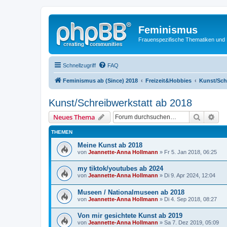
Feminismus
Frauenspezifische Thematiken und
Schnellzugriff
FAQ
Feminismus ab (Since) 2018
Freizeit&Hobbies
Kunst/Sch
Kunst/Schreibwerkstatt ab 2018
Suche
Erw
Neues Thema
THEMEN
Meine Kunst ab 2018
von
Jeannette-Anna Hollmann
» Fr 5. Jan 2018, 06:25
my tiktok/youtubes ab 2024
von
Jeannette-Anna Hollmann
» Di 9. Apr 2024, 12:04
Museen / Nationalmuseen ab 2018
von
Jeannette-Anna Hollmann
» Di 4. Sep 2018, 08:27
Von mir gesichtete Kunst ab 2019
von
Jeannette-Anna Hollmann
» Sa 7. Dez 2019, 05:09