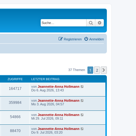
Suche
Erweiterte Suche
Registrieren
Anmelden
1
2
Nächste
37 Themen
ZUGRIFFE
LETZTER BEITRAG
von
Jeannette-Anna Hollmann
164717
Do 6. Aug 2026, 13:43
von
Jeannette-Anna Hollmann
359984
Mo 3. Aug 2026, 04:57
von
Jeannette-Anna Hollmann
54866
Mi 29. Jul 2026, 09:11
von
Jeannette-Anna Hollmann
88470
Do 9. Jul 2026, 03:20