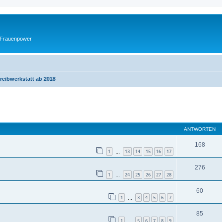
 Frauenpower
reibwerkstatt ab 2018
eiterte Suche
ANTWORTEN
168
1
13
14
15
16
17
…
276
1
24
25
26
27
28
…
60
1
3
4
5
6
7
…
85
1
5
6
7
8
9
…