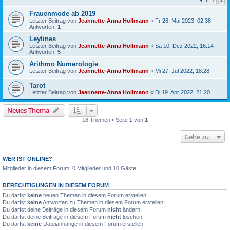
Frauenmode ab 2019
Letzter Beitrag von
Jeannette-Anna Hollmann
«
Fr 26. Mai 2023, 02:38
Antworten:
1
Leylines
Letzter Beitrag von
Jeannette-Anna Hollmann
«
Sa 10. Dez 2022, 16:14
Antworten:
5
Arithmo Numerologie
Letzter Beitrag von
Jeannette-Anna Hollmann
«
Mi 27. Jul 2022, 18:28
Tarot
Letzter Beitrag von
Jeannette-Anna Hollmann
«
Di 19. Apr 2022, 21:20
Neues Thema
18 Themen • Seite
1
von
1
Gehe zu
WER IST ONLINE?
Mitglieder in diesem Forum: 0 Mitglieder und 10 Gäste
BERECHTIGUNGEN IN DIESEM FORUM
Du darfst
keine
neuen Themen in diesem Forum erstellen.
Du darfst
keine
Antworten zu Themen in diesem Forum erstellen.
Du darfst deine Beiträge in diesem Forum
nicht
ändern.
Du darfst deine Beiträge in diesem Forum
nicht
löschen.
Du darfst
keine
Dateianhänge in diesem Forum erstellen.