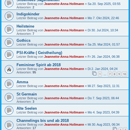
Letzter Beitrag von
Jeannette-Anna Hollmann
«
Sa 20. Sep 2025, 03:55
Antworten:
2
Indigokinder
Letzter Beitrag von
Jeannette-Anna Hollmann
«
Mo 7. Okt 2024, 22:46
Heilsteine
Letzter Beitrag von
Jeannette-Anna Hollmann
«
Di 30. Jul 2024, 10:34
Antworten:
7
Gothics
Letzter Beitrag von
Jeannette-Anna Hollmann
«
Sa 25. Mai 2024, 01:57
PSI-Kräfte ( Geistheilung)
Letzter Beitrag von
Jeannette-Anna Hollmann
«
Fr 26. Jan 2024, 06:38
Femininer Spirit ab 2018
Letzter Beitrag von
Jeannette-Anna Hollmann
«
Di 2. Jan 2024, 04:24
Antworten:
95
1
7
8
9
10
…
Amma
Letzter Beitrag von
Jeannette-Anna Hollmann
«
Mi 27. Sep 2023, 11:31
St Germain
Letzter Beitrag von
Jeannette-Anna Hollmann
«
Do 7. Sep 2023, 06:44
Antworten:
3
Alte Seelen
Letzter Beitrag von
Jeannette-Anna Hollmann
«
Mo 4. Sep 2023, 04:39
Channelings bis und ab 2018
Letzter Beitrag von
Jeannette-Anna Hollmann
«
Mi 30. Aug 2023, 06:34
Antworten:
17
1
2