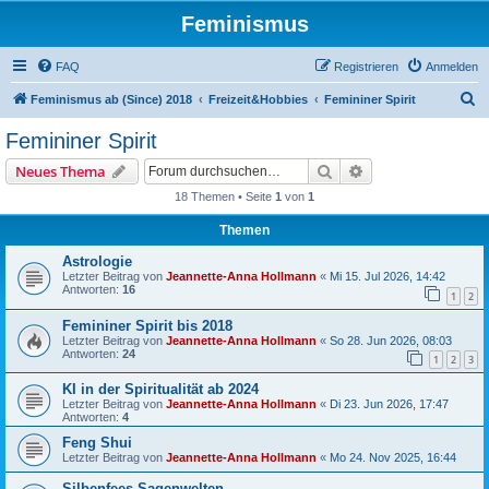
Feminismus
FAQ
Registrieren
Anmelden
S
Feminismus ab (Since) 2018
Freizeit&Hobbies
Femininer Spirit
u
Femininer Spirit
c
Suche
Erweiterte Suche
Neues Thema
h
18 Themen • Seite
1
von
1
e
Themen
Astrologie
Letzter Beitrag von
Jeannette-Anna Hollmann
«
Mi 15. Jul 2026, 14:42
Antworten:
16
1
2
Femininer Spirit bis 2018
Letzter Beitrag von
Jeannette-Anna Hollmann
«
So 28. Jun 2026, 08:03
Antworten:
24
1
2
3
KI in der Spiritualität ab 2024
Letzter Beitrag von
Jeannette-Anna Hollmann
«
Di 23. Jun 2026, 17:47
Antworten:
4
Feng Shui
Letzter Beitrag von
Jeannette-Anna Hollmann
«
Mo 24. Nov 2025, 16:44
Silbenfees Sagenwelten