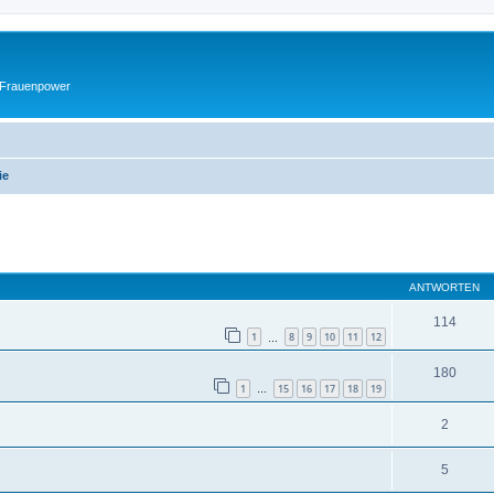
 Frauenpower
ie
eiterte Suche
ANTWORTEN
114
1
8
9
10
11
12
…
180
1
15
16
17
18
19
…
2
5