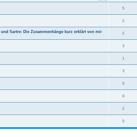
5
2
s und Sartre: Die Zusammenhänge kurz erklärt von mir
2
3
1
3
0
0
2
0