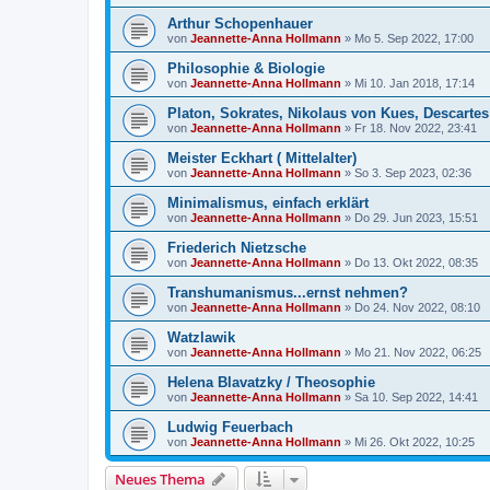
Arthur Schopenhauer
von
Jeannette-Anna Hollmann
» Mo 5. Sep 2022, 17:00
Philosophie & Biologie
von
Jeannette-Anna Hollmann
» Mi 10. Jan 2018, 17:14
Platon, Sokrates, Nikolaus von Kues, Descarte
von
Jeannette-Anna Hollmann
» Fr 18. Nov 2022, 23:41
Meister Eckhart ( Mittelalter)
von
Jeannette-Anna Hollmann
» So 3. Sep 2023, 02:36
Minimalismus, einfach erklärt
von
Jeannette-Anna Hollmann
» Do 29. Jun 2023, 15:51
Friederich Nietzsche
von
Jeannette-Anna Hollmann
» Do 13. Okt 2022, 08:35
Transhumanismus...ernst nehmen?
von
Jeannette-Anna Hollmann
» Do 24. Nov 2022, 08:10
Watzlawik
von
Jeannette-Anna Hollmann
» Mo 21. Nov 2022, 06:25
Helena Blavatzky / Theosophie
von
Jeannette-Anna Hollmann
» Sa 10. Sep 2022, 14:41
Ludwig Feuerbach
von
Jeannette-Anna Hollmann
» Mi 26. Okt 2022, 10:25
Neues Thema