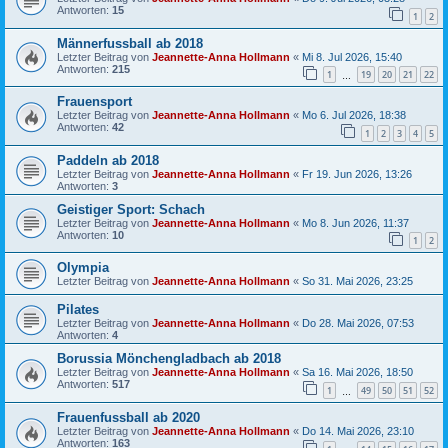
Antworten:
15
1
2
Männerfussball ab 2018
Letzter Beitrag von
Jeannette-Anna Hollmann
«
Mi 8. Jul 2026, 15:40
Antworten:
215
1
19
20
21
22
…
Frauensport
Letzter Beitrag von
Jeannette-Anna Hollmann
«
Mo 6. Jul 2026, 18:38
Antworten:
42
1
2
3
4
5
Paddeln ab 2018
Letzter Beitrag von
Jeannette-Anna Hollmann
«
Fr 19. Jun 2026, 13:26
Antworten:
3
Geistiger Sport: Schach
Letzter Beitrag von
Jeannette-Anna Hollmann
«
Mo 8. Jun 2026, 11:37
Antworten:
10
1
2
Olympia
Letzter Beitrag von
Jeannette-Anna Hollmann
«
So 31. Mai 2026, 23:25
Pilates
Letzter Beitrag von
Jeannette-Anna Hollmann
«
Do 28. Mai 2026, 07:53
Antworten:
4
Borussia Mönchengladbach ab 2018
Letzter Beitrag von
Jeannette-Anna Hollmann
«
Sa 16. Mai 2026, 18:50
Antworten:
517
1
49
50
51
52
…
Frauenfussball ab 2020
Letzter Beitrag von
Jeannette-Anna Hollmann
«
Do 14. Mai 2026, 23:10
Antworten:
163