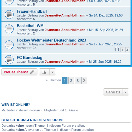
Letzter Beitrag von
Jeannette-Anna Hollmann
«
So 4. Jan 2026, 07:08
Antworten:
5
Frauen-Handball
Letzter Beitrag von
Jeannette-Anna Hollmann
«
So 14. Dez 2025, 19:58
Antworten:
5
Basketball WM
Letzter Beitrag von
Jeannette-Anna Hollmann
«
Mo 15. Sep 2025, 04:24
Antworten:
2
Hockey Weltmeister Deutschland 2023
Letzter Beitrag von
Jeannette-Anna Hollmann
«
So 17. Aug 2025, 20:25
Antworten:
14
1
2
FC Bundestag
Letzter Beitrag von
Jeannette-Anna Hollmann
«
Mi 25. Jun 2025, 16:22
Neues Thema
1
2
3
Nächste
59 Themen
Gehe zu
WER IST ONLINE?
Mitglieder in diesem Forum: 0 Mitglieder und 16 Gäste
BERECHTIGUNGEN IN DIESEM FORUM
Du darfst
keine
neuen Themen in diesem Forum erstellen.
Du darfst
keine
Antworten zu Themen in diesem Forum erstellen.