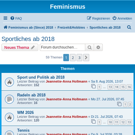
Feminismus
FAQ
Registrieren
Anmelden
S
Feminismus ab (Since) 2018
Freizeit&Hobbies
Sportliches ab 2018
u
Sportliches ab 2018
c
Suche
Erweiterte Suche
Neues Thema
h
e
1
2
3
Nächste
59 Themen
Themen
Sport und Politik ab 2018
Letzter Beitrag von
Jeannette-Anna Hollmann
«
Sa 8. Aug 2026, 13:07
Antworten:
152
1
13
14
15
16
…
Radeln ab 2018
Letzter Beitrag von
Jeannette-Anna Hollmann
«
Mo 27. Jul 2026, 07:45
Antworten:
16
1
2
WM 2026
Letzter Beitrag von
Jeannette-Anna Hollmann
«
Di 21. Jul 2026, 07:43
Antworten:
120
1
10
11
12
13
…
Tennis
Letzter Beitrag von
Jeannette-Anna Hollmann
«
Do 9. Jul 2026, 03:28