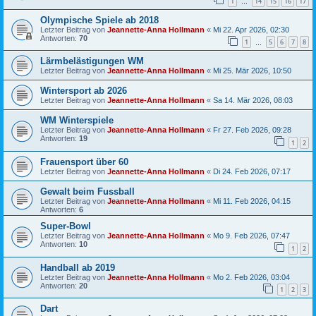
1
14
15
16
17
…
Olympische Spiele ab 2018
Letzter Beitrag von
Jeannette-Anna Hollmann
«
Mi 22. Apr 2026, 02:30
Antworten:
70
1
5
6
7
8
…
Lärmbelästigungen WM
Letzter Beitrag von
Jeannette-Anna Hollmann
«
Mi 25. Mär 2026, 10:50
Wintersport ab 2026
Letzter Beitrag von
Jeannette-Anna Hollmann
«
Sa 14. Mär 2026, 08:03
WM Winterspiele
Letzter Beitrag von
Jeannette-Anna Hollmann
«
Fr 27. Feb 2026, 09:28
Antworten:
19
1
2
Frauensport über 60
Letzter Beitrag von
Jeannette-Anna Hollmann
«
Di 24. Feb 2026, 07:17
Gewalt beim Fussball
Letzter Beitrag von
Jeannette-Anna Hollmann
«
Mi 11. Feb 2026, 04:15
Antworten:
6
Super-Bowl
Letzter Beitrag von
Jeannette-Anna Hollmann
«
Mo 9. Feb 2026, 07:47
Antworten:
10
1
2
Handball ab 2019
Letzter Beitrag von
Jeannette-Anna Hollmann
«
Mo 2. Feb 2026, 03:04
Antworten:
20
1
2
3
Dart