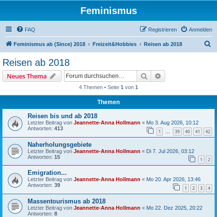
Feminismus
FAQ
Registrieren
Anmelden
S
Feminismus ab (Since) 2018
Freizeit&Hobbies
Reisen ab 2018
u
Reisen ab 2018
c
Suche
Erweiterte Suche
Neues Thema
h
4 Themen • Seite
1
von
1
e
Themen
Reisen bis und ab 2018
Letzter Beitrag von
Jeannette-Anna Hollmann
«
Mo 3. Aug 2026, 10:12
Antworten:
413
1
39
40
41
42
…
Naherholungsgebiete
Letzter Beitrag von
Jeannette-Anna Hollmann
«
Di 7. Jul 2026, 03:12
Antworten:
15
1
2
Emigration...
Letzter Beitrag von
Jeannette-Anna Hollmann
«
Mo 20. Apr 2026, 13:46
Antworten:
39
1
2
3
4
Massentourismus ab 2018
Letzter Beitrag von
Jeannette-Anna Hollmann
«
Mo 22. Dez 2025, 20:22
Antworten:
8