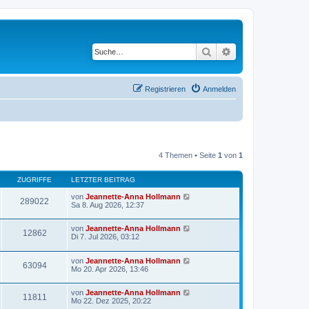
Suche
Erweiterte Suche
Registrieren
Anmelden
4 Themen • Seite
1
von
1
ZUGRIFFE
LETZTER BEITRAG
von
Jeannette-Anna Hollmann
289022
Sa 8. Aug 2026, 12:37
von
Jeannette-Anna Hollmann
12862
Di 7. Jul 2026, 03:12
von
Jeannette-Anna Hollmann
63094
Mo 20. Apr 2026, 13:46
von
Jeannette-Anna Hollmann
11811
Mo 22. Dez 2025, 20:22