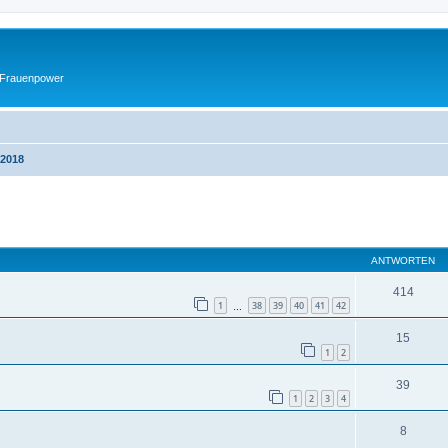
 Frauenpower
 2018
eiterte Suche
ANTWORTEN
414
1
38
39
40
41
42
…
15
1
2
39
1
2
3
4
8