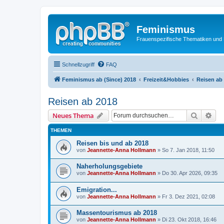
Feminismus
Frauenspezifische Thematiken und
Schnellzugriff
FAQ
Feminismus ab (Since) 2018
Freizeit&Hobbies
Reisen ab
Reisen ab 2018
Suche
Erw
Neues Thema
THEMEN
Reisen bis und ab 2018
von
Jeannette-Anna Hollmann
» So 7. Jan 2018, 11:50
Naherholungsgebiete
von
Jeannette-Anna Hollmann
» Do 30. Apr 2026, 09:35
Emigration...
von
Jeannette-Anna Hollmann
» Fr 3. Dez 2021, 02:08
Massentourismus ab 2018
von
Jeannette-Anna Hollmann
» Di 23. Okt 2018, 16:46