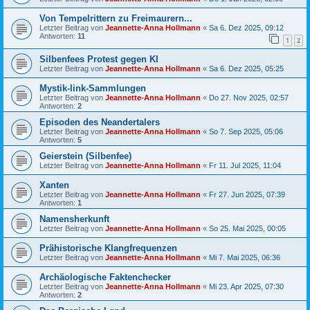
Von Tempelrittern zu Freimaurern...
Letzter Beitrag von
Jeannette-Anna Hollmann
«
Sa 6. Dez 2025, 09:12
Antworten:
11
1
2
Silbenfees Protest gegen KI
Letzter Beitrag von
Jeannette-Anna Hollmann
«
Sa 6. Dez 2025, 05:25
Mystik-link-Sammlungen
Letzter Beitrag von
Jeannette-Anna Hollmann
«
Do 27. Nov 2025, 02:57
Antworten:
2
Episoden des Neandertalers
Letzter Beitrag von
Jeannette-Anna Hollmann
«
So 7. Sep 2025, 05:06
Antworten:
5
Geierstein (Silbenfee)
Letzter Beitrag von
Jeannette-Anna Hollmann
«
Fr 11. Jul 2025, 11:04
Xanten
Letzter Beitrag von
Jeannette-Anna Hollmann
«
Fr 27. Jun 2025, 07:39
Antworten:
1
Namensherkunft
Letzter Beitrag von
Jeannette-Anna Hollmann
«
So 25. Mai 2025, 00:05
Prähistorische Klangfrequenzen
Letzter Beitrag von
Jeannette-Anna Hollmann
«
Mi 7. Mai 2025, 06:36
Archäologische Faktenchecker
Letzter Beitrag von
Jeannette-Anna Hollmann
«
Mi 23. Apr 2025, 07:30
Antworten:
2