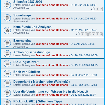
Silbenfee 1987-2026
Letzter Beitrag von
Jeannette-Anna Hollmann
«
Di 30. Jun 2026, 03:05
Antworten:
10
1
2
Stonehenge
Letzter Beitrag von
Jeannette-Anna Hollmann
«
Fr 19. Jun 2026, 06:33
Antworten:
4
Neue Funde und Analysen
Letzter Beitrag von
Jeannette-Anna Hollmann
«
Mo 11. Mai 2026, 05:42
Antworten:
55
1
2
3
4
5
6
Externsteine
Letzter Beitrag von
Jeannette-Anna Hollmann
«
Di 7. Apr 2026, 13:56
Antworten:
1
Archäologische Ausflüge
Letzter Beitrag von
Jeannette-Anna Hollmann
«
Do 26. Mär 2026, 06:58
Die Jungsteinzeit
Letzter Beitrag von
Jeannette-Anna Hollmann
«
Do 19. Feb 2026, 04:25
Erich von Däniken
Letzter Beitrag von
Jeannette-Anna Hollmann
«
So 11. Jan 2026, 18:13
Doggerland ( Märchen oder Wahrheit?)
Letzter Beitrag von
Jeannette-Anna Hollmann
«
Sa 10. Jan 2026, 02:51
Über die Vernichtung von Wissen bis in die Neuzeit
Letzter Beitrag von
Jeannette-Anna Hollmann
«
Do 8. Jan 2026, 23:07
Rückblick 2025 ( Silbenfees Tipp)
Letzter Beitrag von
Jeannette-Anna Hollmann
«
Do 1. Jan 2026, 02:39