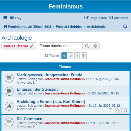
Feminismus
FAQ
Registrieren
Anmelden
S
Feminismus ab (Since) 2018
Freizeit&Hobbies
Archäologie
u
Archäologie
c
Suche
Erweiterte Suche
Neues Thema
h
e
1
2
3
Nächste
52 Themen
Themen
Niedrigwasser, Hungersteine, Funde
Letzter Beitrag von
Jeannette-Anna Hollmann
«
Fr 7. Aug 2026, 15:06
Antworten:
1
Emanzen der Steinzeit
Letzter Beitrag von
Jeannette-Anna Hollmann
«
Di 28. Jul 2026, 04:15
Archäologie-Forum ( u.a. Karl Krierer)
Letzter Beitrag von
Jeannette-Anna Hollmann
«
So 12. Jul 2026, 06:12
Antworten:
29
1
2
3
Die Germanen
Letzter Beitrag von
Jeannette-Anna Hollmann
«
Do 9. Jul 2026, 02:10
Antworten:
8