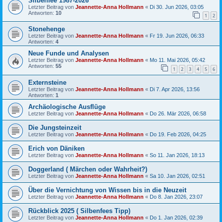
Silbenfee 1987-2026
Letzter Beitrag von
Jeannette-Anna Hollmann
«
Di 30. Jun 2026, 03:05
Antworten:
10
1
2
Stonehenge
Letzter Beitrag von
Jeannette-Anna Hollmann
«
Fr 19. Jun 2026, 06:33
Antworten:
4
Neue Funde und Analysen
Letzter Beitrag von
Jeannette-Anna Hollmann
«
Mo 11. Mai 2026, 05:42
Antworten:
55
1
2
3
4
5
6
Externsteine
Letzter Beitrag von
Jeannette-Anna Hollmann
«
Di 7. Apr 2026, 13:56
Antworten:
1
Archäologische Ausflüge
Letzter Beitrag von
Jeannette-Anna Hollmann
«
Do 26. Mär 2026, 06:58
Die Jungsteinzeit
Letzter Beitrag von
Jeannette-Anna Hollmann
«
Do 19. Feb 2026, 04:25
Erich von Däniken
Letzter Beitrag von
Jeannette-Anna Hollmann
«
So 11. Jan 2026, 18:13
Doggerland ( Märchen oder Wahrheit?)
Letzter Beitrag von
Jeannette-Anna Hollmann
«
Sa 10. Jan 2026, 02:51
Über die Vernichtung von Wissen bis in die Neuzeit
Letzter Beitrag von
Jeannette-Anna Hollmann
«
Do 8. Jan 2026, 23:07
Rückblick 2025 ( Silbenfees Tipp)
Letzter Beitrag von
Jeannette-Anna Hollmann
«
Do 1. Jan 2026, 02:39