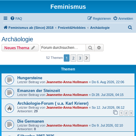
Feminismus
FAQ
Registrieren
Anmelden
S
Feminismus ab (Since) 2018
Freizeit&Hobbies
Archäologie
u
Archäologie
c
Suche
Erweiterte Suche
Neues Thema
h
e
1
2
3
Nächste
52 Themen
Themen
Hungersteine
Letzter Beitrag von
Jeannette-Anna Hollmann
«
Do 6. Aug 2026, 22:06
Emanzen der Steinzeit
Letzter Beitrag von
Jeannette-Anna Hollmann
«
Di 28. Jul 2026, 04:15
Archäologie-Forum ( u.a. Karl Krierer)
Letzter Beitrag von
Jeannette-Anna Hollmann
«
So 12. Jul 2026, 06:12
Antworten:
29
1
2
3
Die Germanen
Letzter Beitrag von
Jeannette-Anna Hollmann
«
Do 9. Jul 2026, 02:10
Antworten:
8