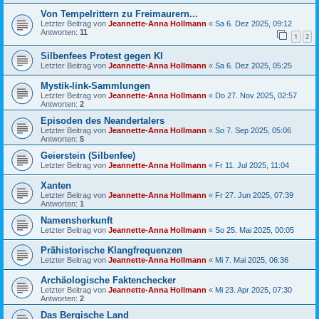
Von Tempelrittern zu Freimaurern...
Letzter Beitrag von
Jeannette-Anna Hollmann
«
Sa 6. Dez 2025, 09:12
Antworten:
11
1
2
Silbenfees Protest gegen KI
Letzter Beitrag von
Jeannette-Anna Hollmann
«
Sa 6. Dez 2025, 05:25
Mystik-link-Sammlungen
Letzter Beitrag von
Jeannette-Anna Hollmann
«
Do 27. Nov 2025, 02:57
Antworten:
2
Episoden des Neandertalers
Letzter Beitrag von
Jeannette-Anna Hollmann
«
So 7. Sep 2025, 05:06
Antworten:
5
Geierstein (Silbenfee)
Letzter Beitrag von
Jeannette-Anna Hollmann
«
Fr 11. Jul 2025, 11:04
Xanten
Letzter Beitrag von
Jeannette-Anna Hollmann
«
Fr 27. Jun 2025, 07:39
Antworten:
1
Namensherkunft
Letzter Beitrag von
Jeannette-Anna Hollmann
«
So 25. Mai 2025, 00:05
Prähistorische Klangfrequenzen
Letzter Beitrag von
Jeannette-Anna Hollmann
«
Mi 7. Mai 2025, 06:36
Archäologische Faktenchecker
Letzter Beitrag von
Jeannette-Anna Hollmann
«
Mi 23. Apr 2025, 07:30
Antworten:
2
Das Bergische Land