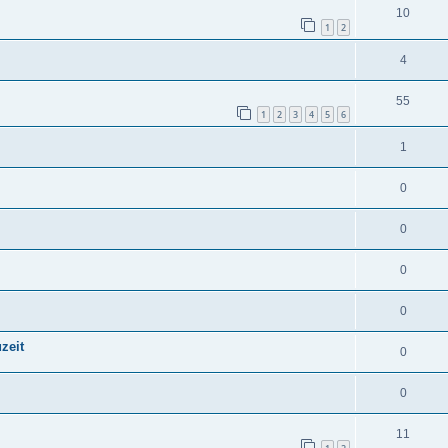
10
1
2
4
55
1
2
3
4
5
6
1
0
0
0
0
zeit
0
0
11