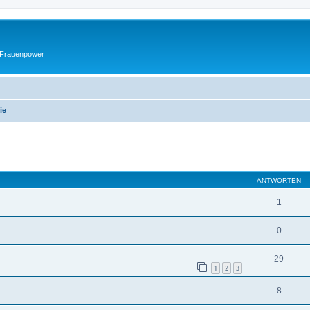
 Frauenpower
ie
eiterte Suche
ANTWORTEN
1
0
29
1
2
3
8