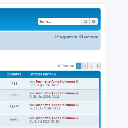
Suche
Erweiterte Suche
Registrieren
Anmelden
1
2
3
Nächste
52 Themen
ZUGRIFFE
LETZTER BEITRAG
von
Jeannette-Anna Hollmann
411
Fr 7. Aug 2026, 15:06
von
Jeannette-Anna Hollmann
2381
Di 28. Jul 2026, 04:15
von
Jeannette-Anna Hollmann
61369
So 12. Jul 2026, 06:12
von
Jeannette-Anna Hollmann
6663
Do 9. Jul 2026, 02:10