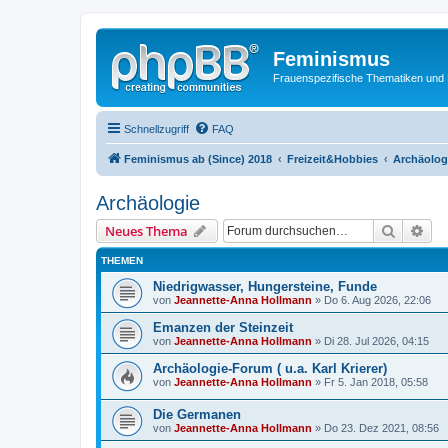
Feminismus
Frauenspezifische Thematiken und
Schnellzugriff
FAQ
Feminismus ab (Since) 2018
Freizeit&Hobbies
Archäolog
Archäologie
Suche
Erw
Neues Thema
THEMEN
Niedrigwasser, Hungersteine, Funde
von
Jeannette-Anna Hollmann
» Do 6. Aug 2026, 22:06
Emanzen der Steinzeit
von
Jeannette-Anna Hollmann
» Di 28. Jul 2026, 04:15
Archäologie-Forum ( u.a. Karl Krierer)
von
Jeannette-Anna Hollmann
» Fr 5. Jan 2018, 05:58
Die Germanen
von
Jeannette-Anna Hollmann
» Do 23. Dez 2021, 08:56