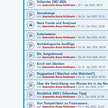
Silbenfee 1987-2026
von
Jeannette-Anna Hollmann
» Di 7. Jan 2025, 09:07
Stonehenge
von
Jeannette-Anna Hollmann
» So 16. Jan 2022, 10:11
Neue Funde und Analysen
von
Jeannette-Anna Hollmann
» Fr 14. Jan 2022, 18:09
Externsteine
von
Jeannette-Anna Hollmann
» Sa 20. Sep 2025, 03:40
Archäologische Ausflüge
von
Jeannette-Anna Hollmann
» Do 26. Mär 2026, 06:58
Die Jungsteinzeit
von
Jeannette-Anna Hollmann
» Do 19. Feb 2026, 04:25
Erich von Däniken
von
Jeannette-Anna Hollmann
» So 11. Jan 2026, 18:13
Doggerland ( Märchen oder Wahrheit?)
von
Jeannette-Anna Hollmann
» Sa 10. Jan 2026, 02:51
Über die Vernichtung von Wissen bis in die Neu
von
Jeannette-Anna Hollmann
» Do 8. Jan 2026, 23:07
Rückblick 2025 ( Silbenfees Tipp)
von
Jeannette-Anna Hollmann
» Do 1. Jan 2026, 02:39
Von Tempelrittern zu Freimaurern...
von
Jeannette-Anna Hollmann
» Do 1. Sep 2022, 16:24