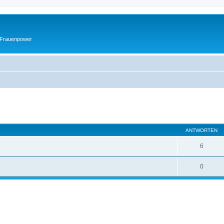
 Frauenpower
eiterte Suche
ANTWORTEN
6
0