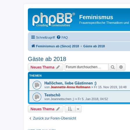
Feminismus
Frauenspezifische Thematiken und
Schnellzugriff
FAQ
Feminismus ab (Since) 2018
Gäste ab 2018
Gäste ab 2018
Suche
Erw
Neues Thema
THEMEN
Hallöchen, liebe Gästinnen :)
von
Jeannette-Anna Hollmann
» Fr 15. Nov 2019, 16:48
Testschö
von
Jeannettschen ;)
» Fr 5. Jan 2018, 04:52
Neues Thema
Zurück zur Foren-Übersicht