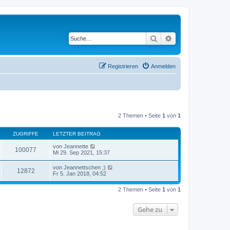
Suche
Erweiterte Suche
Registrieren
Anmelden
2 Themen • Seite
1
von
1
ZUGRIFFE
LETZTER BEITRAG
von
Jeannette
100077
Mi 29. Sep 2021, 15:37
von
Jeannettschen ;)
12872
Fr 5. Jan 2018, 04:52
2 Themen • Seite
1
von
1
Gehe zu