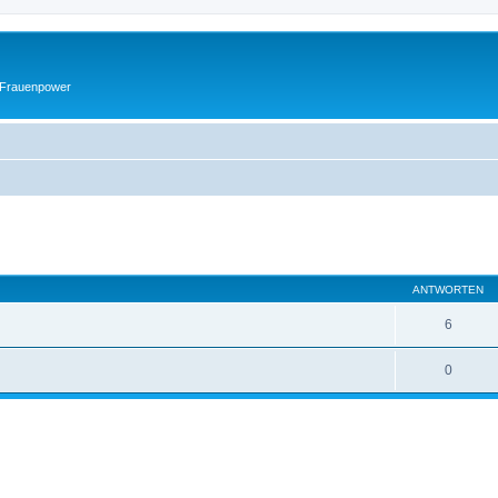
 Frauenpower
eiterte Suche
ANTWORTEN
6
0