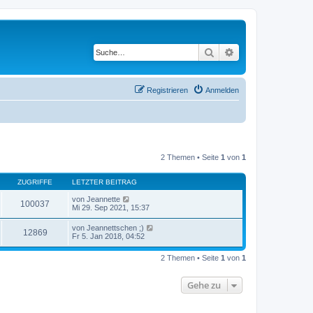
Suche
Erweiterte Suche
Registrieren
Anmelden
2 Themen • Seite
1
von
1
ZUGRIFFE
LETZTER BEITRAG
von
Jeannette
100037
Mi 29. Sep 2021, 15:37
von
Jeannettschen ;)
12869
Fr 5. Jan 2018, 04:52
2 Themen • Seite
1
von
1
Gehe zu