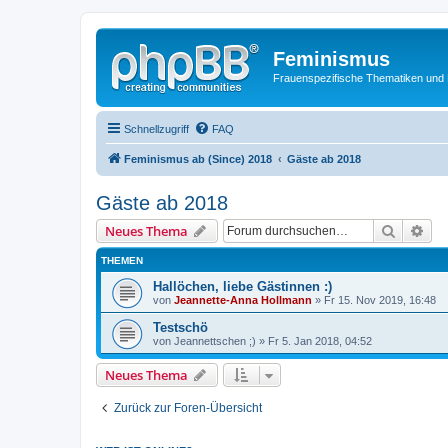
Feminismus
Frauenspezifische Thematiken und
Schnellzugriff
FAQ
Feminismus ab (Since) 2018
Gäste ab 2018
Gäste ab 2018
Suche
Erw
Neues Thema
THEMEN
Hallöchen, liebe Gästinnen :)
von
Jeannette-Anna Hollmann
» Fr 15. Nov 2019, 16:48
Testschö
von
Jeannettschen ;)
» Fr 5. Jan 2018, 04:52
Neues Thema
Zurück zur Foren-Übersicht