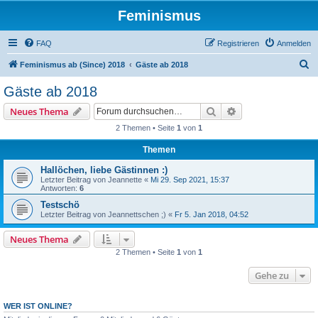
Feminismus
FAQ
Registrieren
Anmelden
S
Feminismus ab (Since) 2018
Gäste ab 2018
u
Gäste ab 2018
c
Suche
Erweiterte Suche
Neues Thema
h
2 Themen • Seite
1
von
1
e
Themen
Hallöchen, liebe Gästinnen :)
Letzter Beitrag von
Jeannette
«
Mi 29. Sep 2021, 15:37
Antworten:
6
Testschö
Letzter Beitrag von
Jeannettschen ;)
«
Fr 5. Jan 2018, 04:52
Neues Thema
2 Themen • Seite
1
von
1
Gehe zu
WER IST ONLINE?