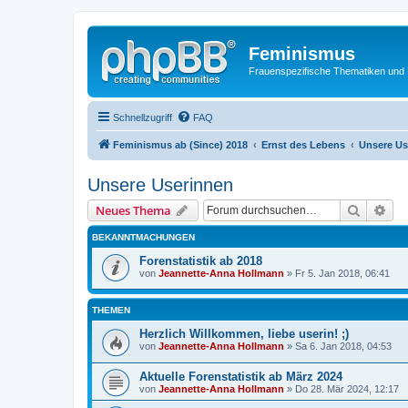
Feminismus
Frauenspezifische Thematiken und
Schnellzugriff
FAQ
Feminismus ab (Since) 2018
Ernst des Lebens
Unsere Us
Unsere Userinnen
Suche
Erw
Neues Thema
BEKANNTMACHUNGEN
Forenstatistik ab 2018
von
Jeannette-Anna Hollmann
» Fr 5. Jan 2018, 06:41
THEMEN
Herzlich Willkommen, liebe userin! ;)
von
Jeannette-Anna Hollmann
» Sa 6. Jan 2018, 04:53
Aktuelle Forenstatistik ab März 2024
von
Jeannette-Anna Hollmann
» Do 28. Mär 2024, 12:17