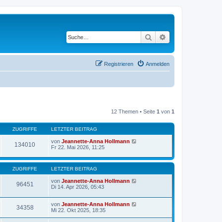
Suche
Erweiterte Suche
Registrieren
Anmelden
12 Themen • Seite
1
von
1
ZUGRIFFE
LETZTER BEITRAG
von
Jeannette-Anna Hollmann
134010
Fr 22. Mai 2026, 11:25
ZUGRIFFE
LETZTER BEITRAG
von
Jeannette-Anna Hollmann
96451
Di 14. Apr 2026, 05:43
von
Jeannette-Anna Hollmann
34358
Mi 22. Okt 2025, 18:35