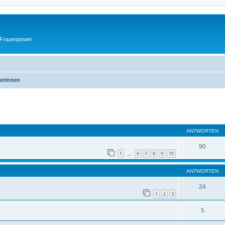
 Frauenpower
erinnen
eiterte Suche
ANTWORTEN
90
1
6
7
8
9
10
…
ANTWORTEN
24
1
2
3
5