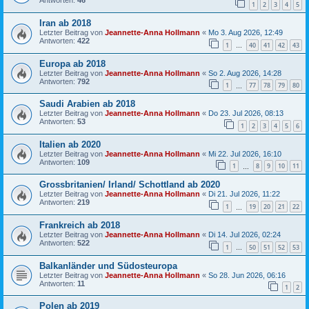
Antworten:
46
1
2
3
4
5
Iran ab 2018
Letzter Beitrag von
Jeannette-Anna Hollmann
«
Mo 3. Aug 2026, 12:49
Antworten:
422
1
40
41
42
43
…
Europa ab 2018
Letzter Beitrag von
Jeannette-Anna Hollmann
«
So 2. Aug 2026, 14:28
Antworten:
792
1
77
78
79
80
…
Saudi Arabien ab 2018
Letzter Beitrag von
Jeannette-Anna Hollmann
«
Do 23. Jul 2026, 08:13
Antworten:
53
1
2
3
4
5
6
Italien ab 2020
Letzter Beitrag von
Jeannette-Anna Hollmann
«
Mi 22. Jul 2026, 16:10
Antworten:
109
1
8
9
10
11
…
Grossbritanien/ Irland/ Schottland ab 2020
Letzter Beitrag von
Jeannette-Anna Hollmann
«
Di 21. Jul 2026, 11:22
Antworten:
219
1
19
20
21
22
…
Frankreich ab 2018
Letzter Beitrag von
Jeannette-Anna Hollmann
«
Di 14. Jul 2026, 02:24
Antworten:
522
1
50
51
52
53
…
Balkanländer und Südosteuropa
Letzter Beitrag von
Jeannette-Anna Hollmann
«
So 28. Jun 2026, 06:16
Antworten:
11
1
2
Polen ab 2019