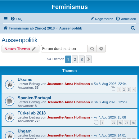
Feminismus
FAQ
Registrieren
Anmelden
S
Feminismus ab (Since) 2018
Aussenpolitik
u
Aussenpolitik
c
Suche
Erweiterte Suche
Neues Thema
h
e
1
2
3
Nächste
54 Themen
Themen
Ukraine
Letzter Beitrag von
Jeannette-Anna Hollmann
«
Sa 8. Aug 2026, 22:04
Antworten:
33
1
2
3
4
Spanien/Portugal
Letzter Beitrag von
Jeannette-Anna Hollmann
«
Sa 8. Aug 2026, 12:29
Antworten:
8
Türkei ab 2018
Letzter Beitrag von
Jeannette-Anna Hollmann
«
Fr 7. Aug 2026, 15:08
Antworten:
773
1
75
76
77
78
…
Ungarn
Letzter Beitrag von
Jeannette-Anna Hollmann
«
Fr 7. Aug 2026, 14:01