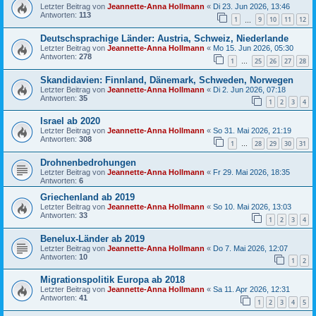
Letzter Beitrag von
Jeannette-Anna Hollmann
«
Di 23. Jun 2026, 13:46
Antworten:
113
1
9
10
11
12
…
Deutschsprachige Länder: Austria, Schweiz, Niederlande
Letzter Beitrag von
Jeannette-Anna Hollmann
«
Mo 15. Jun 2026, 05:30
Antworten:
278
1
25
26
27
28
…
Skandidavien: Finnland, Dänemark, Schweden, Norwegen
Letzter Beitrag von
Jeannette-Anna Hollmann
«
Di 2. Jun 2026, 07:18
Antworten:
35
1
2
3
4
Israel ab 2020
Letzter Beitrag von
Jeannette-Anna Hollmann
«
So 31. Mai 2026, 21:19
Antworten:
308
1
28
29
30
31
…
Drohnenbedrohungen
Letzter Beitrag von
Jeannette-Anna Hollmann
«
Fr 29. Mai 2026, 18:35
Antworten:
6
Griechenland ab 2019
Letzter Beitrag von
Jeannette-Anna Hollmann
«
So 10. Mai 2026, 13:03
Antworten:
33
1
2
3
4
Benelux-Länder ab 2019
Letzter Beitrag von
Jeannette-Anna Hollmann
«
Do 7. Mai 2026, 12:07
Antworten:
10
1
2
Migrationspolitik Europa ab 2018
Letzter Beitrag von
Jeannette-Anna Hollmann
«
Sa 11. Apr 2026, 12:31
Antworten:
41
1
2
3
4
5