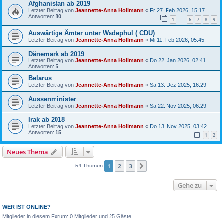
Afghanistan ab 2019
Letzter Beitrag von
Jeannette-Anna Hollmann
«
Fr 27. Feb 2026, 15:17
Antworten:
80
1
6
7
8
9
…
Auswärtige Ämter unter Wadephul ( CDU)
Letzter Beitrag von
Jeannette-Anna Hollmann
«
Mi 11. Feb 2026, 05:45
Dänemark ab 2019
Letzter Beitrag von
Jeannette-Anna Hollmann
«
Do 22. Jan 2026, 02:41
Antworten:
5
Belarus
Letzter Beitrag von
Jeannette-Anna Hollmann
«
Sa 13. Dez 2025, 16:29
Aussenminister
Letzter Beitrag von
Jeannette-Anna Hollmann
«
Sa 22. Nov 2025, 06:29
Irak ab 2018
Letzter Beitrag von
Jeannette-Anna Hollmann
«
Do 13. Nov 2025, 03:42
Antworten:
15
1
2
Neues Thema
1
2
3
Nächste
54 Themen
Gehe zu
WER IST ONLINE?
Mitglieder in diesem Forum: 0 Mitglieder und 25 Gäste