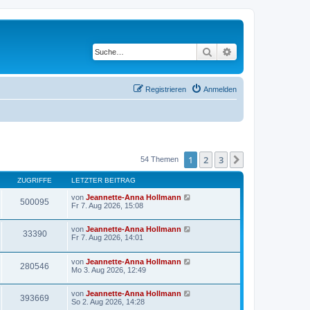
Suche
Erweiterte Suche
Registrieren
Anmelden
1
2
3
Nächste
54 Themen
ZUGRIFFE
LETZTER BEITRAG
von
Jeannette-Anna Hollmann
500095
Fr 7. Aug 2026, 15:08
von
Jeannette-Anna Hollmann
33390
Fr 7. Aug 2026, 14:01
von
Jeannette-Anna Hollmann
280546
Mo 3. Aug 2026, 12:49
von
Jeannette-Anna Hollmann
393669
So 2. Aug 2026, 14:28