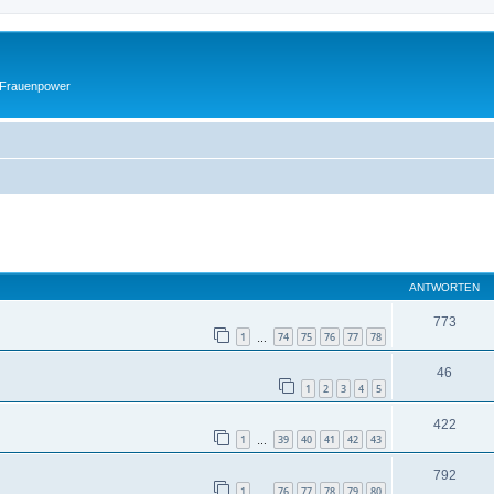
 Frauenpower
eiterte Suche
ANTWORTEN
773
1
74
75
76
77
78
…
46
1
2
3
4
5
422
1
39
40
41
42
43
…
792
1
76
77
78
79
80
…