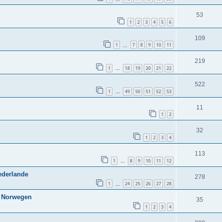
53
1
2
3
4
5
6
109
1
7
8
9
10
11
…
219
1
18
19
20
21
22
…
522
1
49
50
51
52
53
…
11
1
2
32
1
2
3
4
113
1
8
9
10
11
12
…
ederlande
278
1
24
25
26
27
28
…
, Norwegen
35
1
2
3
4