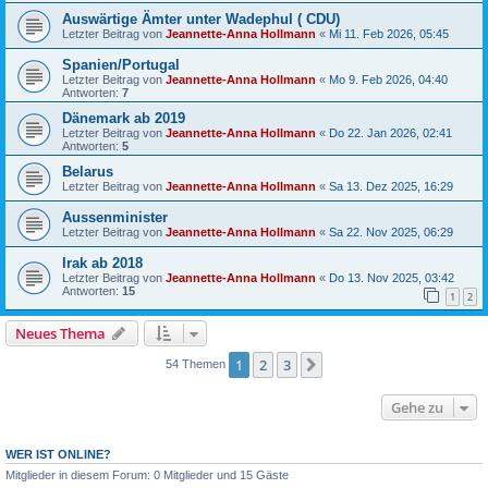
Auswärtige Ämter unter Wadephul ( CDU)
Letzter Beitrag von
Jeannette-Anna Hollmann
«
Mi 11. Feb 2026, 05:45
Spanien/Portugal
Letzter Beitrag von
Jeannette-Anna Hollmann
«
Mo 9. Feb 2026, 04:40
Antworten:
7
Dänemark ab 2019
Letzter Beitrag von
Jeannette-Anna Hollmann
«
Do 22. Jan 2026, 02:41
Antworten:
5
Belarus
Letzter Beitrag von
Jeannette-Anna Hollmann
«
Sa 13. Dez 2025, 16:29
Aussenminister
Letzter Beitrag von
Jeannette-Anna Hollmann
«
Sa 22. Nov 2025, 06:29
Irak ab 2018
Letzter Beitrag von
Jeannette-Anna Hollmann
«
Do 13. Nov 2025, 03:42
Antworten:
15
1
2
Neues Thema
1
2
3
Nächste
54 Themen
Gehe zu
WER IST ONLINE?
Mitglieder in diesem Forum: 0 Mitglieder und 15 Gäste