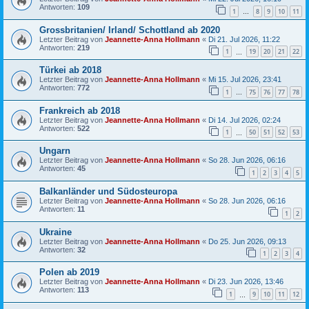
Antworten:
109
1
8
9
10
11
…
Grossbritanien/ Irland/ Schottland ab 2020
Letzter Beitrag von
Jeannette-Anna Hollmann
«
Di 21. Jul 2026, 11:22
Antworten:
219
1
19
20
21
22
…
Türkei ab 2018
Letzter Beitrag von
Jeannette-Anna Hollmann
«
Mi 15. Jul 2026, 23:41
Antworten:
772
1
75
76
77
78
…
Frankreich ab 2018
Letzter Beitrag von
Jeannette-Anna Hollmann
«
Di 14. Jul 2026, 02:24
Antworten:
522
1
50
51
52
53
…
Ungarn
Letzter Beitrag von
Jeannette-Anna Hollmann
«
So 28. Jun 2026, 06:16
Antworten:
45
1
2
3
4
5
Balkanländer und Südosteuropa
Letzter Beitrag von
Jeannette-Anna Hollmann
«
So 28. Jun 2026, 06:16
Antworten:
11
1
2
Ukraine
Letzter Beitrag von
Jeannette-Anna Hollmann
«
Do 25. Jun 2026, 09:13
Antworten:
32
1
2
3
4
Polen ab 2019
Letzter Beitrag von
Jeannette-Anna Hollmann
«
Di 23. Jun 2026, 13:46
Antworten:
113
1
9
10
11
12
…