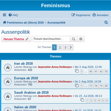
Feminismus
FAQ
Registrieren
Anmelden
S
Feminismus ab (Since) 2018
Aussenpolitik
u
Aussenpolitik
c
Suche
Erweiterte Suche
Neues Thema
h
e
1
2
3
Nächste
54 Themen
Themen
Iran ab 2018
Letzter Beitrag von
Jeannette-Anna Hollmann
«
Mo 3. Aug 2026, 12:49
Antworten:
422
1
40
41
42
43
…
Europa ab 2018
Letzter Beitrag von
Jeannette-Anna Hollmann
«
So 2. Aug 2026, 14:28
Antworten:
792
1
77
78
79
80
…
Saudi Arabien ab 2018
Letzter Beitrag von
Jeannette-Anna Hollmann
«
Do 23. Jul 2026, 08:13
Antworten:
53
1
2
3
4
5
6
Italien ab 2020
Letzter Beitrag von
Jeannette-Anna Hollmann
«
Mi 22. Jul 2026, 16:10