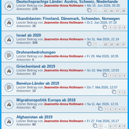
Deutschsprachige Länder: Austria, Schweiz, Niederlande
Letzter Beitrag von
Jeannette-Anna Hollmann
«
Mo 15. Jun 2026, 05:30
Antworten:
278
1
25
26
27
28
…
Skandidavien: Finnland, Dänemark, Schweden, Norwegen
Letzter Beitrag von
Jeannette-Anna Hollmann
«
Di 2. Jun 2026, 07:18
Antworten:
35
1
2
3
4
Israel ab 2020
Letzter Beitrag von
Jeannette-Anna Hollmann
«
So 31. Mai 2026, 21:19
Antworten:
308
1
28
29
30
31
…
Drohnenbedrohungen
Letzter Beitrag von
Jeannette-Anna Hollmann
«
Fr 29. Mai 2026, 18:35
Antworten:
6
Griechenland ab 2019
Letzter Beitrag von
Jeannette-Anna Hollmann
«
So 10. Mai 2026, 13:03
Antworten:
33
1
2
3
4
Benelux-Länder ab 2019
Letzter Beitrag von
Jeannette-Anna Hollmann
«
Do 7. Mai 2026, 12:07
Antworten:
10
1
2
Migrationspolitik Europa ab 2018
Letzter Beitrag von
Jeannette-Anna Hollmann
«
Sa 11. Apr 2026, 12:31
Antworten:
41
1
2
3
4
5
Afghanistan ab 2019
Letzter Beitrag von
Jeannette-Anna Hollmann
«
Fr 27. Feb 2026, 15:17
Antworten:
80
1
6
7
8
9
…