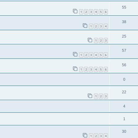
55
1
2
3
4
5
6
38
1
2
3
4
25
1
2
3
57
1
2
3
4
5
6
56
1
2
3
4
5
6
0
22
1
2
3
4
1
30
1
2
3
4