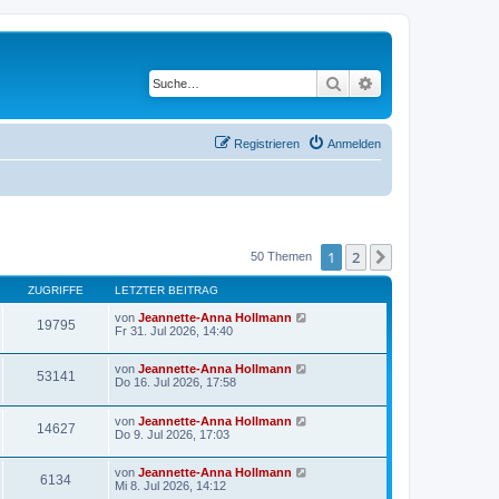
Suche
Erweiterte Suche
Registrieren
Anmelden
1
2
Nächste
50 Themen
ZUGRIFFE
LETZTER BEITRAG
von
Jeannette-Anna Hollmann
19795
Fr 31. Jul 2026, 14:40
von
Jeannette-Anna Hollmann
53141
Do 16. Jul 2026, 17:58
von
Jeannette-Anna Hollmann
14627
Do 9. Jul 2026, 17:03
von
Jeannette-Anna Hollmann
6134
Mi 8. Jul 2026, 14:12