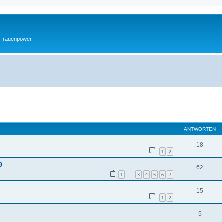
 Frauenpower
eiterte Suche
ANTWORTEN
18
1
2
9
62
1
3
4
5
6
7
…
15
1
2
5