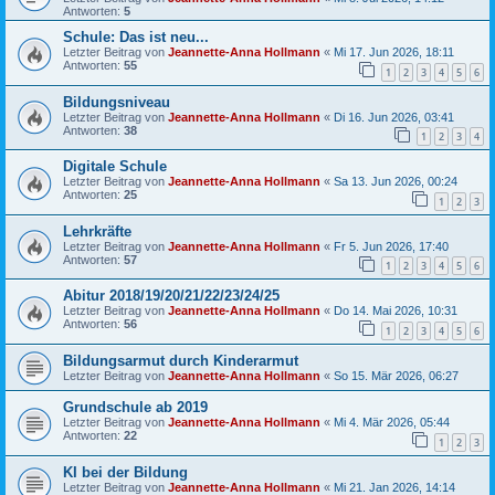
Antworten:
5
Schule: Das ist neu...
Letzter Beitrag von
Jeannette-Anna Hollmann
«
Mi 17. Jun 2026, 18:11
Antworten:
55
1
2
3
4
5
6
Bildungsniveau
Letzter Beitrag von
Jeannette-Anna Hollmann
«
Di 16. Jun 2026, 03:41
Antworten:
38
1
2
3
4
Digitale Schule
Letzter Beitrag von
Jeannette-Anna Hollmann
«
Sa 13. Jun 2026, 00:24
Antworten:
25
1
2
3
Lehrkräfte
Letzter Beitrag von
Jeannette-Anna Hollmann
«
Fr 5. Jun 2026, 17:40
Antworten:
57
1
2
3
4
5
6
Abitur 2018/19/20/21/22/23/24/25
Letzter Beitrag von
Jeannette-Anna Hollmann
«
Do 14. Mai 2026, 10:31
Antworten:
56
1
2
3
4
5
6
Bildungsarmut durch Kinderarmut
Letzter Beitrag von
Jeannette-Anna Hollmann
«
So 15. Mär 2026, 06:27
Grundschule ab 2019
Letzter Beitrag von
Jeannette-Anna Hollmann
«
Mi 4. Mär 2026, 05:44
Antworten:
22
1
2
3
KI bei der Bildung
Letzter Beitrag von
Jeannette-Anna Hollmann
«
Mi 21. Jan 2026, 14:14