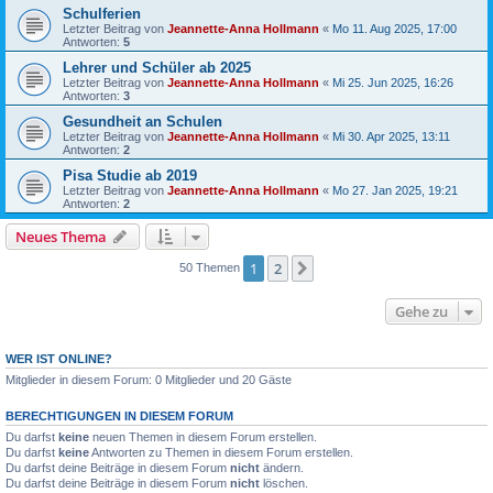
Schulferien
Letzter Beitrag von
Jeannette-Anna Hollmann
«
Mo 11. Aug 2025, 17:00
Antworten:
5
Lehrer und Schüler ab 2025
Letzter Beitrag von
Jeannette-Anna Hollmann
«
Mi 25. Jun 2025, 16:26
Antworten:
3
Gesundheit an Schulen
Letzter Beitrag von
Jeannette-Anna Hollmann
«
Mi 30. Apr 2025, 13:11
Antworten:
2
Pisa Studie ab 2019
Letzter Beitrag von
Jeannette-Anna Hollmann
«
Mo 27. Jan 2025, 19:21
Antworten:
2
Neues Thema
1
2
Nächste
50 Themen
Gehe zu
WER IST ONLINE?
Mitglieder in diesem Forum: 0 Mitglieder und 20 Gäste
BERECHTIGUNGEN IN DIESEM FORUM
Du darfst
keine
neuen Themen in diesem Forum erstellen.
Du darfst
keine
Antworten zu Themen in diesem Forum erstellen.
Du darfst deine Beiträge in diesem Forum
nicht
ändern.
Du darfst deine Beiträge in diesem Forum
nicht
löschen.