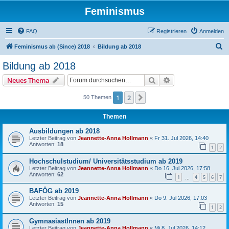
Feminismus
FAQ
Registrieren
Anmelden
S
Feminismus ab (Since) 2018
Bildung ab 2018
u
Bildung ab 2018
c
Suche
Erweiterte Suche
Neues Thema
h
e
1
2
Nächste
50 Themen
Themen
Ausbildungen ab 2018
Letzter Beitrag von
Jeannette-Anna Hollmann
«
Fr 31. Jul 2026, 14:40
Antworten:
18
1
2
Hochschulstudium/ Universitätsstudium ab 2019
Letzter Beitrag von
Jeannette-Anna Hollmann
«
Do 16. Jul 2026, 17:58
Antworten:
62
1
4
5
6
7
…
BAFÖG ab 2019
Letzter Beitrag von
Jeannette-Anna Hollmann
«
Do 9. Jul 2026, 17:03
Antworten:
15
1
2
GymnasiastInnen ab 2019
Letzter Beitrag von
Jeannette-Anna Hollmann
«
Mi 8. Jul 2026, 14:12