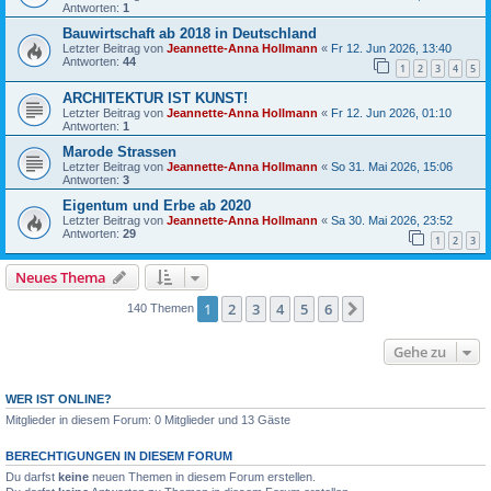
Antworten:
1
Bauwirtschaft ab 2018 in Deutschland
Letzter Beitrag von
Jeannette-Anna Hollmann
«
Fr 12. Jun 2026, 13:40
Antworten:
44
1
2
3
4
5
ARCHITEKTUR IST KUNST!
Letzter Beitrag von
Jeannette-Anna Hollmann
«
Fr 12. Jun 2026, 01:10
Antworten:
1
Marode Strassen
Letzter Beitrag von
Jeannette-Anna Hollmann
«
So 31. Mai 2026, 15:06
Antworten:
3
Eigentum und Erbe ab 2020
Letzter Beitrag von
Jeannette-Anna Hollmann
«
Sa 30. Mai 2026, 23:52
Antworten:
29
1
2
3
Neues Thema
1
2
3
4
5
6
Nächste
140 Themen
Gehe zu
WER IST ONLINE?
Mitglieder in diesem Forum: 0 Mitglieder und 13 Gäste
BERECHTIGUNGEN IN DIESEM FORUM
Du darfst
keine
neuen Themen in diesem Forum erstellen.