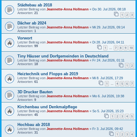
Städtebau ab 2018
Letzter Beitrag von
Jeannette-Anna Hollmann
«
Do 30. Jul 2026, 08:18
Antworten:
21
1
2
3
Dächer ab 2024
Letzter Beitrag von
Jeannette-Anna Hollmann
«
Mi 29. Jul 2026, 09:14
Antworten:
1
Vorwort
Letzter Beitrag von
Jeannette-Anna Hollmann
«
Di 28. Jul 2026, 04:11
Antworten:
99
1
7
8
9
10
…
Tiny Häuser und Dorfgemeinden in Deutschland
Letzter Beitrag von
Jeannette-Anna Hollmann
«
Fr 24. Jul 2026, 01:11
Antworten:
18
1
2
Heiztechnik und Flopps ab 2019
Letzter Beitrag von
Jeannette-Anna Hollmann
«
Mi 8. Jul 2026, 17:29
Antworten:
61
1
4
5
6
7
…
3D Drucker Bauten
Letzter Beitrag von
Jeannette-Anna Hollmann
«
Mo 6. Jul 2026, 19:38
Antworten:
9
Kirchenbau und Denkmalpflege
Letzter Beitrag von
Jeannette-Anna Hollmann
«
So 5. Jul 2026, 15:23
Antworten:
45
1
2
3
4
5
Hochbau ab 2018
Letzter Beitrag von
Jeannette-Anna Hollmann
«
Fr 3. Jul 2026, 09:42
Antworten:
31
1
2
3
4