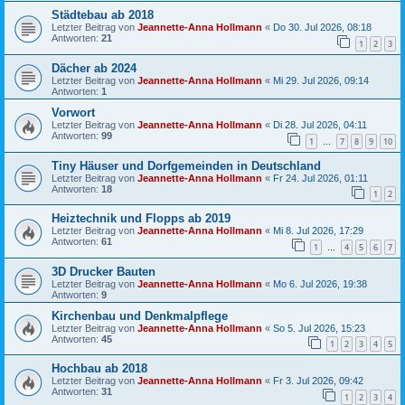
Städtebau ab 2018
Letzter Beitrag von
Jeannette-Anna Hollmann
«
Do 30. Jul 2026, 08:18
Antworten:
21
1
2
3
Dächer ab 2024
Letzter Beitrag von
Jeannette-Anna Hollmann
«
Mi 29. Jul 2026, 09:14
Antworten:
1
Vorwort
Letzter Beitrag von
Jeannette-Anna Hollmann
«
Di 28. Jul 2026, 04:11
Antworten:
99
1
7
8
9
10
…
Tiny Häuser und Dorfgemeinden in Deutschland
Letzter Beitrag von
Jeannette-Anna Hollmann
«
Fr 24. Jul 2026, 01:11
Antworten:
18
1
2
Heiztechnik und Flopps ab 2019
Letzter Beitrag von
Jeannette-Anna Hollmann
«
Mi 8. Jul 2026, 17:29
Antworten:
61
1
4
5
6
7
…
3D Drucker Bauten
Letzter Beitrag von
Jeannette-Anna Hollmann
«
Mo 6. Jul 2026, 19:38
Antworten:
9
Kirchenbau und Denkmalpflege
Letzter Beitrag von
Jeannette-Anna Hollmann
«
So 5. Jul 2026, 15:23
Antworten:
45
1
2
3
4
5
Hochbau ab 2018
Letzter Beitrag von
Jeannette-Anna Hollmann
«
Fr 3. Jul 2026, 09:42
Antworten:
31
1
2
3
4