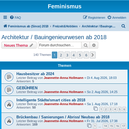
Feminismus
FAQ
Registrieren
Anmelden
S
Feminismus ab (Since) 2018
Freizeit&Hobbies
Architektur / Bauingenieurwesen ab 2018
u
Architektur / Bauingenieurwesen ab 2018
c
Suche
Erweiterte Suche
Neues Thema
h
e
1
2
3
4
5
6
Nächste
140 Themen
Themen
Hausbesitzer ab 2024
Letzter Beitrag von
Jeannette-Anna Hollmann
«
Di 4. Aug 2026, 18:03
Antworten:
5
GEBÜHREN
Letzter Beitrag von
Jeannette-Anna Hollmann
«
So 2. Aug 2026, 14:25
Intelligente Städte/smart cities ab 2018
Letzter Beitrag von
Jeannette-Anna Hollmann
«
Sa 1. Aug 2026, 17:18
Antworten:
50
1
2
3
4
5
6
Brückenbau / Sanierungen / Abriss/ Neubau ab 2018
Letzter Beitrag von
Jeannette-Anna Hollmann
«
Fr 31. Jul 2026, 17:38
Antworten:
169
1
14
15
16
17
…