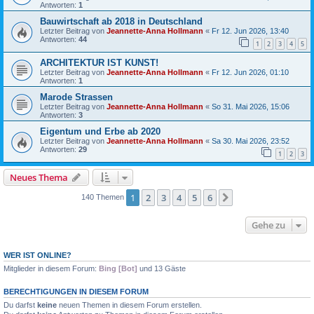
Antworten:
1
Bauwirtschaft ab 2018 in Deutschland
Letzter Beitrag von
Jeannette-Anna Hollmann
«
Fr 12. Jun 2026, 13:40
Antworten:
44
1
2
3
4
5
ARCHITEKTUR IST KUNST!
Letzter Beitrag von
Jeannette-Anna Hollmann
«
Fr 12. Jun 2026, 01:10
Antworten:
1
Marode Strassen
Letzter Beitrag von
Jeannette-Anna Hollmann
«
So 31. Mai 2026, 15:06
Antworten:
3
Eigentum und Erbe ab 2020
Letzter Beitrag von
Jeannette-Anna Hollmann
«
Sa 30. Mai 2026, 23:52
Antworten:
29
1
2
3
Neues Thema
1
2
3
4
5
6
Nächste
140 Themen
Gehe zu
WER IST ONLINE?
Mitglieder in diesem Forum:
Bing [Bot]
und 13 Gäste
BERECHTIGUNGEN IN DIESEM FORUM
Du darfst
keine
neuen Themen in diesem Forum erstellen.