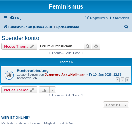
Feminismus
FAQ
Registrieren
Anmelden
S
Feminismus ab (Since) 2018
Spendenkonto
u
Spendenkonto
c
Suche
Erweiterte Suche
Neues Thema
h
1 Thema • Seite
1
von
1
e
Themen
Kontoverbindung
Letzter Beitrag von
Jeannette-Anna Hollmann
«
Fr 19. Jun 2026, 12:33
Antworten:
24
1
2
3
Neues Thema
1 Thema • Seite
1
von
1
Gehe zu
WER IST ONLINE?
Mitglieder in diesem Forum: 0 Mitglieder und 9 Gäste