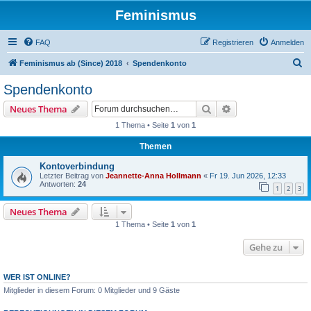
Feminismus
FAQ
Registrieren
Anmelden
S
Feminismus ab (Since) 2018
Spendenkonto
u
Spendenkonto
c
Suche
Erweiterte Suche
Neues Thema
h
1 Thema • Seite
1
von
1
e
Themen
Kontoverbindung
Letzter Beitrag von
Jeannette-Anna Hollmann
«
Fr 19. Jun 2026, 12:33
Antworten:
24
1
2
3
Neues Thema
1 Thema • Seite
1
von
1
Gehe zu
WER IST ONLINE?
Mitglieder in diesem Forum: 0 Mitglieder und 9 Gäste