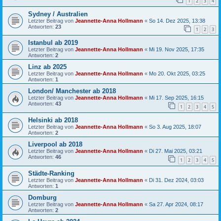
1
2
3
4
Sydney / Australien
Letzter Beitrag von
Jeannette-Anna Hollmann
«
So 14. Dez 2025, 13:38
Antworten:
23
1
2
3
Istanbul ab 2019
Letzter Beitrag von
Jeannette-Anna Hollmann
«
Mi 19. Nov 2025, 17:35
Antworten:
2
Linz ab 2025
Letzter Beitrag von
Jeannette-Anna Hollmann
«
Mo 20. Okt 2025, 03:25
Antworten:
1
London/ Manchester ab 2018
Letzter Beitrag von
Jeannette-Anna Hollmann
«
Mi 17. Sep 2025, 16:15
Antworten:
43
1
2
3
4
5
Helsinki ab 2018
Letzter Beitrag von
Jeannette-Anna Hollmann
«
So 3. Aug 2025, 18:07
Antworten:
2
Liverpool ab 2018
Letzter Beitrag von
Jeannette-Anna Hollmann
«
Di 27. Mai 2025, 03:21
Antworten:
46
1
2
3
4
5
Städte-Ranking
Letzter Beitrag von
Jeannette-Anna Hollmann
«
Di 31. Dez 2024, 03:03
Antworten:
1
Domburg
Letzter Beitrag von
Jeannette-Anna Hollmann
«
Sa 27. Apr 2024, 08:17
Antworten:
2