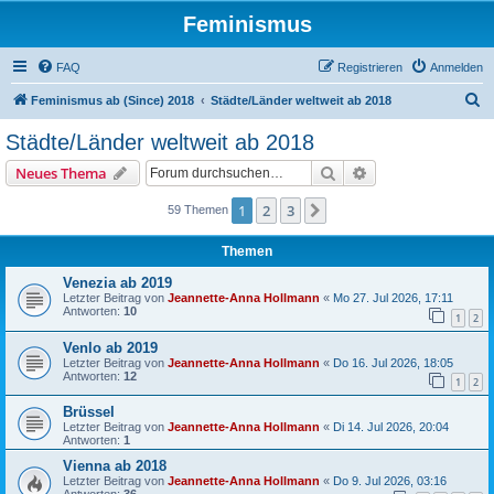
Feminismus
FAQ
Registrieren
Anmelden
S
Feminismus ab (Since) 2018
Städte/Länder weltweit ab 2018
u
Städte/Länder weltweit ab 2018
c
Suche
Erweiterte Suche
Neues Thema
h
e
1
2
3
Nächste
59 Themen
Themen
Venezia ab 2019
Letzter Beitrag von
Jeannette-Anna Hollmann
«
Mo 27. Jul 2026, 17:11
Antworten:
10
1
2
Venlo ab 2019
Letzter Beitrag von
Jeannette-Anna Hollmann
«
Do 16. Jul 2026, 18:05
Antworten:
12
1
2
Brüssel
Letzter Beitrag von
Jeannette-Anna Hollmann
«
Di 14. Jul 2026, 20:04
Antworten:
1
Vienna ab 2018
Letzter Beitrag von
Jeannette-Anna Hollmann
«
Do 9. Jul 2026, 03:16