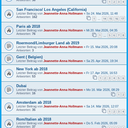
Antworten:
36
1
2
3
4
San Francisco/ Los Angeles (California)
Letzter Beitrag von
Jeannette-Anna Hollmann
«
So 24. Mai 2026, 11:48
Antworten:
162
1
14
15
16
17
…
Paris ab 2018
Letzter Beitrag von
Jeannette-Anna Hollmann
«
Mi 20. Mai 2026, 04:35
Antworten:
76
1
5
6
7
8
…
Roermond/Limburger Land ab 2019
Letzter Beitrag von
Jeannette-Anna Hollmann
«
Fr 15. Mai 2026, 20:08
Antworten:
3
Gent ( Belgien)
Letzter Beitrag von
Jeannette-Anna Hollmann
«
Sa 25. Apr 2026, 19:34
New York ab 2018
Letzter Beitrag von
Jeannette-Anna Hollmann
«
Fr 17. Apr 2026, 16:53
Antworten:
53
1
2
3
4
5
6
Dubai
Letzter Beitrag von
Jeannette-Anna Hollmann
«
Mo 16. Mär 2026, 08:29
Antworten:
16
1
2
Amsterdam ab 2018
Letzter Beitrag von
Jeannette-Anna Hollmann
«
Sa 14. Mär 2026, 12:07
Antworten:
35
1
2
3
4
Rom/Italien ab 2018
Letzter Beitrag von
Jeannette-Anna Hollmann
«
Do 5. Feb 2026, 05:09
Antworten:
37