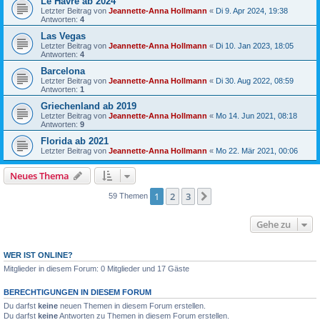
Le Havre ab 2024
Letzter Beitrag von
Jeannette-Anna Hollmann
«
Di 9. Apr 2024, 19:38
Antworten:
4
Las Vegas
Letzter Beitrag von
Jeannette-Anna Hollmann
«
Di 10. Jan 2023, 18:05
Antworten:
4
Barcelona
Letzter Beitrag von
Jeannette-Anna Hollmann
«
Di 30. Aug 2022, 08:59
Antworten:
1
Griechenland ab 2019
Letzter Beitrag von
Jeannette-Anna Hollmann
«
Mo 14. Jun 2021, 08:18
Antworten:
9
Florida ab 2021
Letzter Beitrag von
Jeannette-Anna Hollmann
«
Mo 22. Mär 2021, 00:06
Neues Thema
1
2
3
Nächste
59 Themen
Gehe zu
WER IST ONLINE?
Mitglieder in diesem Forum: 0 Mitglieder und 17 Gäste
BERECHTIGUNGEN IN DIESEM FORUM
Du darfst
keine
neuen Themen in diesem Forum erstellen.
Du darfst
keine
Antworten zu Themen in diesem Forum erstellen.