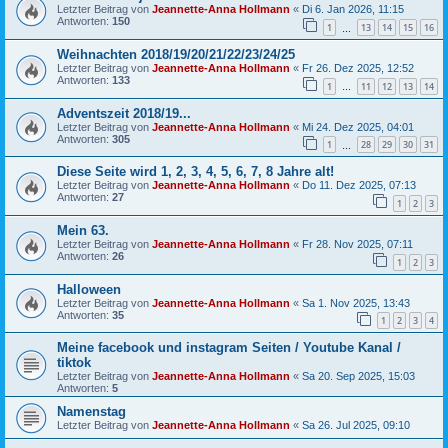
Letzter Beitrag von
Jeannette-Anna Hollmann
«
Di 6. Jan 2026, 11:15
Antworten:
150
1
13
14
15
16
…
Weihnachten 2018/19/20/21/22/23/24/25
Letzter Beitrag von
Jeannette-Anna Hollmann
«
Fr 26. Dez 2025, 12:52
Antworten:
133
1
11
12
13
14
…
Adventszeit 2018/19...
Letzter Beitrag von
Jeannette-Anna Hollmann
«
Mi 24. Dez 2025, 04:01
Antworten:
305
1
28
29
30
31
…
Diese Seite wird 1, 2, 3, 4, 5, 6, 7, 8 Jahre alt!
Letzter Beitrag von
Jeannette-Anna Hollmann
«
Do 11. Dez 2025, 07:13
Antworten:
27
1
2
3
Mein 63.
Letzter Beitrag von
Jeannette-Anna Hollmann
«
Fr 28. Nov 2025, 07:11
Antworten:
26
1
2
3
Halloween
Letzter Beitrag von
Jeannette-Anna Hollmann
«
Sa 1. Nov 2025, 13:43
Antworten:
35
1
2
3
4
Meine facebook und instagram Seiten / Youtube Kanal /
tiktok
Letzter Beitrag von
Jeannette-Anna Hollmann
«
Sa 20. Sep 2025, 15:03
Antworten:
5
Namenstag
Letzter Beitrag von
Jeannette-Anna Hollmann
«
Sa 26. Jul 2025, 09:10