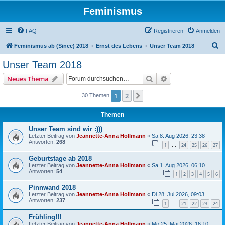
Feminismus
FAQ
Registrieren
Anmelden
S
Feminismus ab (Since) 2018
Ernst des Lebens
Unser Team 2018
u
Unser Team 2018
c
Suche
Erweiterte Suche
Neues Thema
h
e
1
2
Nächste
30 Themen
Themen
Unser Team sind wir :)))
Letzter Beitrag von
Jeannette-Anna Hollmann
«
Sa 8. Aug 2026, 23:38
Antworten:
268
1
24
25
26
27
…
Geburtstage ab 2018
Letzter Beitrag von
Jeannette-Anna Hollmann
«
Sa 1. Aug 2026, 06:10
Antworten:
54
1
2
3
4
5
6
Pinnwand 2018
Letzter Beitrag von
Jeannette-Anna Hollmann
«
Di 28. Jul 2026, 09:03
Antworten:
237
1
21
22
23
24
…
Frühling!!!
Letzter Beitrag von
Jeannette-Anna Hollmann
«
Mo 25. Mai 2026, 16:10