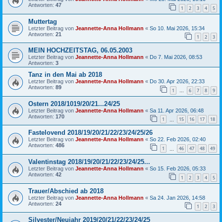
Antworten:
47
1
2
3
4
5
Muttertag
Letzter Beitrag von
Jeannette-Anna Hollmann
«
So 10. Mai 2026, 15:34
Antworten:
21
1
2
3
MEIN HOCHZEITSTAG, 06.05.2003
Letzter Beitrag von
Jeannette-Anna Hollmann
«
Do 7. Mai 2026, 08:53
Antworten:
3
Tanz in den Mai ab 2018
Letzter Beitrag von
Jeannette-Anna Hollmann
«
Do 30. Apr 2026, 22:33
Antworten:
89
1
6
7
8
9
…
Ostern 2018/1019/20/21...24/25
Letzter Beitrag von
Jeannette-Anna Hollmann
«
Sa 11. Apr 2026, 06:48
Antworten:
170
1
15
16
17
18
…
Fastelovend 2018/19/20/21/22/23/24/25/26
Letzter Beitrag von
Jeannette-Anna Hollmann
«
So 22. Feb 2026, 02:40
Antworten:
486
1
46
47
48
49
…
Valentinstag 2018/19/20/21/22/23/24/25...
Letzter Beitrag von
Jeannette-Anna Hollmann
«
So 15. Feb 2026, 05:33
Antworten:
42
1
2
3
4
5
Trauer/Abschied ab 2018
Letzter Beitrag von
Jeannette-Anna Hollmann
«
Sa 24. Jan 2026, 14:58
Antworten:
24
1
2
3
Silvester/Neujahr 2019/20/21/22/23/24/25