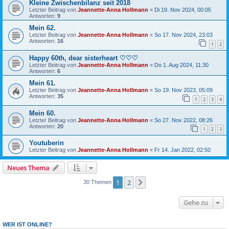
Kleine Zwischenbilanz seit 2018
Letzter Beitrag von
Jeannette-Anna Hollmann
«
Di 19. Nov 2024, 00:05
Antworten:
9
Mein 62.
Letzter Beitrag von
Jeannette-Anna Hollmann
«
So 17. Nov 2024, 23:03
Antworten:
16
1
2
Happy 60th, dear sisterheart ♡♡♡
Letzter Beitrag von
Jeannette-Anna Hollmann
«
Do 1. Aug 2024, 11:30
Antworten:
6
Mein 61.
Letzter Beitrag von
Jeannette-Anna Hollmann
«
So 19. Nov 2023, 05:09
Antworten:
35
1
2
3
4
Mein 60.
Letzter Beitrag von
Jeannette-Anna Hollmann
«
So 27. Nov 2022, 08:26
Antworten:
20
1
2
3
Youtuberin
Letzter Beitrag von
Jeannette-Anna Hollmann
«
Fr 14. Jan 2022, 02:50
Neues Thema
1
2
Nächste
30 Themen
Gehe zu
WER IST ONLINE?