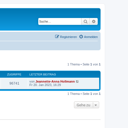
Suche
Erweiterte Suche
Registrieren
Anmelden
1 Thema • Seite
1
von
1
ZUGRIFFE
LETZTER BEITRAG
von
Jeannette-Anna Hollmann
96741
Fr 20. Jan 2023, 16:29
1 Thema • Seite
1
von
1
Gehe zu