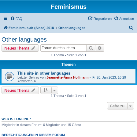
Feminismus
FAQ
Registrieren
Anmelden
S
Feminismus ab (Since) 2018
Other languages
u
Other languages
c
Suche
Erweiterte Suche
Neues Thema
h
1 Thema • Seite
1
von
1
e
Themen
This site in other languages
Letzter Beitrag von
Jeannette-Anna Hollmann
«
Fr 20. Jan 2023, 16:29
Antworten:
6
Neues Thema
1 Thema • Seite
1
von
1
Gehe zu
WER IST ONLINE?
Mitglieder in diesem Forum: 0 Mitglieder und 15 Gäste
BERECHTIGUNGEN IN DIESEM FORUM