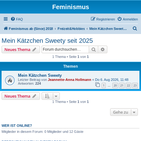
Feminismus
FAQ
Registrieren
Anmelden
S
Feminismus ab (Since) 2018
Freizeit&Hobbies
Mein Kätzchen Sweety seit 2025
u
Mein Kätzchen Sweety seit 2025
c
Suche
Erweiterte Suche
Neues Thema
h
1 Thema • Seite
1
von
1
e
Themen
Mein Kätzchen Sweety
Letzter Beitrag von
Jeannette-Anna Hollmann
«
Do 6. Aug 2026, 11:48
Antworten:
224
1
20
21
22
23
…
Neues Thema
1 Thema • Seite
1
von
1
Gehe zu
WER IST ONLINE?
Mitglieder in diesem Forum: 0 Mitglieder und 12 Gäste