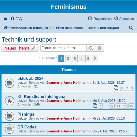
Feminismus
FAQ
Registrieren
Anmelden
S
Feminismus ab (Since) 2018
Ernst des Lebens
Technik und support
u
Technik und support
c
Suche
Erweiterte Suche
Neues Thema
h
e
1
2
3
4
5
Nächste
108 Themen
Themen
tiktok ab 2024
Letzter Beitrag von
Jeannette-Anna Hollmann
«
Sa 8. Aug 2026, 12:27
Antworten:
21
1
2
3
KI -Künstliche Intelligenz
Letzter Beitrag von
Jeannette-Anna Hollmann
«
Mo 3. Aug 2026, 15:29
Antworten:
145
1
12
13
14
15
…
Pishings
Letzter Beitrag von
Jeannette-Anna Hollmann
«
Mi 29. Jul 2026, 05:10
QR Codes
Letzter Beitrag von
Jeannette-Anna Hollmann
«
Do 21. Mai 2026, 12:58