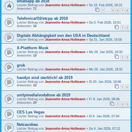
whatsapp ab 2018
Letzter Beitrag von
Jeannette-Anna Hollmann
«
So 15. Feb 2026, 18:22
Antworten:
71
1
5
6
7
8
…
Telefonica/O2/etcpp ab 2018
Letzter Beitrag von
Jeannette-Anna Hollmann
«
Do 5. Feb 2026, 10:51
Antworten:
16
1
2
Digitale Abhängigkeit von den USA in Deutschland
Letzter Beitrag von
Jeannette-Anna Hollmann
«
Sa 31. Jan 2026, 15:00
X-Plattform Musk
Letzter Beitrag von
Jeannette-Anna Hollmann
«
Mo 26. Jan 2026, 18:32
Antworten:
10
1
2
grok
Letzter Beitrag von
Jeannette-Anna Hollmann
«
Mo 26. Jan 2026, 18:32
handys sind sterblich! ab 2019
Letzter Beitrag von
Jeannette-Anna Hollmann
«
Di 20. Jan 2026, 18:06
Antworten:
10
1
2
unitymedia/vodafone ab 2019
Letzter Beitrag von
Jeannette-Anna Hollmann
«
Fr 9. Jan 2026, 08:06
Antworten:
20
1
2
3
CES Las Vegas
Letzter Beitrag von
Jeannette-Anna Hollmann
«
Di 6. Jan 2026, 07:04
Netzausbau
Letzter Beitrag von
Jeannette-Anna Hollmann
«
So 4. Jan 2026, 07:22