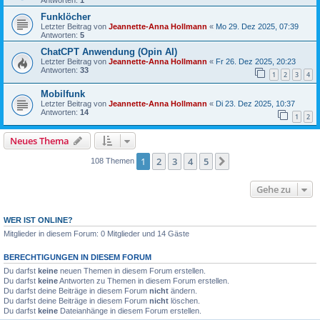
Antworten:
1
Funklöcher
Letzter Beitrag von
Jeannette-Anna Hollmann
«
Mo 29. Dez 2025, 07:39
Antworten:
5
ChatCPT Anwendung (Opin AI)
Letzter Beitrag von
Jeannette-Anna Hollmann
«
Fr 26. Dez 2025, 20:23
Antworten:
33
1
2
3
4
Mobilfunk
Letzter Beitrag von
Jeannette-Anna Hollmann
«
Di 23. Dez 2025, 10:37
Antworten:
14
1
2
Neues Thema
1
2
3
4
5
Nächste
108 Themen
Gehe zu
WER IST ONLINE?
Mitglieder in diesem Forum: 0 Mitglieder und 14 Gäste
BERECHTIGUNGEN IN DIESEM FORUM
Du darfst
keine
neuen Themen in diesem Forum erstellen.
Du darfst
keine
Antworten zu Themen in diesem Forum erstellen.
Du darfst deine Beiträge in diesem Forum
nicht
ändern.
Du darfst deine Beiträge in diesem Forum
nicht
löschen.
Du darfst
keine
Dateianhänge in diesem Forum erstellen.