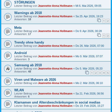
STÖRUNGEN
Letzter Beitrag von
Jeannette-Anna Hollmann
«
Mi 6. Mai 2026, 09:05
Warnings ab 2018
Letzter Beitrag von
Jeannette-Anna Hollmann
«
Sa 25. Apr 2026, 19:23
Antworten:
18
1
2
Meta
Letzter Beitrag von
Jeannette-Anna Hollmann
«
Do 9. Apr 2026, 00:28
Antworten:
17
1
2
Trendy ohne handy
Letzter Beitrag von
Jeannette-Anna Hollmann
«
Do 26. Mär 2026, 07:00
Android
Letzter Beitrag von
Jeannette-Anna Hollmann
«
Mo 9. Mär 2026, 07:07
Antworten:
3
Samsung ab 2018
Letzter Beitrag von
Jeannette-Anna Hollmann
«
Do 5. Mär 2026, 05:20
Antworten:
48
1
2
3
4
5
Viren und Malware ab 2026
Letzter Beitrag von
Jeannette-Anna Hollmann
«
Mo 2. Mär 2026, 06:10
WLAN
Letzter Beitrag von
Jeannette-Anna Hollmann
«
Sa 21. Feb 2026, 06:56
Antworten:
6
Klarnamen und Altersbeschränkungen in social medias
Letzter Beitrag von
Jeannette-Anna Hollmann
«
Do 19. Feb 2026, 15:27