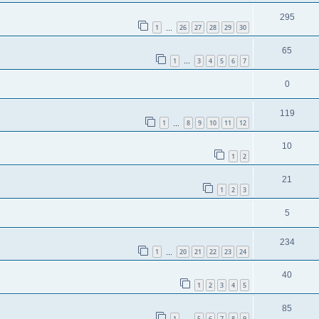
295
1
26
27
28
29
30
…
65
1
3
4
5
6
7
…
0
119
1
8
9
10
11
12
…
10
1
2
21
1
2
3
5
234
1
20
21
22
23
24
…
40
1
2
3
4
5
85
1
5
6
7
8
9