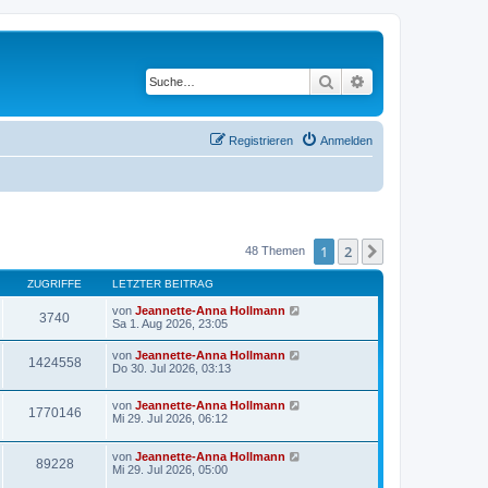
Suche
Erweiterte Suche
Registrieren
Anmelden
1
2
Nächste
48 Themen
ZUGRIFFE
LETZTER BEITRAG
von
Jeannette-Anna Hollmann
3740
Sa 1. Aug 2026, 23:05
von
Jeannette-Anna Hollmann
1424558
Do 30. Jul 2026, 03:13
von
Jeannette-Anna Hollmann
1770146
Mi 29. Jul 2026, 06:12
von
Jeannette-Anna Hollmann
89228
Mi 29. Jul 2026, 05:00