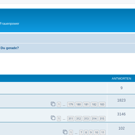
 Frauenpower
 Du gerade?
eiterte Suche
ANTWORTEN
9
1823
1
179
180
181
182
183
…
3146
1
311
312
313
314
315
…
102
1
7
8
9
10
11
…