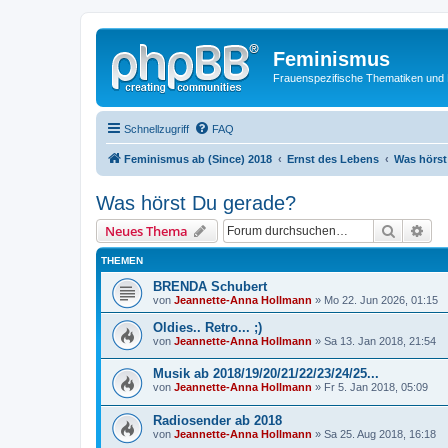
Feminismus
Frauenspezifische Thematiken und
Schnellzugriff
FAQ
Feminismus ab (Since) 2018
Ernst des Lebens
Was hörst
Was hörst Du gerade?
Suche
Erw
Neues Thema
THEMEN
BRENDA Schubert
von
Jeannette-Anna Hollmann
» Mo 22. Jun 2026, 01:15
Oldies.. Retro... ;)
von
Jeannette-Anna Hollmann
» Sa 13. Jan 2018, 21:54
Musik ab 2018/19/20/21/22/23/24/25...
von
Jeannette-Anna Hollmann
» Fr 5. Jan 2018, 05:09
Radiosender ab 2018
von
Jeannette-Anna Hollmann
» Sa 25. Aug 2018, 16:18