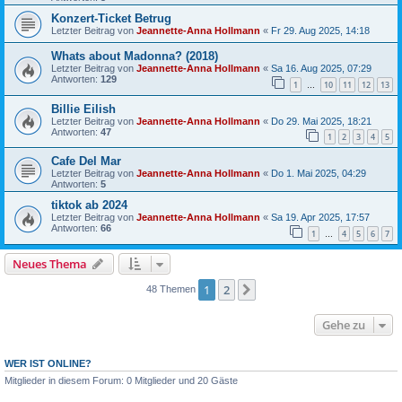
Konzert-Ticket Betrug
Letzter Beitrag von
Jeannette-Anna Hollmann
«
Fr 29. Aug 2025, 14:18
Whats about Madonna? (2018)
Letzter Beitrag von
Jeannette-Anna Hollmann
«
Sa 16. Aug 2025, 07:29
Antworten:
129
1
10
11
12
13
…
Billie Eilish
Letzter Beitrag von
Jeannette-Anna Hollmann
«
Do 29. Mai 2025, 18:21
Antworten:
47
1
2
3
4
5
Cafe Del Mar
Letzter Beitrag von
Jeannette-Anna Hollmann
«
Do 1. Mai 2025, 04:29
Antworten:
5
tiktok ab 2024
Letzter Beitrag von
Jeannette-Anna Hollmann
«
Sa 19. Apr 2025, 17:57
Antworten:
66
1
4
5
6
7
…
Neues Thema
1
2
Nächste
48 Themen
Gehe zu
WER IST ONLINE?
Mitglieder in diesem Forum: 0 Mitglieder und 20 Gäste