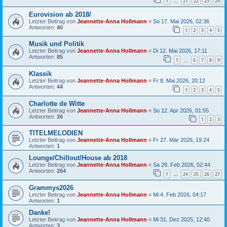
1
21
22
23
24
…
Eurovision ab 2018/
Letzter Beitrag von
Jeannette-Anna Hollmann
«
So 17. Mai 2026, 02:36
Antworten:
40
1
2
3
4
5
Musik und Politik
Letzter Beitrag von
Jeannette-Anna Hollmann
«
Di 12. Mai 2026, 17:11
Antworten:
85
1
6
7
8
9
…
Klassik
Letzter Beitrag von
Jeannette-Anna Hollmann
«
Fr 8. Mai 2026, 20:12
Antworten:
44
1
2
3
4
5
Charlotte de Witte
Letzter Beitrag von
Jeannette-Anna Hollmann
«
So 12. Apr 2026, 01:55
Antworten:
26
1
2
3
TITELMELODIEN
Letzter Beitrag von
Jeannette-Anna Hollmann
«
Fr 27. Mär 2026, 19:24
Antworten:
1
Lounge/Chillout/House ab 2018
Letzter Beitrag von
Jeannette-Anna Hollmann
«
Sa 28. Feb 2026, 02:44
Antworten:
264
1
24
25
26
27
…
Grammys2026
Letzter Beitrag von
Jeannette-Anna Hollmann
«
Mi 4. Feb 2026, 04:17
Antworten:
1
Danke!
Letzter Beitrag von
Jeannette-Anna Hollmann
«
Mi 31. Dez 2025, 12:40
Antworten:
3