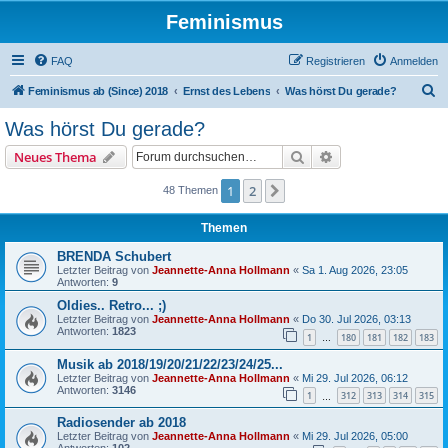
Feminismus
FAQ
Registrieren
Anmelden
S
Feminismus ab (Since) 2018
Ernst des Lebens
Was hörst Du gerade?
u
Was hörst Du gerade?
c
Suche
Erweiterte Suche
Neues Thema
h
e
1
2
Nächste
48 Themen
Themen
BRENDA Schubert
Letzter Beitrag von
Jeannette-Anna Hollmann
«
Sa 1. Aug 2026, 23:05
Antworten:
9
Oldies.. Retro... ;)
Letzter Beitrag von
Jeannette-Anna Hollmann
«
Do 30. Jul 2026, 03:13
Antworten:
1823
1
180
181
182
183
…
Musik ab 2018/19/20/21/22/23/24/25...
Letzter Beitrag von
Jeannette-Anna Hollmann
«
Mi 29. Jul 2026, 06:12
Antworten:
3146
1
312
313
314
315
…
Radiosender ab 2018
Letzter Beitrag von
Jeannette-Anna Hollmann
«
Mi 29. Jul 2026, 05:00