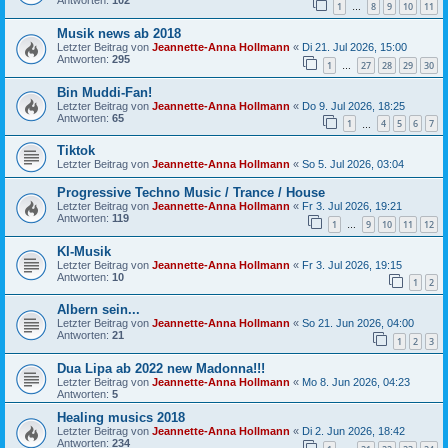
Antworten:
102
1
8
9
10
11
…
Musik news ab 2018
Letzter Beitrag von
Jeannette-Anna Hollmann
«
Di 21. Jul 2026, 15:00
Antworten:
295
1
27
28
29
30
…
Bin Muddi-Fan!
Letzter Beitrag von
Jeannette-Anna Hollmann
«
Do 9. Jul 2026, 18:25
Antworten:
65
1
4
5
6
7
…
Tiktok
Letzter Beitrag von
Jeannette-Anna Hollmann
«
So 5. Jul 2026, 03:04
Progressive Techno Music / Trance / House
Letzter Beitrag von
Jeannette-Anna Hollmann
«
Fr 3. Jul 2026, 19:21
Antworten:
119
1
9
10
11
12
…
KI-Musik
Letzter Beitrag von
Jeannette-Anna Hollmann
«
Fr 3. Jul 2026, 19:15
Antworten:
10
1
2
Albern sein...
Letzter Beitrag von
Jeannette-Anna Hollmann
«
So 21. Jun 2026, 04:00
Antworten:
21
1
2
3
Dua Lipa ab 2022 new Madonna!!!
Letzter Beitrag von
Jeannette-Anna Hollmann
«
Mo 8. Jun 2026, 04:23
Antworten:
5
Healing musics 2018
Letzter Beitrag von
Jeannette-Anna Hollmann
«
Di 2. Jun 2026, 18:42
Antworten:
234