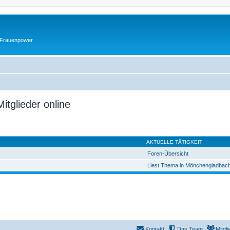
 Frauenpower
itglieder online
AKTUELLE TÄTIGKEIT
Foren-Übersicht
Liest Thema in Mönchengladbac
Kontakt
Das Team
Mitgli