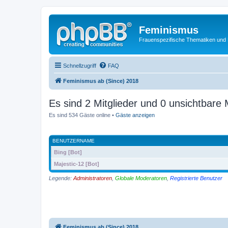
Feminismus
Frauenspezifische Thematiken und
Schnellzugriff
FAQ
Feminismus ab (Since) 2018
Es sind 2 Mitglieder und 0 unsichtbare M
Es sind 534 Gäste online •
Gäste anzeigen
BENUTZERNAME
Bing [Bot]
Majestic-12 [Bot]
Legende:
Administratoren
,
Globale Moderatoren
,
Registrierte Benutzer
Feminismus ab (Since) 2018