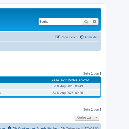
Suche
Erweiterte Suche
Registrieren
Anmelden
Seite
1
von
1
LETZTE AKTUALISIERUNG
Sa 8. Aug 2026, 09:49
h
Sa 8. Aug 2026, 09:45
Seite
1
von
1
Gehe zu
eder
Alle Cookies des Boards löschen
Alle Zeiten sind
UTC+02:00