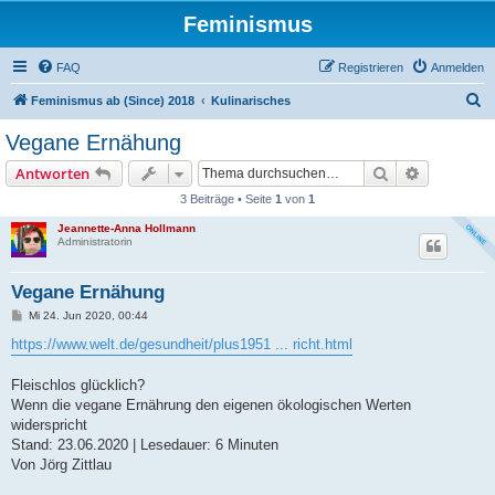
Feminismus
FAQ
Registrieren
Anmelden
S
Feminismus ab (Since) 2018
Kulinarisches
u
Vegane Ernähung
c
Suche
Erweiterte
Antworten
h
3 Beiträge • Seite
1
von
1
e
Jeannette-Anna Hollmann
Administratorin
Vegane Ernähung
B
Mi 24. Jun 2020, 00:44
e
i
https://www.welt.de/gesundheit/plus1951 ... richt.html
t
r
a
Fleischlos glücklich?
g
Wenn die vegane Ernährung den eigenen ökologischen Werten
widerspricht
Stand: 23.06.2020 | Lesedauer: 6 Minuten
Von Jörg Zittlau