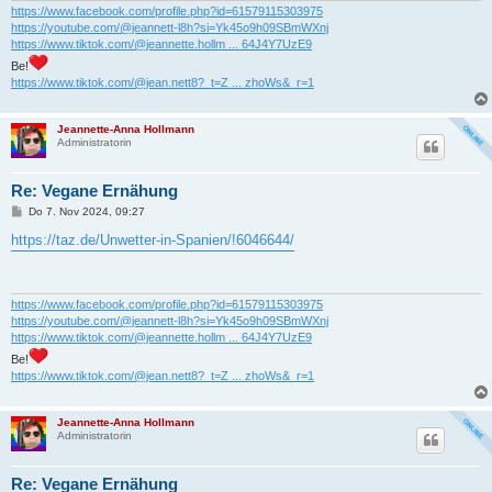
https://www.facebook.com/profile.php?id=61579115303975
https://youtube.com/@jeannett-l8h?si=Yk45o9h09SBmWXnj
https://www.tiktok.com/@jeannette.hollm ... 64J4Y7UzE9
Be!
https://www.tiktok.com/@jean.nett8?_t=Z ... zhoWs&_r=1
Jeannette-Anna Hollmann
Administratorin
Re: Vegane Ernähung
B
Do 7. Nov 2024, 09:27
e
i
https://taz.de/Unwetter-in-Spanien/!6046644/
t
r
a
g
https://www.facebook.com/profile.php?id=61579115303975
https://youtube.com/@jeannett-l8h?si=Yk45o9h09SBmWXnj
https://www.tiktok.com/@jeannette.hollm ... 64J4Y7UzE9
Be!
https://www.tiktok.com/@jean.nett8?_t=Z ... zhoWs&_r=1
Jeannette-Anna Hollmann
Administratorin
Re: Vegane Ernähung