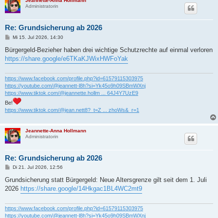
Jeannette-Anna Hollmann
Administratorin
Re: Grundsicherung ab 2026
B
Mi 15. Jul 2026, 14:30
e
i
Bürgergeld-Bezieher haben drei wichtige Schutzrechte auf einmal verloren
t
https://share.google/e6TKaKJWixHWFoYak
r
a
g
https://www.facebook.com/profile.php?id=61579115303975
https://youtube.com/@jeannett-l8h?si=Yk45o9h09SBmWXnj
https://www.tiktok.com/@jeannette.hollm ... 64J4Y7UzE9
Be!
https://www.tiktok.com/@jean.nett8?_t=Z ... zhoWs&_r=1
Jeannette-Anna Hollmann
Administratorin
Re: Grundsicherung ab 2026
B
Di 21. Jul 2026, 12:56
e
i
Grundsicherung statt Bürgergeld: Neue Altersgrenze gilt seit dem 1. Juli
t
2026
https://share.google/14Hkgac1BL4WC2mt9
r
a
g
https://www.facebook.com/profile.php?id=61579115303975
https://youtube.com/@jeannett-l8h?si=Yk45o9h09SBmWXnj