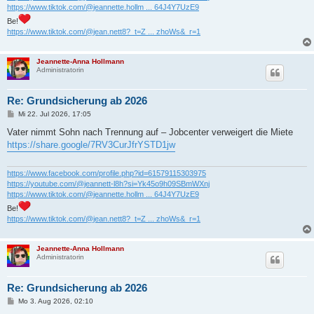
https://www.tiktok.com/@jeannette.hollm ... 64J4Y7UzE9
Be!
https://www.tiktok.com/@jean.nett8?_t=Z ... zhoWs&_r=1
Jeannette-Anna Hollmann
Administratorin
Re: Grundsicherung ab 2026
B
Mi 22. Jul 2026, 17:05
e
i
Vater nimmt Sohn nach Trennung auf – Jobcenter verweigert die Miete
t
https://share.google/7RV3CurJfrYSTD1jw
r
a
g
https://www.facebook.com/profile.php?id=61579115303975
https://youtube.com/@jeannett-l8h?si=Yk45o9h09SBmWXnj
https://www.tiktok.com/@jeannette.hollm ... 64J4Y7UzE9
Be!
https://www.tiktok.com/@jean.nett8?_t=Z ... zhoWs&_r=1
Jeannette-Anna Hollmann
Administratorin
Re: Grundsicherung ab 2026
B
Mo 3. Aug 2026, 02:10
e