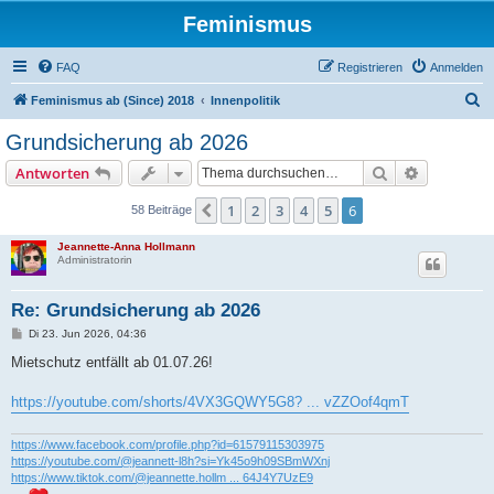
Feminismus
FAQ
Registrieren
Anmelden
S
Feminismus ab (Since) 2018
Innenpolitik
u
Grundsicherung ab 2026
c
Suche
Erweiterte
Antworten
h
e
1
2
3
4
5
6
Vorherige
58 Beiträge
Jeannette-Anna Hollmann
Administratorin
Re: Grundsicherung ab 2026
B
Di 23. Jun 2026, 04:36
e
i
Mietschutz entfällt ab 01.07.26!
t
r
a
https://youtube.com/shorts/4VX3GQWY5G8? ... vZZOof4qmT
g
https://www.facebook.com/profile.php?id=61579115303975
https://youtube.com/@jeannett-l8h?si=Yk45o9h09SBmWXnj
https://www.tiktok.com/@jeannette.hollm ... 64J4Y7UzE9