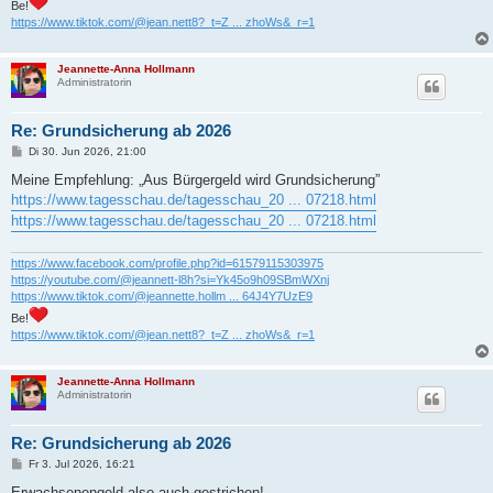
Be!
https://www.tiktok.com/@jean.nett8?_t=Z ... zhoWs&_r=1
Jeannette-Anna Hollmann
Administratorin
Re: Grundsicherung ab 2026
B
Di 30. Jun 2026, 21:00
e
i
Meine Empfehlung: „Aus Bürgergeld wird Grundsicherung”
t
https://www.tagesschau.de/tagesschau_20 ... 07218.html
r
a
https://www.tagesschau.de/tagesschau_20 ... 07218.html
g
https://www.facebook.com/profile.php?id=61579115303975
https://youtube.com/@jeannett-l8h?si=Yk45o9h09SBmWXnj
https://www.tiktok.com/@jeannette.hollm ... 64J4Y7UzE9
Be!
https://www.tiktok.com/@jean.nett8?_t=Z ... zhoWs&_r=1
Jeannette-Anna Hollmann
Administratorin
Re: Grundsicherung ab 2026
B
Fr 3. Jul 2026, 16:21
e
i
Erwachsenengeld also auch gestrichen!