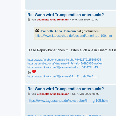
Re: Wann wird Trump endlich untersucht?
B
von
Jeannette-Anna Hollmann
»
Fr 6. Mär 2026, 12:52
e
i
t
Jeannette-Anna Hollmann
hat geschrieben:
↑
r
a
https://www.tagesschau.de/ausland/ameri ... g-100.html
g
Diese RepublikanerInnen müssten auch alle in Einem auf 
https://www.facebook.com/profile.php?id=61579115303975
https://youtube.com/@jeannett-l8h?si=Yk45o9h09SBmWXnj
https://www.tiktok.com/@jeannette.hollm ... 64J4Y7UzE9
Be!
https://www.tiktok.com/@jean.nett8?_t=Z ... zhoWs&_r=1
Re: Wann wird Trump endlich untersucht?
B
von
Jeannette-Anna Hollmann
»
Sa 7. Mär 2026, 08:03
e
i
https://www.tagesschau.de/newsticker/li ... g-108.html
t
r
a
g
https://www.facebook.com/profile.php?id=61579115303975