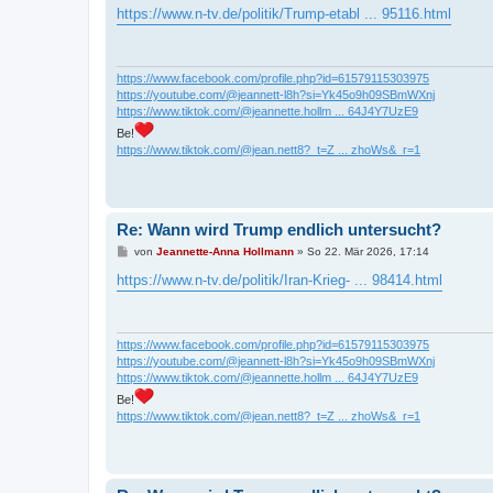
i
https://www.n-tv.de/politik/Trump-etabl ... 95116.html
t
r
a
g
https://www.facebook.com/profile.php?id=61579115303975
https://youtube.com/@jeannett-l8h?si=Yk45o9h09SBmWXnj
https://www.tiktok.com/@jeannette.hollm ... 64J4Y7UzE9
Be!
https://www.tiktok.com/@jean.nett8?_t=Z ... zhoWs&_r=1
Re: Wann wird Trump endlich untersucht?
B
von
Jeannette-Anna Hollmann
»
So 22. Mär 2026, 17:14
e
i
https://www.n-tv.de/politik/Iran-Krieg- ... 98414.html
t
r
a
g
https://www.facebook.com/profile.php?id=61579115303975
https://youtube.com/@jeannett-l8h?si=Yk45o9h09SBmWXnj
https://www.tiktok.com/@jeannette.hollm ... 64J4Y7UzE9
Be!
https://www.tiktok.com/@jean.nett8?_t=Z ... zhoWs&_r=1