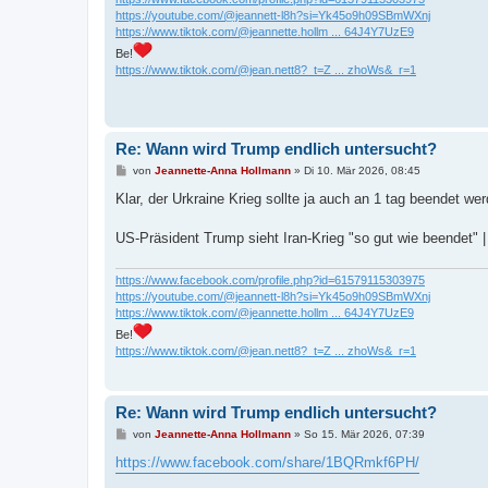
https://youtube.com/@jeannett-l8h?si=Yk45o9h09SBmWXnj
https://www.tiktok.com/@jeannette.hollm ... 64J4Y7UzE9
Be!
https://www.tiktok.com/@jean.nett8?_t=Z ... zhoWs&_r=1
Re: Wann wird Trump endlich untersucht?
B
von
Jeannette-Anna Hollmann
»
Di 10. Mär 2026, 08:45
e
i
Klar, der Urkraine Krieg sollte ja auch an 1 tag beendet we
t
r
a
US-Präsident Trump sieht Iran-Krieg "so gut wie beendet"
g
https://www.facebook.com/profile.php?id=61579115303975
https://youtube.com/@jeannett-l8h?si=Yk45o9h09SBmWXnj
https://www.tiktok.com/@jeannette.hollm ... 64J4Y7UzE9
Be!
https://www.tiktok.com/@jean.nett8?_t=Z ... zhoWs&_r=1
Re: Wann wird Trump endlich untersucht?
B
von
Jeannette-Anna Hollmann
»
So 15. Mär 2026, 07:39
e
i
https://www.facebook.com/share/1BQRmkf6PH/
t
r