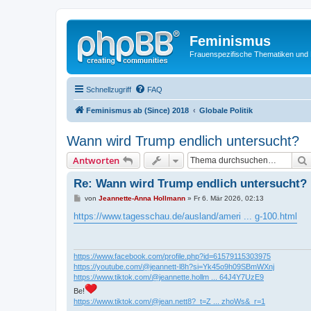
Feminismus
Frauenspezifische Thematiken und
Schnellzugriff
FAQ
Feminismus ab (Since) 2018
Globale Politik
Wann wird Trump endlich untersucht?
Antworten
Re: Wann wird Trump endlich untersucht?
B
von
Jeannette-Anna Hollmann
»
Fr 6. Mär 2026, 02:13
e
i
https://www.tagesschau.de/ausland/ameri ... g-100.html
t
r
a
g
https://www.facebook.com/profile.php?id=61579115303975
https://youtube.com/@jeannett-l8h?si=Yk45o9h09SBmWXnj
https://www.tiktok.com/@jeannette.hollm ... 64J4Y7UzE9
Be!
https://www.tiktok.com/@jean.nett8?_t=Z ... zhoWs&_r=1