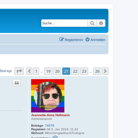
Suche
Erweiterte Suche
Registrieren
Anmelden
Seite
21
von
26
1
19
20
21
22
23
26
Vorherige
Nächste
Beiträge
…
…
Jeannette-Anna Hollmann
Administratorin
Beiträge:
74079
Registriert:
Mi 3. Jan 2018, 11:42
Wohnort:
Mönchengladbach/Cologne
K