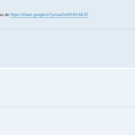
hau.de
https://share.google/m7ymuaOxhEHALML97