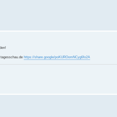
rden!
 | tagesschau.de
https://share.google/poKUROomNCyg6fo2A