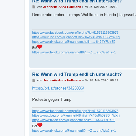
Re: Wann wird Trump endlich untersucht?
B
von
Jeannette-Anna Hollmann
»
Mi 25. Mär 2026, 15:19
e
i
Demokratin erobert Trumps Wahlkreis in Florida | tagessc
t
r
a
g
https://www.facebook.com/profile.php?id=61579115303975
https://youtube.com/@jeannett-l8h?si=Yk45o9h09SBmWXnj
https://www.tiktok.com/@jeannette.hollm ... 64J4Y7UzE9
Be!
https://www.tiktok.com/@jean.nett8?_t=Z ... zhoWs&_r=1
Re: Wann wird Trump endlich untersucht?
B
von
Jeannette-Anna Hollmann
»
Sa 28. Mär 2026, 08:37
e
i
https://orf.at/stories/3425036/
t
r
a
Proteste gegen Trump
g
https://www.facebook.com/profile.php?id=61579115303975
https://youtube.com/@jeannett-l8h?si=Yk45o9h09SBmWXnj
https://www.tiktok.com/@jeannette.hollm ... 64J4Y7UzE9
Be!
https://www.tiktok.com/@jean.nett8?_t=Z ... zhoWs&_r=1