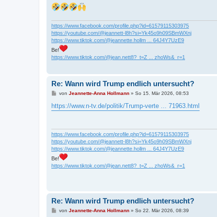
a
g
https://www.facebook.com/profile.php?id=61579115303975
https://youtube.com/@jeannett-l8h?si=Yk45o9h09SBmWXnj
https://www.tiktok.com/@jeannette.hollm ... 64J4Y7UzE9
Be!
https://www.tiktok.com/@jean.nett8?_t=Z ... zhoWs&_r=1
Re: Wann wird Trump endlich untersucht?
B
von
Jeannette-Anna Hollmann
»
So 15. Mär 2026, 08:53
e
i
https://www.n-tv.de/politik/Trump-verte ... 71963.html
t
r
a
g
https://www.facebook.com/profile.php?id=61579115303975
https://youtube.com/@jeannett-l8h?si=Yk45o9h09SBmWXnj
https://www.tiktok.com/@jeannette.hollm ... 64J4Y7UzE9
Be!
https://www.tiktok.com/@jean.nett8?_t=Z ... zhoWs&_r=1
Re: Wann wird Trump endlich untersucht?
B
von
Jeannette-Anna Hollmann
»
So 22. Mär 2026, 08:39
e