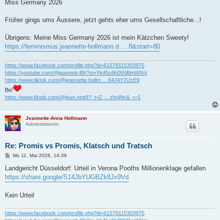
Miss Germany 2026
Früher gings ums Äussere, jetzt gehts eher ums Gesellschaftliche...!
Übrigens: Meine Miss Germany 2026 ist mein Kätzchen Sweety!
https://feminismus.jeannette-hollmann.d ... 8&start=80
https://www.facebook.com/profile.php?id=61579115303975
https://youtube.com/@jeannett-l8h?si=Yk45o9h09SBmWXnj
https://www.tiktok.com/@jeannette.hollm ... 64J4Y7UzE9
Be!
https://www.tiktok.com/@jean.nett8?_t=Z ... zhoWs&_r=1
Jeannette-Anna Hollmann
Administratorin
Re: Promis vs Promis, Klatsch und Tratsch
B
Mo 11. Mai 2026, 14:39
e
i
Landgericht Düsseldorf: Urteil in Verona Pooths Millionenklage gefallen
t
https://share.google/S14JbYUGBZk8Jx9Vd
r
a
g
Kein Urteil
https://www.facebook.com/profile.php?id=61579115303975