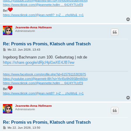
https://youtube.com/@jeannett-l8h?si=Yk45o9h09SBmWXnj
https://www.tiktok.com/@jeannette.hollm ... 64J4Y7UzE9
Be!
https://www.tiktok.com/@jean.nett8?_t=Z ... zhoWs&_r=1
Jeannette-Anna Hollmann
Administratorin
Re: Promis vs Promis, Klatsch und Tratsch
B
Mo 22. Jun 2026, 13:43
e
i
Ingeborg Bachmann zum 100. Geburtstag | ndr.de
t
https://share.google/dRjcHpl1wXE4JB7ew
r
a
g
https://www.facebook.com/profile.php?id=61579115303975
https://youtube.com/@jeannett-l8h?si=Yk45o9h09SBmWXnj
https://www.tiktok.com/@jeannette.hollm ... 64J4Y7UzE9
Be!
https://www.tiktok.com/@jean.nett8?_t=Z ... zhoWs&_r=1
Jeannette-Anna Hollmann
Administratorin
Re: Promis vs Promis, Klatsch und Tratsch
B
Mo 22. Jun 2026, 13:50
e