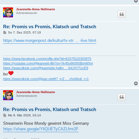
Jeannette-Anna Hollmann
Administratorin
Re: Promis vs Promis, Klatsch und Tratsch
B
So 7. Dez 2025, 07:19
e
i
https://www.morgenpost.de/kultur/tv-str ... -live.html
t
r
a
g
https://www.facebook.com/profile.php?id=61579115303975
https://youtube.com/@jeannett-l8h?si=Yk45o9h09SBmWXnj
https://www.tiktok.com/@jeannette.hollm ... 64J4Y7UzE9
Be!
https://www.tiktok.com/@jean.nett8?_t=Z ... zhoWs&_r=1
Jeannette-Anna Hollmann
Administratorin
Re: Promis vs Promis, Klatsch und Tratsch
B
Mo 9. Mär 2026, 03:14
e
i
Streamerin Rose Mondy gewinnt Miss Germany
t
https://share.google/YliQUETyCAZLfmr2F
r
a
g