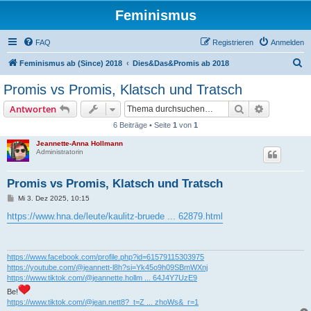
Feminismus
FAQ
Registrieren
Anmelden
S
Feminismus ab (Since) 2018
Dies&Das&Promis ab 2018
u
Promis vs Promis, Klatsch und Tratsch
c
Suche
Erweiterte
Antworten
h
6 Beiträge • Seite
1
von
1
e
Jeannette-Anna Hollmann
Administratorin
Promis vs Promis, Klatsch und Tratsch
B
Mi 3. Dez 2025, 10:15
e
i
https://www.hna.de/leute/kaulitz-bruede ... 62879.html
t
r
a
g
https://www.facebook.com/profile.php?id=61579115303975
https://youtube.com/@jeannett-l8h?si=Yk45o9h09SBmWXnj
https://www.tiktok.com/@jeannette.hollm ... 64J4Y7UzE9
Be!
https://www.tiktok.com/@jean.nett8?_t=Z ... zhoWs&_r=1