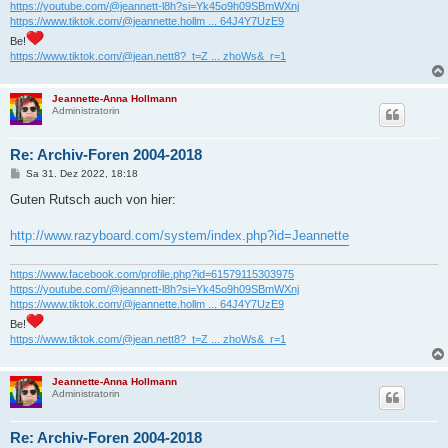
https://youtube.com/@jeannett-l8h?si=Yk45o9h09SBmWXnj
https://www.tiktok.com/@jeannette.hollm ... 64J4Y7UzE9
Be!
https://www.tiktok.com/@jean.nett8?_t=Z ... zhoWs&_r=1
Jeannette-Anna Hollmann
Administratorin
Re: Archiv-Foren 2004-2018
B
Sa 31. Dez 2022, 18:18
e
i
Guten Rutsch auch von hier:
t
r
a
http://www.razyboard.com/system/index.php?id=Jeannette
g
https://www.facebook.com/profile.php?id=61579115303975
https://youtube.com/@jeannett-l8h?si=Yk45o9h09SBmWXnj
https://www.tiktok.com/@jeannette.hollm ... 64J4Y7UzE9
Be!
https://www.tiktok.com/@jean.nett8?_t=Z ... zhoWs&_r=1
Jeannette-Anna Hollmann
Administratorin
Re: Archiv-Foren 2004-2018