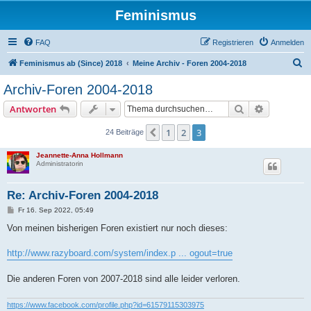
Feminismus
FAQ
Registrieren
Anmelden
S
Feminismus ab (Since) 2018
Meine Archiv - Foren 2004-2018
u
Archiv-Foren 2004-2018
c
Suche
Erweiterte
Antworten
h
e
1
2
3
Vorherige
24 Beiträge
Jeannette-Anna Hollmann
Administratorin
Re: Archiv-Foren 2004-2018
B
Fr 16. Sep 2022, 05:49
e
i
Von meinen bisherigen Foren existiert nur noch dieses:
t
r
a
http://www.razyboard.com/system/index.p ... ogout=true
g
Die anderen Foren von 2007-2018 sind alle leider verloren.
https://www.facebook.com/profile.php?id=61579115303975