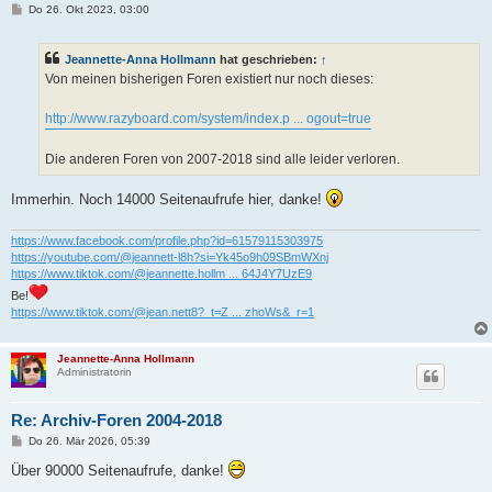
B
Do 26. Okt 2023, 03:00
e
i
t
Jeannette-Anna Hollmann
hat geschrieben:
↑
r
a
Von meinen bisherigen Foren existiert nur noch dieses:
g
http://www.razyboard.com/system/index.p ... ogout=true
Die anderen Foren von 2007-2018 sind alle leider verloren.
Immerhin. Noch 14000 Seitenaufrufe hier, danke!
https://www.facebook.com/profile.php?id=61579115303975
https://youtube.com/@jeannett-l8h?si=Yk45o9h09SBmWXnj
https://www.tiktok.com/@jeannette.hollm ... 64J4Y7UzE9
Be!
https://www.tiktok.com/@jean.nett8?_t=Z ... zhoWs&_r=1
Jeannette-Anna Hollmann
Administratorin
Re: Archiv-Foren 2004-2018
B
Do 26. Mär 2026, 05:39
e
i
Über 90000 Seitenaufrufe, danke!
t