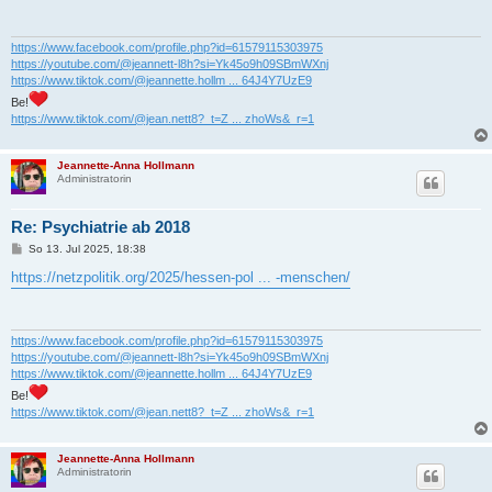
r
a
g
https://www.facebook.com/profile.php?id=61579115303975
https://youtube.com/@jeannett-l8h?si=Yk45o9h09SBmWXnj
https://www.tiktok.com/@jeannette.hollm ... 64J4Y7UzE9
Be!
https://www.tiktok.com/@jean.nett8?_t=Z ... zhoWs&_r=1
Jeannette-Anna Hollmann
Administratorin
Re: Psychiatrie ab 2018
B
So 13. Jul 2025, 18:38
e
i
https://netzpolitik.org/2025/hessen-pol ... -menschen/
t
r
a
g
https://www.facebook.com/profile.php?id=61579115303975
https://youtube.com/@jeannett-l8h?si=Yk45o9h09SBmWXnj
https://www.tiktok.com/@jeannette.hollm ... 64J4Y7UzE9
Be!
https://www.tiktok.com/@jean.nett8?_t=Z ... zhoWs&_r=1
Jeannette-Anna Hollmann
Administratorin