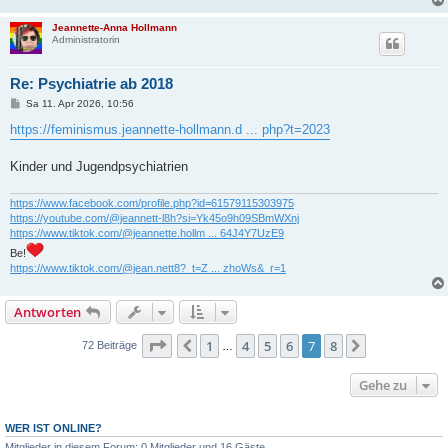
Jeannette-Anna Hollmann
Administratorin
Re: Psychiatrie ab 2018
B
Sa 11. Apr 2026, 10:56
e
i
https://feminismus.jeannette-hollmann.d ... php?t=2023
t
r
a
Kinder und Jugendpsychiatrien
g
https://www.facebook.com/profile.php?id=61579115303975
https://youtube.com/@jeannett-l8h?si=Yk45o9h09SBmWXnj
https://www.tiktok.com/@jeannette.hollm ... 64J4Y7UzE9
Be!
https://www.tiktok.com/@jean.nett8?_t=Z ... zhoWs&_r=1
Antworten
Seite
7
von
8
1
4
5
6
7
8
Vorherige
Nächste
72 Beiträge
…
Gehe zu
WER IST ONLINE?
Mitglieder in diesem Forum: 0 Mitglieder und 16 Gäste