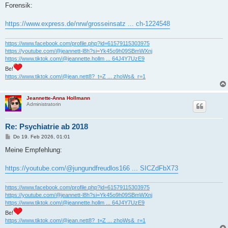
i
Forensik:
t
r
a
https://www.express.de/nrw/grosseinsatz ... ch-1224548
g
https://www.facebook.com/profile.php?id=61579115303975
https://youtube.com/@jeannett-l8h?si=Yk45o9h09SBmWXnj
https://www.tiktok.com/@jeannette.hollm ... 64J4Y7UzE9
Be!
https://www.tiktok.com/@jean.nett8?_t=Z ... zhoWs&_r=1
Jeannette-Anna Hollmann
Administratorin
Re: Psychiatrie ab 2018
B
Do 19. Feb 2026, 01:01
e
i
Meine Empfehlung:
t
r
a
https://youtube.com/@jungundfreudlos166 ... SICZdFbX73
g
https://www.facebook.com/profile.php?id=61579115303975
https://youtube.com/@jeannett-l8h?si=Yk45o9h09SBmWXnj
https://www.tiktok.com/@jeannette.hollm ... 64J4Y7UzE9
Be!
https://www.tiktok.com/@jean.nett8?_t=Z ... zhoWs&_r=1