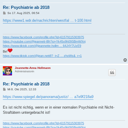
Re: Psychiatrie ab 2018
B
So 17. Aug 2025, 06:54
e
i
https://www1.wdr.de/nachrichten/westfal ... t-100.html
t
r
a
g
https://www.facebook.com/profile.php?id=61579115303975
https://youtube.com/@jeannett-l8h?si=Yk45o9h09SBmWXnj
https://www.tiktok.com/@jeannette.hollm ... 64J4Y7UzE9
Be!
https://www.tiktok.com/@jean.nett8?_t=Z ... zhoWs&_r=1
Jeannette-Anna Hollmann
Administratorin
Re: Psychiatrie ab 2018
B
Mi 8. Okt 2025, 12:33
e
i
https://www.spiegel.de/panorama/justiz/ ... a7e9f218a9
t
r
a
Es ist nicht richtig, wenn er in einer normalen Psychiatrie mit Nicht-
g
Straftätern untergebracht ist!
https://www.facebook.com/profile.php?id=61579115303975
https://youtube.com/@jeannett-l8h?si=Yk45o9h09SBmWXnj