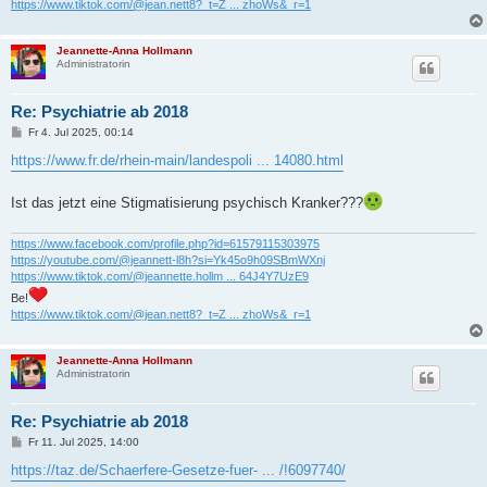
https://www.tiktok.com/@jean.nett8?_t=Z ... zhoWs&_r=1
Jeannette-Anna Hollmann
Administratorin
Re: Psychiatrie ab 2018
B
Fr 4. Jul 2025, 00:14
e
i
https://www.fr.de/rhein-main/landespoli ... 14080.html
t
r
a
Ist das jetzt eine Stigmatisierung psychisch Kranker???
g
https://www.facebook.com/profile.php?id=61579115303975
https://youtube.com/@jeannett-l8h?si=Yk45o9h09SBmWXnj
https://www.tiktok.com/@jeannette.hollm ... 64J4Y7UzE9
Be!
https://www.tiktok.com/@jean.nett8?_t=Z ... zhoWs&_r=1
Jeannette-Anna Hollmann
Administratorin
Re: Psychiatrie ab 2018
B
Fr 11. Jul 2025, 14:00
e
i
https://taz.de/Schaerfere-Gesetze-fuer- ... /!6097740/
t