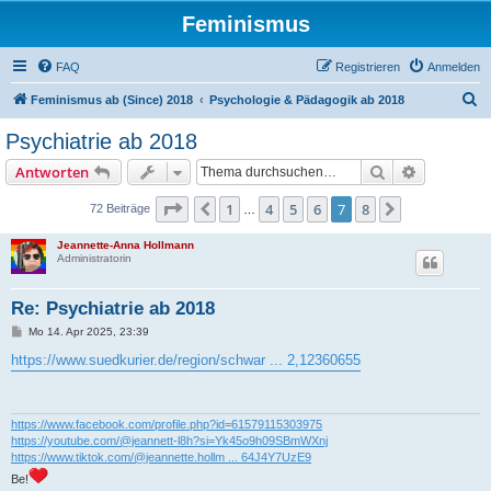
Feminismus
FAQ
Registrieren
Anmelden
S
Feminismus ab (Since) 2018
Psychologie & Pädagogik ab 2018
u
Psychiatrie ab 2018
c
Suche
Erweiterte
Antworten
h
e
Seite
7
von
8
1
4
5
6
7
8
Vorherige
Nächste
72 Beiträge
…
Jeannette-Anna Hollmann
Administratorin
Re: Psychiatrie ab 2018
B
Mo 14. Apr 2025, 23:39
e
i
https://www.suedkurier.de/region/schwar ... 2,12360655
t
r
a
g
https://www.facebook.com/profile.php?id=61579115303975
https://youtube.com/@jeannett-l8h?si=Yk45o9h09SBmWXnj
https://www.tiktok.com/@jeannette.hollm ... 64J4Y7UzE9
Be!