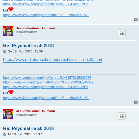
https://www.tiktok.com/@jeannette.hollm ... 64J4Y7UzE9
Be!
https://www.tiktok.com/@jean.nett8?_t=Z ... zhoWs&_r=1
Jeannette-Anna Hollmann
Administratorin
Re: Psychiatrie ab 2018
B
So 16. Nov 2025, 21:39
e
i
https://www.mdr.de/nachrichten/sachsen- ... n-100.html
t
r
a
g
https://www.facebook.com/profile.php?id=61579115303975
https://youtube.com/@jeannett-l8h?si=Yk45o9h09SBmWXnj
https://www.tiktok.com/@jeannette.hollm ... 64J4Y7UzE9
Be!
https://www.tiktok.com/@jean.nett8?_t=Z ... zhoWs&_r=1
Jeannette-Anna Hollmann
Administratorin
Re: Psychiatrie ab 2018
B
Mi 18. Feb 2026, 23:37
e