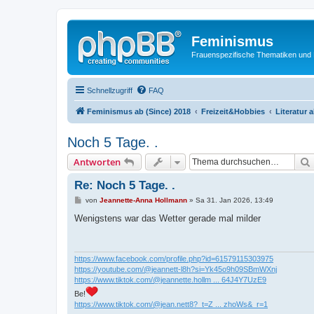
Feminismus
Frauenspezifische Thematiken und
Schnellzugriff
FAQ
Feminismus ab (Since) 2018
Freizeit&Hobbies
Literatur 
Noch 5 Tage. .
Antworten
Re: Noch 5 Tage. .
B
von
Jeannette-Anna Hollmann
»
Sa 31. Jan 2026, 13:49
e
i
Wenigstens war das Wetter gerade mal milder
t
r
a
g
https://www.facebook.com/profile.php?id=61579115303975
https://youtube.com/@jeannett-l8h?si=Yk45o9h09SBmWXnj
https://www.tiktok.com/@jeannette.hollm ... 64J4Y7UzE9
Be!
https://www.tiktok.com/@jean.nett8?_t=Z ... zhoWs&_r=1