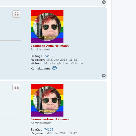
N
a
c
h
o
b
e
n
Jeannette-Anna Hollmann
Administratorin
Beiträge:
74102
Registriert:
Mi 3. Jan 2018, 11:42
Wohnort:
Mönchengladbach/Cologne
K
Kontaktdaten:
o
n
N
t
a
a
c
k
h
t
o
d
a
b
t
e
e
n
n
v
o
n
Jeannette-Anna Hollmann
J
Administratorin
e
a
Beiträge:
74102
n
Registriert:
Mi 3. Jan 2018, 11:42
n