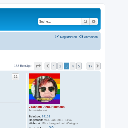
Suche
Erweiterte Suche
Registrieren
Anmelden
Seite
3
von
17
1
2
3
4
5
17
Vorherige
Nächste
168 Beiträge
…
Jeannette-Anna Hollmann
Administratorin
Beiträge:
74102
Registriert:
Mi 3. Jan 2018, 11:42
Wohnort:
Mönchengladbach/Cologne
K