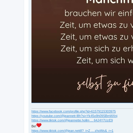
https://www.facebook.com/profile.php?id=61579115303975
https://youtube.com/@jeannett-l8h?si=Yk45o9h09SBmWXnj
https://www.tiktok.com/@jeannette.hollm ... 64J4Y7UzE9
Be!
https://www.tiktok.com/@jean.nett8?_t=Z ... zhoWs&_r=1