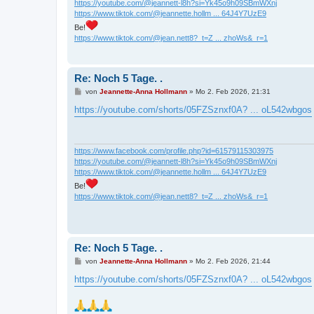
https://youtube.com/@jeannett-l8h?si=Yk45o9h09SBmWXnj
https://www.tiktok.com/@jeannette.hollm ... 64J4Y7UzE9
Be!
https://www.tiktok.com/@jean.nett8?_t=Z ... zhoWs&_r=1
Re: Noch 5 Tage. .
B
von
Jeannette-Anna Hollmann
»
Mo 2. Feb 2026, 21:31
e
i
https://youtube.com/shorts/05FZSznxf0A? ... oL542wbgos
t
r
a
g
https://www.facebook.com/profile.php?id=61579115303975
https://youtube.com/@jeannett-l8h?si=Yk45o9h09SBmWXnj
https://www.tiktok.com/@jeannette.hollm ... 64J4Y7UzE9
Be!
https://www.tiktok.com/@jean.nett8?_t=Z ... zhoWs&_r=1
Re: Noch 5 Tage. .
B
von
Jeannette-Anna Hollmann
»
Mo 2. Feb 2026, 21:44
e
i
https://youtube.com/shorts/05FZSznxf0A? ... oL542wbgos
t
r
a
g