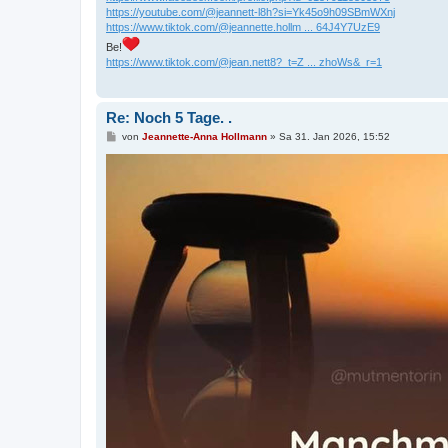
https://youtube.com/@jeannett-l8h?si=Yk45o9h09SBmWXnj
https://www.tiktok.com/@jeannette.hollm ... 64J4Y7UzE9
Be!
https://www.tiktok.com/@jean.nett8?_t=Z ... zhoWs&_r=1
Re: Noch 5 Tage. .
B
von
Jeannette-Anna Hollmann
»
Sa 31. Jan 2026, 15:52
e
i
t
r
a
g