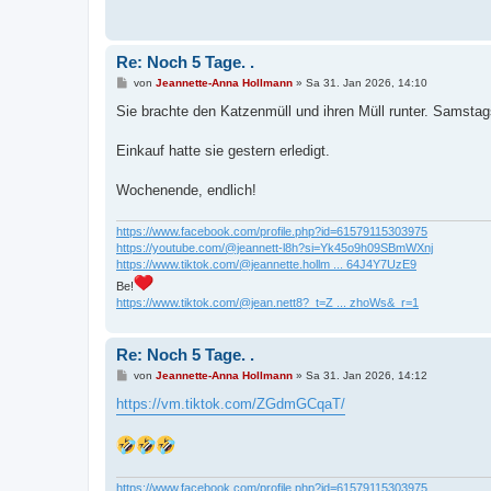
Re: Noch 5 Tage. .
B
von
Jeannette-Anna Hollmann
»
Sa 31. Jan 2026, 14:10
e
i
Sie brachte den Katzenmüll und ihren Müll runter. Samstag
t
r
a
Einkauf hatte sie gestern erledigt.
g
Wochenende, endlich!
https://www.facebook.com/profile.php?id=61579115303975
https://youtube.com/@jeannett-l8h?si=Yk45o9h09SBmWXnj
https://www.tiktok.com/@jeannette.hollm ... 64J4Y7UzE9
Be!
https://www.tiktok.com/@jean.nett8?_t=Z ... zhoWs&_r=1
Re: Noch 5 Tage. .
B
von
Jeannette-Anna Hollmann
»
Sa 31. Jan 2026, 14:12
e
i
https://vm.tiktok.com/ZGdmGCqaT/
t
r
a
g
https://www.facebook.com/profile.php?id=61579115303975