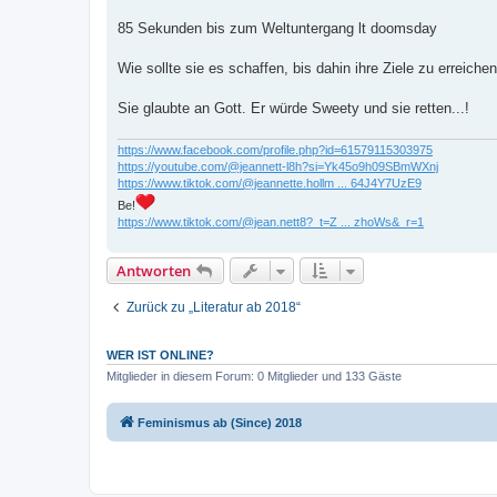
85 Sekunden bis zum Weltuntergang lt doomsday
Wie sollte sie es schaffen, bis dahin ihre Ziele zu erreiche
Sie glaubte an Gott. Er würde Sweety und sie retten...!
https://www.facebook.com/profile.php?id=61579115303975
https://youtube.com/@jeannett-l8h?si=Yk45o9h09SBmWXnj
https://www.tiktok.com/@jeannette.hollm ... 64J4Y7UzE9
Be!
https://www.tiktok.com/@jean.nett8?_t=Z ... zhoWs&_r=1
Antworten
Zurück zu „Literatur ab 2018“
WER IST ONLINE?
Mitglieder in diesem Forum: 0 Mitglieder und 133 Gäste
Feminismus ab (Since) 2018