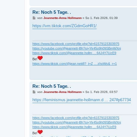
Re: Noch 5 Tage. .
B
von
Jeannette-Anna Hollmann
»
So 1. Feb 2026, 01:39
e
i
https://vm.tiktok.com/ZGdmGoHR1/
t
r
a
g
https://www.facebook.com/profile.php?id=61579115303975
https://youtube.com/@jeannett-l8h?si=Yk45o9h09SBmWXnj
https://www.tiktok.com/@jeannette.hollm ... 64J4Y7UzE9
Be!
https://www.tiktok.com/@jean.nett8?_t=Z ... zhoWs&_r=1
Re: Noch 5 Tage. .
B
von
Jeannette-Anna Hollmann
»
So 1. Feb 2026, 03:57
e
i
https://feminismus.jeannette-hollmann.d ... 247#p67734
t
r
a
g
https://www.facebook.com/profile.php?id=61579115303975
https://youtube.com/@jeannett-l8h?si=Yk45o9h09SBmWXnj
https://www.tiktok.com/@jeannette.hollm ... 64J4Y7UzE9
Be!