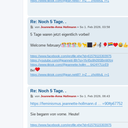
https://www.tiktok.com/@jean.nett8?_t=Z ... zhoWs&_r=1
Re: Noch 5 Tage. .
B
von
Jeannette-Anna Hollmann
»
So 1. Feb 2026, 03:58
e
i
5 Tage waren jetzt eigentlich vorbei!
t
r
a
Welcome february!
g
https://www.facebook.com/profile.php?id=61579115303975
https://youtube.com/@jeannett-l8h?si=Yk45o9h09SBmWXnj
https://www.tiktok.com/@jeannette.hollm ... 64J4Y7UzE9
Be!
https://www.tiktok.com/@jean.nett8?_t=Z ... zhoWs&_r=1
Re: Noch 5 Tage. .
B
von
Jeannette-Anna Hollmann
»
So 1. Feb 2026, 06:43
e
i
https://feminismus.jeannette-hollmann.d ... =90#p67752
t
r
a
Sie begann von vorne. Heute!
g
https://www.facebook.com/profile.php?id=61579115303975