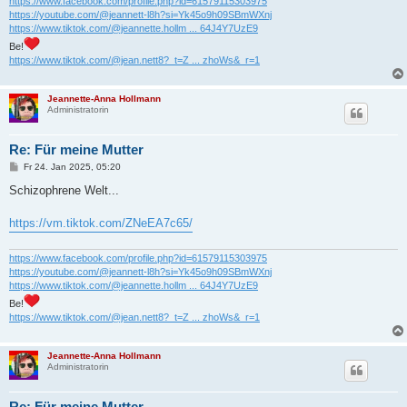
https://www.facebook.com/profile.php?id=61579115303975
https://youtube.com/@jeannett-l8h?si=Yk45o9h09SBmWXnj
https://www.tiktok.com/@jeannette.hollm ... 64J4Y7UzE9
Be!
https://www.tiktok.com/@jean.nett8?_t=Z ... zhoWs&_r=1
Jeannette-Anna Hollmann
Administratorin
Re: Für meine Mutter
B
Fr 24. Jan 2025, 05:20
e
i
Schizophrene Welt...
t
r
a
https://vm.tiktok.com/ZNeEA7c65/
g
https://www.facebook.com/profile.php?id=61579115303975
https://youtube.com/@jeannett-l8h?si=Yk45o9h09SBmWXnj
https://www.tiktok.com/@jeannette.hollm ... 64J4Y7UzE9
Be!
https://www.tiktok.com/@jean.nett8?_t=Z ... zhoWs&_r=1
Jeannette-Anna Hollmann
Administratorin
Re: Für meine Mutter