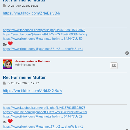
B
Di 28. Jan 2025, 16:31
e
i
https://vm.tiktok.com/ZNeEsjvB4/
t
r
a
g
https://www.facebook.com/profile.php?id=61579115303975
https://youtube.com/@jeannett-l8h?si=Yk45o9h09SBmWXnj
https://www.tiktok.com/@jeannette.hollm ... 64J4Y7UzE9
Be!
https://www.tiktok.com/@jean.nett8?_t=Z ... zhoWs&_r=1
Jeannette-Anna Hollmann
Administratorin
Re: Für meine Mutter
B
Fr 28. Feb 2025, 17:17
e
i
https://vm.tiktok.com/ZNdJXGSa7/
t
r
a
g
https://www.facebook.com/profile.php?id=61579115303975
https://youtube.com/@jeannett-l8h?si=Yk45o9h09SBmWXnj
https://www.tiktok.com/@jeannette.hollm ... 64J4Y7UzE9
Be!
https://www.tiktok.com/@jean.nett8?_t=Z ... zhoWs&_r=1