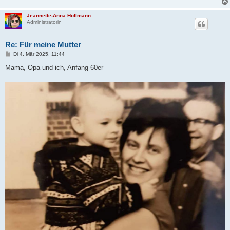
Jeannette-Anna Hollmann
Administratorin
Re: Für meine Mutter
B
Di 4. Mär 2025, 11:44
e
i
Mama, Opa und ich, Anfang 60er
t
r
a
g