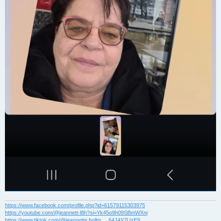
https://www.facebook.com/profile.php?id=61579115303975
https://youtube.com/@jeannett-l8h?si=Yk45o9h09SBmWXnj
https://www.tiktok.com/@jeannette.hollm ... 64J4Y7UzE9