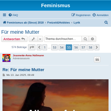
Feminismus
FAQ
Registrieren
Anmelden
S
Feminismus ab (Since) 2018
Freizeit&Hobbies
Lyrik
u
Für meine Mutter
c
Suche
Erweiterte
Antworten
h
e
Seite
55
von
58
1
53
54
55
56
57
58
Vorherige
Nächst
574 Beiträge
…
Jeannette-Anna Hollmann
Administratorin
Re: Für meine Mutter
B
Mo 13. Jan 2025, 09:49
e
i
t
r
a
g