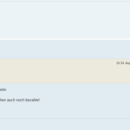
Di 24. Au
eite.
ühen auch noch bezahle!