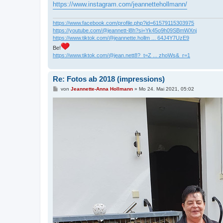
https://www.instagram.com/jeannettehollmann/
https://www.facebook.com/profile.php?id=61579115303975
https://youtube.com/@jeannett-l8h?si=Yk45o9h09SBmWXnj
https://www.tiktok.com/@jeannette.hollm ... 64J4Y7UzE9
Be!
https://www.tiktok.com/@jean.nett8?_t=Z ... zhoWs&_r=1
Re: Fotos ab 2018 (impressions)
B
von
Jeannette-Anna Hollmann
»
Mo 24. Mai 2021, 05:02
e
i
t
r
a
g