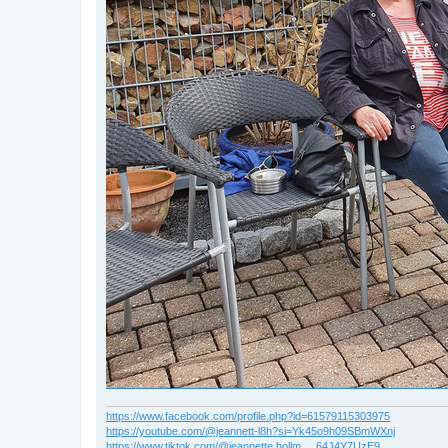
https://www.facebook.com/profile.php?id=61579115303975
https://youtube.com/@jeannett-l8h?si=Yk45o9h09SBmWXnj
https://www.tiktok.com/@jeannette.hollm ... 64J4Y7UzE9