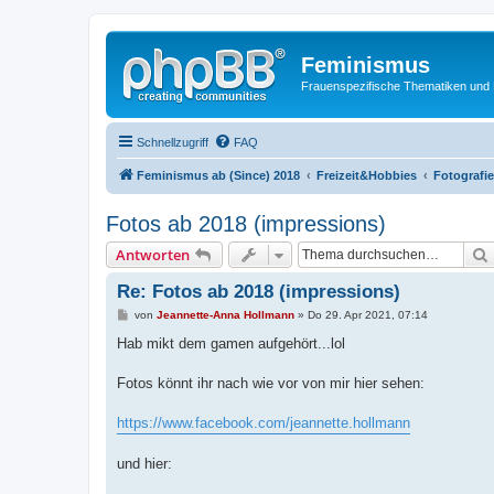
Feminismus
Frauenspezifische Thematiken und
Schnellzugriff
FAQ
Feminismus ab (Since) 2018
Freizeit&Hobbies
Fotografi
Fotos ab 2018 (impressions)
Antworten
Re: Fotos ab 2018 (impressions)
B
von
Jeannette-Anna Hollmann
»
Do 29. Apr 2021, 07:14
e
i
Hab mikt dem gamen aufgehört...lol
t
r
a
Fotos könnt ihr nach wie vor von mir hier sehen:
g
https://www.facebook.com/jeannette.hollmann
und hier: