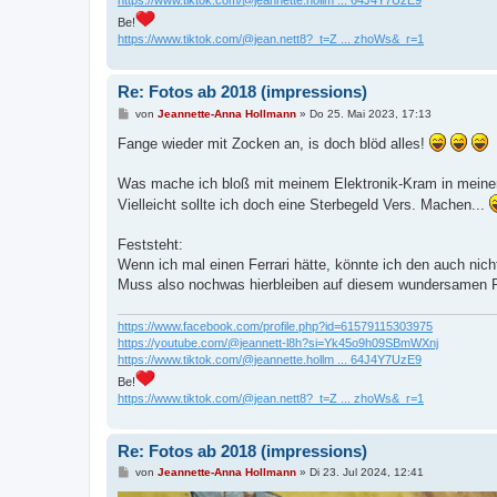
https://www.tiktok.com/@jeannette.hollm ... 64J4Y7UzE9
Be!
https://www.tiktok.com/@jean.nett8?_t=Z ... zhoWs&_r=1
Re: Fotos ab 2018 (impressions)
B
von
Jeannette-Anna Hollmann
»
Do 25. Mai 2023, 17:13
e
i
Fange wieder mit Zocken an, is doch blöd alles!
t
r
a
Was mache ich bloß mit meinem Elektronik-Kram in meine
g
Vielleicht sollte ich doch eine Sterbegeld Vers. Machen...
Feststeht:
Wenn ich mal einen Ferrari hätte, könnte ich den auch nic
Muss also nochwas hierbleiben auf diesem wundersamen Pl
https://www.facebook.com/profile.php?id=61579115303975
https://youtube.com/@jeannett-l8h?si=Yk45o9h09SBmWXnj
https://www.tiktok.com/@jeannette.hollm ... 64J4Y7UzE9
Be!
https://www.tiktok.com/@jean.nett8?_t=Z ... zhoWs&_r=1
Re: Fotos ab 2018 (impressions)
B
von
Jeannette-Anna Hollmann
»
Di 23. Jul 2024, 12:41
e