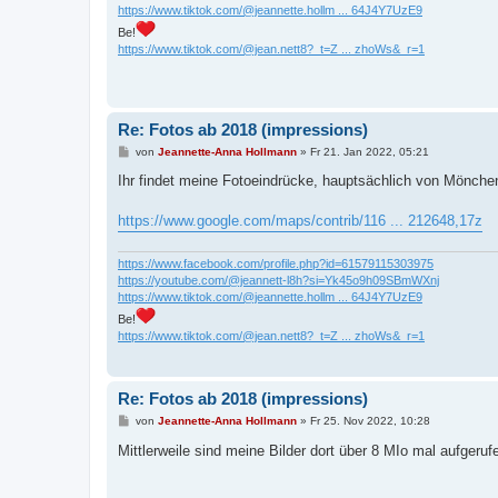
https://www.tiktok.com/@jeannette.hollm ... 64J4Y7UzE9
Be!
https://www.tiktok.com/@jean.nett8?_t=Z ... zhoWs&_r=1
Re: Fotos ab 2018 (impressions)
B
von
Jeannette-Anna Hollmann
»
Fr 21. Jan 2022, 05:21
e
i
Ihr findet meine Fotoeindrücke, hauptsächlich von Mönche
t
r
a
https://www.google.com/maps/contrib/116 ... 212648,17z
g
https://www.facebook.com/profile.php?id=61579115303975
https://youtube.com/@jeannett-l8h?si=Yk45o9h09SBmWXnj
https://www.tiktok.com/@jeannette.hollm ... 64J4Y7UzE9
Be!
https://www.tiktok.com/@jean.nett8?_t=Z ... zhoWs&_r=1
Re: Fotos ab 2018 (impressions)
B
von
Jeannette-Anna Hollmann
»
Fr 25. Nov 2022, 10:28
e
i
Mittlerweile sind meine Bilder dort über 8 MIo mal aufgeruf
t
r
a