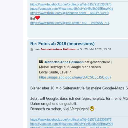
g
https://www.facebook.com/profile.php?id=61579115303975
https://youtube.com/@jeannett-l8h?si=Yk45o9h09SBmWXnj
https://www.tiktok.com/@jeannette.hollm ... 64J4Y7UzE9
Be!
https://www.tiktok.com/@jean.nett8?_t=Z ... zhoWs&_r=1
Re: Fotos ab 2018 (impressions)
B
von
Jeannette-Anna Hollmann
»
Do 25. Mai 2023, 13:58
e
i
t
Jeannette-Anna Hollmann
hat geschrieben:
↑
r
a
Meine Beiträge auf Google Maps sehen
g
Local Guide, Level 7
https://maps.app.goo.gl/aewDAC5CLcJ5Cjgu7
Bisher über 10 Mio Seitenaufrufe für meine Google-Maps S
Jetzt will Google, dass ich den Speicherplatz für meine M
Daher umgehend eingestellt.
Dennoch zu sehen, viel Vergnügen!
https://www.facebook.com/profile.php?id=61579115303975
https://youtube.com/@jeannett-l8h?si=Yk45o9h09SBmWXnj