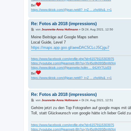
Be!
https://www.tiktok.com/@jean.nett8?_t=Z ... zhoWs&_r=1
Re: Fotos ab 2018 (impressions)
B
von
Jeannette-Anna Hollmann
»
Di 24. Aug 2021, 12:50
e
i
Meine Beiträge auf Google Maps sehen
t
Local Guide, Level 7
r
a
https://maps.app.goo.gl/aewDAC5CLcJ5Cjgu7
g
https://www.facebook.com/profile.php?id=61579115303975
https://youtube.com/@jeannett-l8h?si=Yk45o9h09SBmWXnj
https://www.tiktok.com/@jeannette.hollm ... 64J4Y7UzE9
Be!
https://www.tiktok.com/@jean.nett8?_t=Z ... zhoWs&_r=1
Re: Fotos ab 2018 (impressions)
B
von
Jeannette-Anna Hollmann
»
Di 24. Aug 2021, 12:51
e
i
Gehöre jetzt zu den Top Fotografen auf google maps mit üb
t
Toll, statt Glückwunsch von google hätte ich lieber Geld zu
r
a
g
https://www.facebook.com/profile.php?id=61579115303975
https://youtube.com/@jeannett-l8h?si=Yk45o9h09SBmWXnj