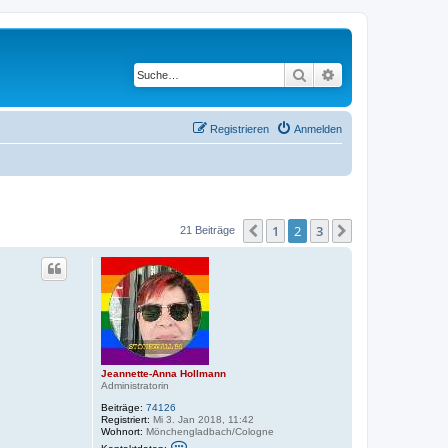
Suche
Erweiterte Suche
Registrieren
Anmelden
1
2
3
Vorherige
Nächste
21 Beiträge
Jeannette-Anna Hollmann
Administratorin
Beiträge:
74126
Registriert:
Mi 3. Jan 2018, 11:42
Wohnort:
Mönchengladbach/Cologne
K