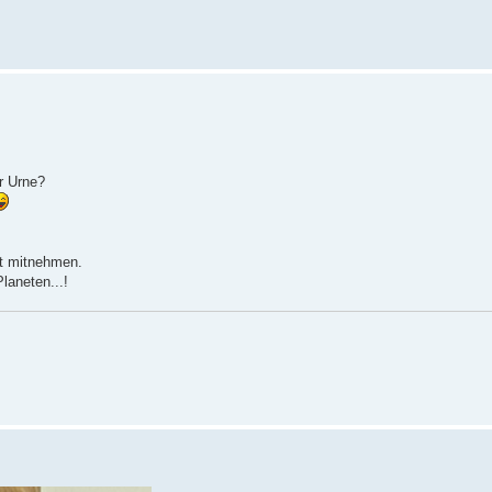
r Urne?
ht mitnehmen.
aneten...!