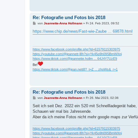
Re: Fotografie und Fotos bis 2018
B
von
Jeannette-Anna Hollmann
»
Fr 24. Feb 2023, 09:52
e
i
https://www.chip.de/news/Fast-wie-Zaube ... 69878.html
t
r
a
g
https://www.facebook.com/profile.php?id=61579115303975
https://youtube.com/@jeannett-l8h?si=Yk45o9h09SBmWXnj
https://www.tiktok.com/@jeannette.hollm ... 64J4Y7UzE9
Be!
https://www.tiktok.com/@jean.nett8?_t=Z ... zhoWs&_r=1
Re: Fotografie und Fotos bis 2018
B
von
Jeannette-Anna Hollmann
»
Fr 26. Mai 2023, 02:36
e
i
Seit ich seit Dez. 2022 ein S20 mit Schnellladegerät habe,
t
Schauen wir mal bis Jahresende.
r
a
Aber da ich meine Fotos nicht mehr google maps zur Verfüg
g
https://www.facebook.com/profile.php?id=61579115303975
https://youtube.com/@jeannett-l8h?si=Yk45o9h09SBmWXnj
https://www.tiktok.com/@jeannette.hollm ... 64J4Y7UzE9