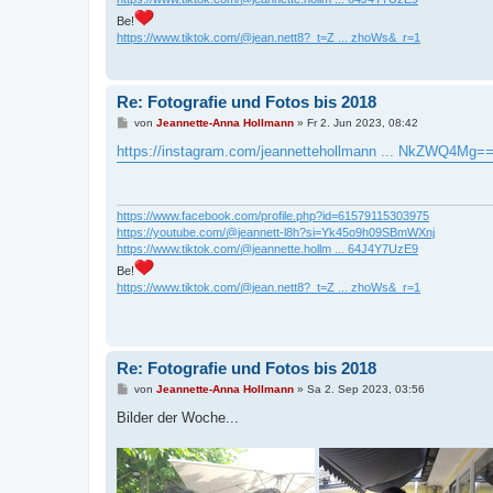
Be!
https://www.tiktok.com/@jean.nett8?_t=Z ... zhoWs&_r=1
Re: Fotografie und Fotos bis 2018
B
von
Jeannette-Anna Hollmann
»
Fr 2. Jun 2023, 08:42
e
i
https://instagram.com/jeannettehollmann ... NkZWQ4Mg=
t
r
a
g
https://www.facebook.com/profile.php?id=61579115303975
https://youtube.com/@jeannett-l8h?si=Yk45o9h09SBmWXnj
https://www.tiktok.com/@jeannette.hollm ... 64J4Y7UzE9
Be!
https://www.tiktok.com/@jean.nett8?_t=Z ... zhoWs&_r=1
Re: Fotografie und Fotos bis 2018
B
von
Jeannette-Anna Hollmann
»
Sa 2. Sep 2023, 03:56
e
i
Bilder der Woche...
t
r
a
g