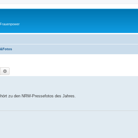
 Frauenpower
e&Fotos
Suche
Erweiterte Suche
gehört zu den NRW-Pressefotos des Jahres.