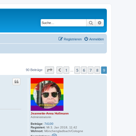
Suche
Erweiterte Suche
Registrieren
Anmelden
Seite
9
von
9
1
5
6
7
8
9
Vorherige
90 Beiträge
…
Jeannette-Anna Hollmann
Administratorin
Beiträge:
74100
Registriert:
Mi 3. Jan 2018, 11:42
Wohnort:
Mönchengladbach/Cologne
K