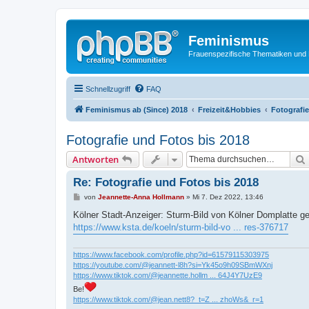
Feminismus
Frauenspezifische Thematiken und
Schnellzugriff
FAQ
Feminismus ab (Since) 2018
Freizeit&Hobbies
Fotografi
Fotografie und Fotos bis 2018
Antworten
Re: Fotografie und Fotos bis 2018
B
von
Jeannette-Anna Hollmann
»
Mi 7. Dez 2022, 13:46
e
i
Kölner Stadt-Anzeiger: Sturm-Bild von Kölner Domplatte 
t
https://www.ksta.de/koeln/sturm-bild-vo ... res-376717
r
a
g
https://www.facebook.com/profile.php?id=61579115303975
https://youtube.com/@jeannett-l8h?si=Yk45o9h09SBmWXnj
https://www.tiktok.com/@jeannette.hollm ... 64J4Y7UzE9
Be!
https://www.tiktok.com/@jean.nett8?_t=Z ... zhoWs&_r=1