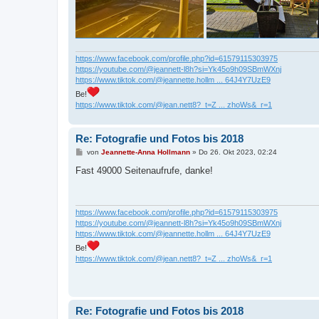
https://www.facebook.com/profile.php?id=61579115303975
https://youtube.com/@jeannett-l8h?si=Yk45o9h09SBmWXnj
https://www.tiktok.com/@jeannette.hollm ... 64J4Y7UzE9
Be!
https://www.tiktok.com/@jean.nett8?_t=Z ... zhoWs&_r=1
Re: Fotografie und Fotos bis 2018
B
von
Jeannette-Anna Hollmann
»
Do 26. Okt 2023, 02:24
e
i
Fast 49000 Seitenaufrufe, danke!
t
r
a
g
https://www.facebook.com/profile.php?id=61579115303975
https://youtube.com/@jeannett-l8h?si=Yk45o9h09SBmWXnj
https://www.tiktok.com/@jeannette.hollm ... 64J4Y7UzE9
Be!
https://www.tiktok.com/@jean.nett8?_t=Z ... zhoWs&_r=1
Re: Fotografie und Fotos bis 2018