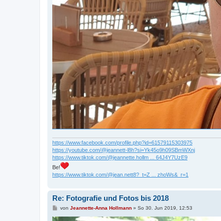
https://www.facebook.com/profile.php?id=61579115303975
https://youtube.com/@jeannett-l8h?si=Yk45o9h09SBmWXnj
https://www.tiktok.com/@jeannette.hollm ... 64J4Y7UzE9
Be!
https://www.tiktok.com/@jean.nett8?_t=Z ... zhoWs&_r=1
Re: Fotografie und Fotos bis 2018
B
von
Jeannette-Anna Hollmann
»
So 30. Jun 2019, 12:53
e
i