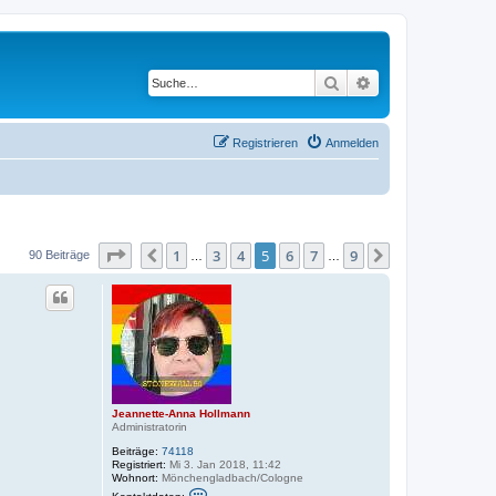
Suche
Erweiterte Suche
Registrieren
Anmelden
Seite
5
von
9
1
3
4
5
6
7
9
Vorherige
Nächste
90 Beiträge
…
…
Jeannette-Anna Hollmann
Administratorin
Beiträge:
74118
Registriert:
Mi 3. Jan 2018, 11:42
Wohnort:
Mönchengladbach/Cologne
K