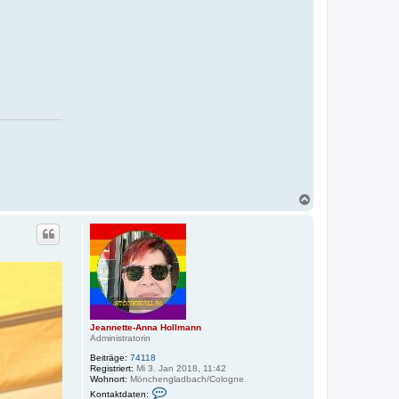
N
a
c
h
o
b
e
n
Jeannette-Anna Hollmann
Administratorin
Beiträge:
74118
Registriert:
Mi 3. Jan 2018, 11:42
Wohnort:
Mönchengladbach/Cologne
K
Kontaktdaten: