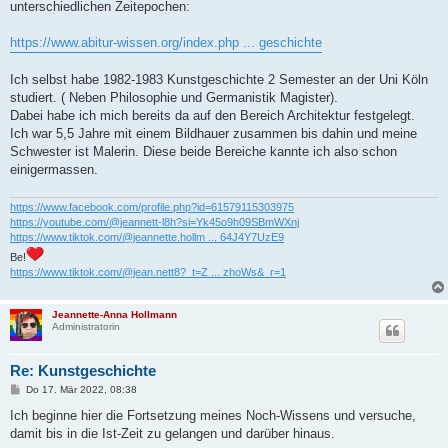
unterschiedlichen Zeitepochen:
https://www.abitur-wissen.org/index.php ... geschichte
Ich selbst habe 1982-1983 Kunstgeschichte 2 Semester an der Uni Köln
studiert. ( Neben Philosophie und Germanistik Magister).
Dabei habe ich mich bereits da auf den Bereich Architektur festgelegt.
Ich war 5,5 Jahre mit einem Bildhauer zusammen bis dahin und meine
Schwester ist Malerin. Diese beide Bereiche kannte ich also schon
einigermassen.
https://www.facebook.com/profile.php?id=61579115303975
https://youtube.com/@jeannett-l8h?si=Yk45o9h09SBmWXnj
https://www.tiktok.com/@jeannette.hollm ... 64J4Y7UzE9
Be!
https://www.tiktok.com/@jean.nett8?_t=Z ... zhoWs&_r=1
Jeannette-Anna Hollmann
Administratorin
Re: Kunstgeschichte
B
Do 17. Mär 2022, 08:38
e
i
Ich beginne hier die Fortsetzung meines Noch-Wissens und versuche,
t
damit bis in die Ist-Zeit zu gelangen und darüber hinaus.
r