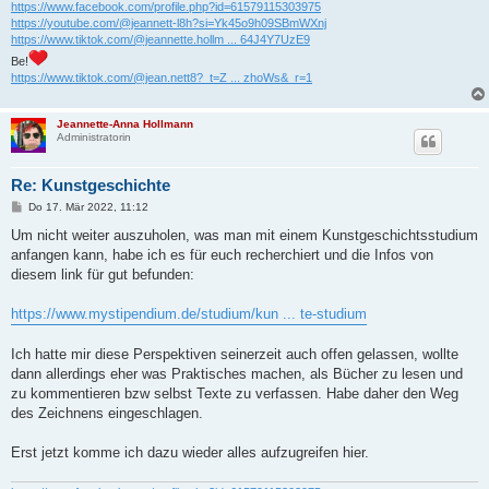
https://www.facebook.com/profile.php?id=61579115303975
https://youtube.com/@jeannett-l8h?si=Yk45o9h09SBmWXnj
https://www.tiktok.com/@jeannette.hollm ... 64J4Y7UzE9
Be!
https://www.tiktok.com/@jean.nett8?_t=Z ... zhoWs&_r=1
Jeannette-Anna Hollmann
Administratorin
Re: Kunstgeschichte
B
Do 17. Mär 2022, 11:12
e
i
Um nicht weiter auszuholen, was man mit einem Kunstgeschichtsstudium
t
anfangen kann, habe ich es für euch recherchiert und die Infos von
r
a
diesem link für gut befunden:
g
https://www.mystipendium.de/studium/kun ... te-studium
Ich hatte mir diese Perspektiven seinerzeit auch offen gelassen, wollte
dann allerdings eher was Praktisches machen, als Bücher zu lesen und
zu kommentieren bzw selbst Texte zu verfassen. Habe daher den Weg
des Zeichnens eingeschlagen.
Erst jetzt komme ich dazu wieder alles aufzugreifen hier.