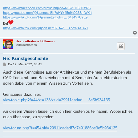
a
g
https://www.facebook.com/profile.php?id=61579115303975
https://youtube.com/@jeannett-l8h?si=Yk45o9h09SBmWXnj
https://www.tiktok.com/@jeannette.hollm ... 64J4Y7UzE9
Be!
https://www.tiktok.com/@jean.nett8?_t=Z ... zhoWs&_r=1
Jeannette-Anna Hollmann
Administratorin
Re: Kunstgeschichte
B
Do 17. Mär 2022, 08:45
e
i
Auch diese Kenntnisse aus der Architektur und meinem Berufsleben als
t
CAD-Fachkraft und Bauzeichnerin mit 4 Semester Architekturstudium
r
a
sollen dabei von meinem Wissen zum Vorteil sein.
g
Genaueres dazu hier:
viewtopic.php?f=44&t=133&sid=29911cadad ... 3e5b934135
An diesem Wissen lasse ich euch hier kostenlos teilhaben. Wobei ich es
euch überlasse, zu spenden:
viewforum.php?f=45&sid=29911cadadf7c7e91886be3e5b934135