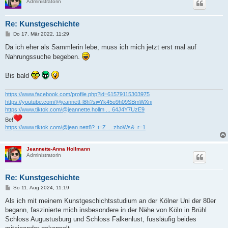
Administratorin
Re: Kunstgeschichte
B
Do 17. Mär 2022, 11:29
e
i
Da ich eher als Sammlerin lebe, muss ich mich jetzt erst mal auf
t
Nahrungssuche begeben.
r
a
g
Bis bald
https://www.facebook.com/profile.php?id=61579115303975
https://youtube.com/@jeannett-l8h?si=Yk45o9h09SBmWXnj
https://www.tiktok.com/@jeannette.hollm ... 64J4Y7UzE9
Be!
https://www.tiktok.com/@jean.nett8?_t=Z ... zhoWs&_r=1
Jeannette-Anna Hollmann
Administratorin
Re: Kunstgeschichte
B
So 11. Aug 2024, 11:19
e
i
Als ich mit meinem Kunstgeschichtsstudium an der Kölner Uni der 80er
t
begann, faszinierte mich insbesondere in der Nähe von Köln in Brühl
r
a
Schloss Augustusburg und Schloss Falkenlust, fussläufig beides
g