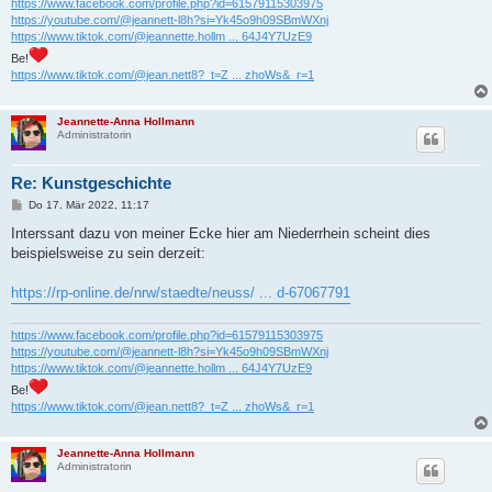
https://www.facebook.com/profile.php?id=61579115303975
https://youtube.com/@jeannett-l8h?si=Yk45o9h09SBmWXnj
https://www.tiktok.com/@jeannette.hollm ... 64J4Y7UzE9
Be!
https://www.tiktok.com/@jean.nett8?_t=Z ... zhoWs&_r=1
Jeannette-Anna Hollmann
Administratorin
Re: Kunstgeschichte
B
Do 17. Mär 2022, 11:17
e
i
Interssant dazu von meiner Ecke hier am Niederrhein scheint dies
t
beispielsweise zu sein derzeit:
r
a
g
https://rp-online.de/nrw/staedte/neuss/ ... d-67067791
https://www.facebook.com/profile.php?id=61579115303975
https://youtube.com/@jeannett-l8h?si=Yk45o9h09SBmWXnj
https://www.tiktok.com/@jeannette.hollm ... 64J4Y7UzE9
Be!
https://www.tiktok.com/@jean.nett8?_t=Z ... zhoWs&_r=1
Jeannette-Anna Hollmann
Administratorin