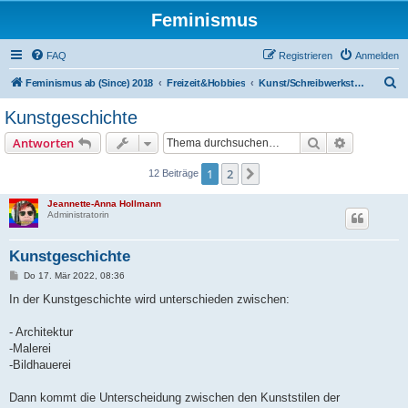
Feminismus
FAQ
Registrieren
Anmelden
S
Feminismus ab (Since) 2018
Freizeit&Hobbies
Kunst/Schreibwerkstatt ab 2018
u
Kunstgeschichte
c
Suche
Erweiterte
Antworten
h
e
1
2
Nächste
12 Beiträge
Jeannette-Anna Hollmann
Administratorin
Kunstgeschichte
B
Do 17. Mär 2022, 08:36
e
i
In der Kunstgeschichte wird unterschieden zwischen:
t
r
a
- Architektur
g
-Malerei
-Bildhauerei
Dann kommt die Unterscheidung zwischen den Kunststilen der