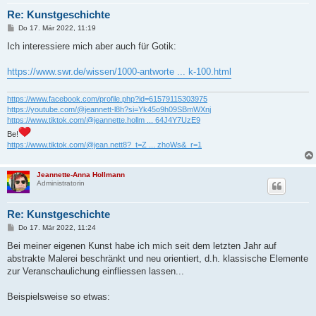
Re: Kunstgeschichte
B
Do 17. Mär 2022, 11:19
e
i
Ich interessiere mich aber auch für Gotik:
t
r
a
https://www.swr.de/wissen/1000-antworte ... k-100.html
g
https://www.facebook.com/profile.php?id=61579115303975
https://youtube.com/@jeannett-l8h?si=Yk45o9h09SBmWXnj
https://www.tiktok.com/@jeannette.hollm ... 64J4Y7UzE9
Be!
https://www.tiktok.com/@jean.nett8?_t=Z ... zhoWs&_r=1
Jeannette-Anna Hollmann
Administratorin
Re: Kunstgeschichte
B
Do 17. Mär 2022, 11:24
e
i
Bei meiner eigenen Kunst habe ich mich seit dem letzten Jahr auf
t
abstrakte Malerei beschränkt und neu orientiert, d.h. klassische Elemente
r
a
zur Veranschaulichung einfliessen lassen...
g
Beispielsweise so etwas: