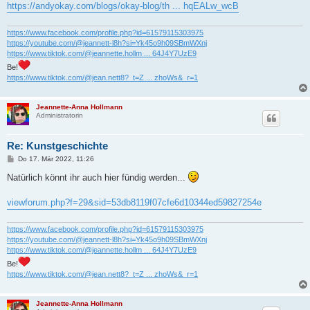
https://andyokay.com/blogs/okay-blog/th ... hqEALw_wcB
https://www.facebook.com/profile.php?id=61579115303975
https://youtube.com/@jeannett-l8h?si=Yk45o9h09SBmWXnj
https://www.tiktok.com/@jeannette.hollm ... 64J4Y7UzE9
Be!
https://www.tiktok.com/@jean.nett8?_t=Z ... zhoWs&_r=1
Jeannette-Anna Hollmann
Administratorin
Re: Kunstgeschichte
B
Do 17. Mär 2022, 11:26
e
i
Natürlich könnt ihr auch hier fündig werden...
t
r
a
viewforum.php?f=29&sid=53db8119f07cfe6d10344ed59827254e
g
https://www.facebook.com/profile.php?id=61579115303975
https://youtube.com/@jeannett-l8h?si=Yk45o9h09SBmWXnj
https://www.tiktok.com/@jeannette.hollm ... 64J4Y7UzE9
Be!
https://www.tiktok.com/@jean.nett8?_t=Z ... zhoWs&_r=1
Jeannette-Anna Hollmann